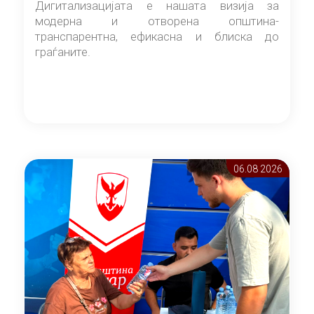
Дигитализацијата е нашата визија за
модерна и отворена општина-
транспарентна, ефикасна и блиска до
граѓаните.
06.08 2026