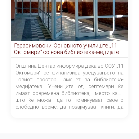
Герасимовски: Основното училиште „11
Октомври" со нова библиотека-медијатека
од септември
Општина Центар информира дека во ООУ „11
Октомври" се финализира уредувањето на
новиот простор наменет за библиотека-
медијатека. Учениците од септември ќе
имаат современа библиотека, место каде
што ќе можат да го поминуваат своето
слободно време, да позајмуваат книги, да
читаат и да разменуваат идеи.