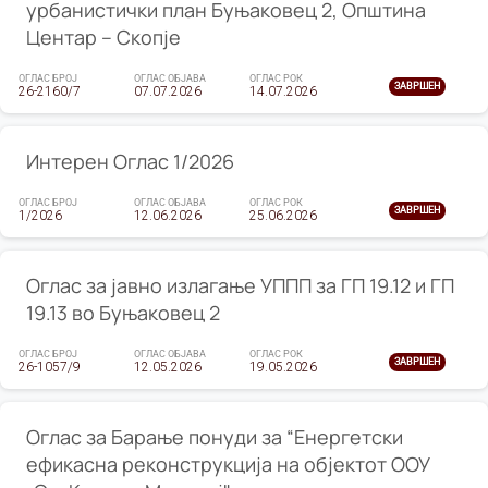
урбанистички план Буњаковец 2, Општина
Центар – Скопје
ОГЛАС БРОЈ
ОГЛАС ОБЈАВА
ОГЛАС РОК
ЗАВРШЕН
26-2160/7
07.07.2026
14.07.2026
Интерен Оглас 1/2026
ОГЛАС БРОЈ
ОГЛАС ОБЈАВА
ОГЛАС РОК
ЗАВРШЕН
1/2026
12.06.2026
25.06.2026
Оглас за јавно излагање УППП за ГП 19.12 и ГП
19.13 во Буњаковец 2
ОГЛАС БРОЈ
ОГЛАС ОБЈАВА
ОГЛАС РОК
ЗАВРШЕН
26-1057/9
12.05.2026
19.05.2026
Оглас за Барање понуди за “Енергетски
ефикасна реконструкција на објектот ООУ