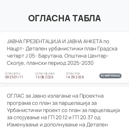
ОГЛАСНА ТАБЛА
ЈАВНА ПРЕЗЕНТАЦИЈА И ЈАВНА АНКЕТА по
Нацрт- Детален урбанистички план Градска
четврт Ј 05- Барутана, Општина Центар-
Скопје, плански период 2025-2030
ОГЛАС БРОЈ
ОГЛАС ОБЈАВА
ОГЛАС РОК
ВО МИРУВАЊЕ
09-2501/11
13.08.2026
14.09.2026
ОГЛАС за Јавно излагање на Проектна
програма со план за парцелација за
Урбанистички проект со план за парцелација
за спојување на ГП 20.12 и ГП 20.37 од
Изменување и дополнување на Детален