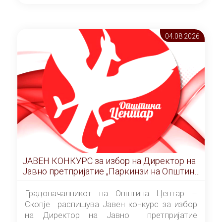
ОПШТИНА ЦЕНТАР Скопје Скопје
(„Службен гласник на Општина Центар
Скопје” број 9/2026), за времетраење од 3
04.08 2026
(три) години од денот на потпишувањето на
Договорот за закуп со најповолниот
понудувач.
ЈАВЕН КОНКУРС за избор на Директор на
Јавно претпријатие „Паркинзи на Општина
Центар“ – Скопје
Градоначалникот на Општина Центар –
Скопје распишува Јавен конкурс за избор
на Директор на Јавно претпријатие