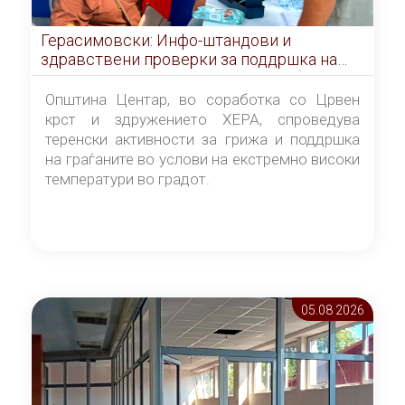
Герасимовски: Инфо-штандови и
здравствени проверки за поддршка на
граѓаните во услови на топлотен бран
Општина Центар, во соработка со Црвен
крст и здружението ХЕРА, спроведува
теренски активности за грижа и поддршка
на граѓаните во услови на екстремно високи
температури во градот.
05.08 2026