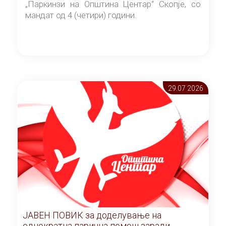
„Паркинзи на Општина Центар“ Скопје, со
мандат од 4 (четири) години.
29.07 2026
ЈАВЕН ПОВИК за доделување на
еднократна парична помош заради