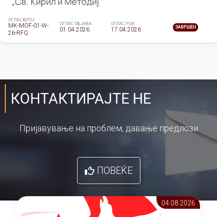
„Св. Кирил и Методиј"
ОГЛАС БРОЈ
ОГЛАС ОБЈАВА
ОГЛАС РОК
MK-MOF-01-W-
ЗАВРШЕН
01.04.2026
17.04.2026
26-RFQ.
КОНТАКТИРАЈТЕ НЕ
Пријавување на проблем, давање предлози
ПОВЕЌЕ
04.08 2026