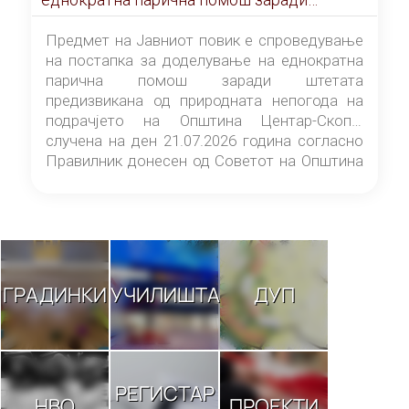
штетата предизвикана од природната
непогода на подрачјето на Општина
Предмет на Јавниот повик е спроведување
Центар-Скопје случена на ден 21.07.2026
на постапка за доделување на еднократна
година
парична помош заради штетата
предизвикана од природната непогода на
подрачјето на Општина Центар-Скопје
случена на ден 21.07.2026 година согласно
Правилник донесен од Советот на Општина
Центар-Скопје („Службен гласник на
Општина Центар-Скопје“ број 9/26).
ГРАДИНКИ
УЧИЛИШТА
ДУП
РЕГИСТАР
НВО
ПРОЕКТИ