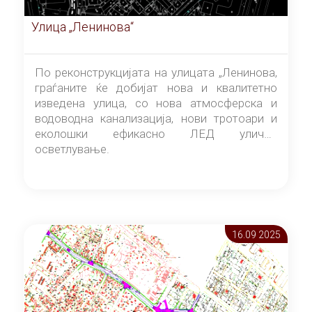
Улица „Ленинова“
По реконструкцијата на улицата „Ленинова,
граѓаните ќе добијат нова и квалитетно
изведена улица, со нова атмосферска и
водоводна канализација, нови тротоари и
еколошки ефикасно ЛЕД улично
осветлување.
16.09 2025