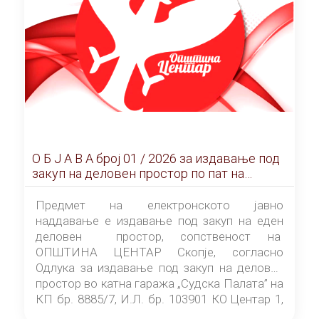
О Б Ј А В А брoj 01 / 2026 за издавање под
закуп на деловен простор по пат на
ЕЛЕКТРОНСКО ЈАВНО НАДДАВАЊЕ
Предмет на електронското јавно
наддавање е издавање под закуп на еден
деловен простор, сопственост на
ОПШТИНА ЦЕНТАР Скопје, согласно
Одлука за издавање под закуп на деловен
простор во катна гаража „Судска Палата” на
КП бр. 8885/7, И.Л. бр. 103901 КО Центар 1,
донесена од страна на Советот на