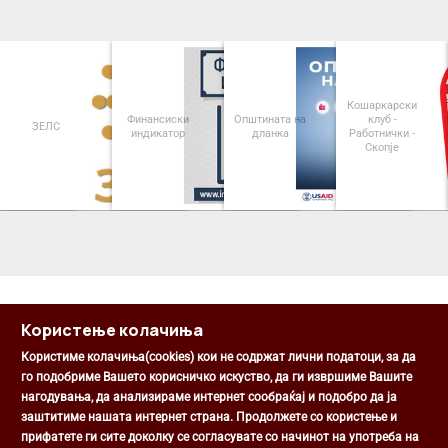
Кошаркарски
Финансиски
Општината на
клуб -
ЗЕЛС
индикатор
дланка
Работнички -
Скопје
<
>
Користење колачиња
Користиме колачиња(cookies) кои не содржат лични податоци, за да
го подобриме Вашето корисничко искуство, да ги извршиме Вашите
нагодувања, да анализираме интернет сообраќај и подобро да ја
Општина Центар
заштитиме нашата интернет страна. Продолжете со користење и
Михаил Цоков бр. 1, Скопје
прифатете ги сите доколку се согласувате со начинот на употреба на