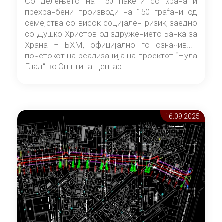
Со делењето на 150 пакети со храна и
прехранбени производи на 150 граѓани од
семејства со висок социјален ризик, заедно
со Душко Христов од здружението Банка за
Храна – БХМ, официјално го означивме
почетокот на реализација на проектот “Нула
Глад“ во Општина Центар
16.09 2025