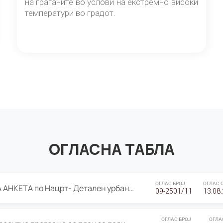
на граѓаните во услови на екстремно високи
температури во градот.
ОГЛАСНА ТАБЛА
ОГЛАС БРОЈ
ОГЛАС 
ЈАВНА ПРЕЗЕНТАЦИЈА И ЈАВНА АНКЕТА по Нацрт- Детален урбанистички план Градска четврт Ј 05- Барутана, Општина Центар- Скопје, плански период 2025-2030
09-2501/11
13.08
ОГЛАС БРОЈ
ОГЛА