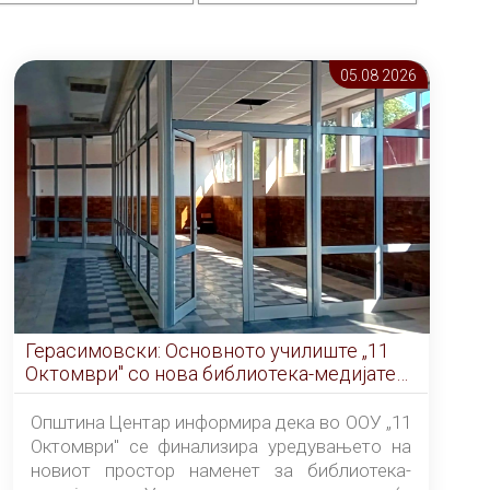
05.08 2026
Герасимовски: Основното училиште „11
Октомври" со нова библиотека-медијатека
од септември
Општина Центар информира дека во ООУ „11
Октомври" се финализира уредувањето на
новиот простор наменет за библиотека-