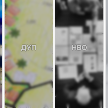
ДУП
НВО