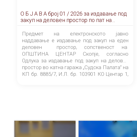
О Б Ј А В А брoj 01 / 2026 за издавање под
закуп на деловен простор по пат на
ЕЛЕКТРОНСКО ЈАВНО НАДДАВАЊЕ
Предмет на електронското јавно
наддавање е издавање под закуп на еден
деловен простор, сопственост на
ОПШТИНА ЦЕНТАР Скопје, согласно
Одлука за издавање под закуп на деловен
простор во катна гаража „Судска Палата” на
КП бр. 8885/7, И.Л. бр. 103901 КО Центар 1,
донесена од страна на Советот на
ОПШТИНА ЦЕНТАР Скопје Скопје
(„Службен гласник на Општина Центар
Скопје” број 9/2026), за времетраење од 3
(три) години од денот на потпишувањето на
Договорот за закуп со најповолниот
понудувач.