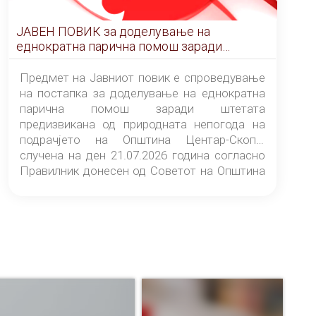
ЈАВЕН ПОВИК за доделување на
еднократна парична помош заради
штетата предизвикана од природната
непогода на подрачјето на Општина
Предмет на Јавниот повик е спроведување
Центар-Скопје случена на ден 21.07.2026
на постапка за доделување на еднократна
година
парична помош заради штетата
предизвикана од природната непогода на
подрачјето на Општина Центар-Скопје
случена на ден 21.07.2026 година согласно
Правилник донесен од Советот на Општина
Центар-Скопје („Службен гласник на
Општина Центар-Скопје“ број 9/26).