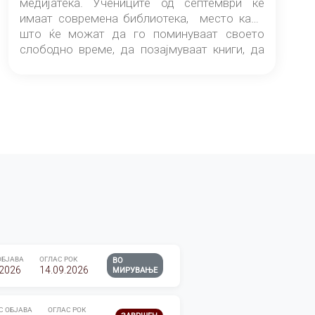
медијатека. Учениците од септември ќе
имаат современа библиотека, место каде
што ќе можат да го поминуваат своето
слободно време, да позајмуваат книги, да
читаат и да разменуваат идеи.
ОБЈАВА
ОГЛАС РОК
ВО
.2026
14.09.2026
МИРУВАЊЕ
С ОБЈАВА
ОГЛАС РОК