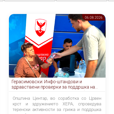
06.08 2026
Герасимовски: Инфо-штандови и
здравствени проверки за поддршка на
граѓаните во услови на топлотен бран
Општина Центар, во соработка со Црвен
крст и здружението ХЕРА, спроведува
теренски активности за грижа и поддршка