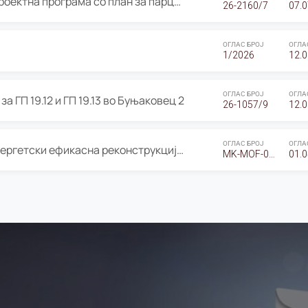
ОГЛАС за Јавно излагање на Проектна програма со план за парцелација за Урбанистички проект со план за парцелација за спојување на ГП 20.12 и ГП 20.37 од Изменување и дополнување на Детален урбанистички план Буњаковец 2, Општина Центар – Скопје
26-2160/7
07.0
ОГЛАС БРОЈ
ОГЛА
1/2026
12.0
ОГЛАС БРОЈ
ОГЛА
а ГП 19.12 и ГП 19.13 во Буњаковец 2
26-1057/9
12.0
ОГЛАС БРОЈ
ОГЛА
Оглас за Барање понуди за “Енергетски ефикасна реконструкција на објектот ООУ „Св. Кирил и Методиј"
MK-MOF-01-W-26-RFQ.
01.0