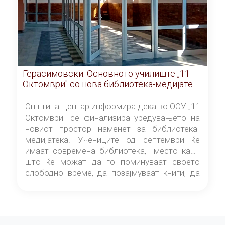
Герасимовски: Основното училиште „11
Октомври" со нова библиотека-медијатека
од септември
Општина Центар информира дека во ООУ „11
Октомври" се финализира уредувањето на
новиот простор наменет за библиотека-
медијатека. Учениците од септември ќе
имаат современа библиотека, место каде
што ќе можат да го поминуваат своето
слободно време, да позајмуваат книги, да
читаат и да разменуваат идеи.