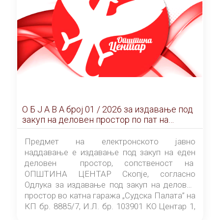
О Б Ј А В А брoj 01 / 2026 за издавање под
закуп на деловен простор по пат на
ЕЛЕКТРОНСКО ЈАВНО НАДДАВАЊЕ
Предмет на електронското јавно
наддавање е издавање под закуп на еден
деловен простор, сопственост на
ОПШТИНА ЦЕНТАР Скопје, согласно
Одлука за издавање под закуп на деловен
простор во катна гаража „Судска Палата” на
КП бр. 8885/7, И.Л. бр. 103901 КО Центар 1,
донесена од страна на Советот на