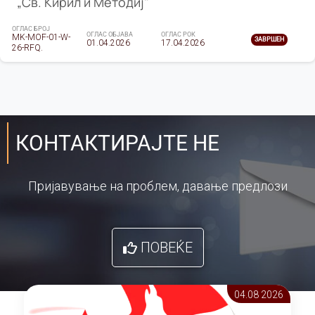
„Св. Кирил и Методиј"
ОГЛАС БРОЈ
ОГЛАС ОБЈАВА
ОГЛАС РОК
MK-MOF-01-W-
ЗАВРШЕН
01.04.2026
17.04.2026
26-RFQ.
КОНТАКТИРАЈТЕ НЕ
Пријавување на проблем, давање предлози
ПОВЕЌЕ
04.08 2026