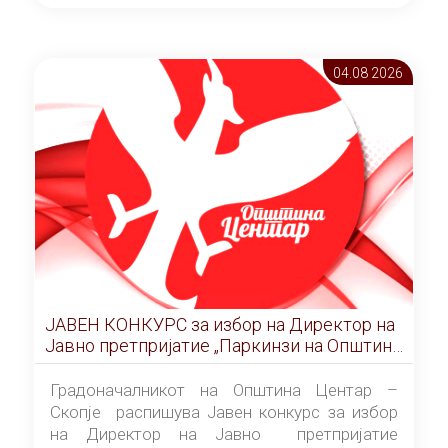
ОПШТИНА ЦЕНТАР Скопје Скопје
(„Службен гласник на Општина Центар
Скопје” број 9/2026), за времетраење од 3
04.08 2026
(три) години од денот на потпишувањето на
Договорот за закуп со најповолниот
понудувач.
ЈАВЕН КОНКУРС за избор на Директор на
Јавно претпријатие „Паркинзи на Општина
Центар“ – Скопје
Градоначалникот на Општина Центар –
Скопје распишува Јавен конкурс за избор
на Директор на Јавно претпријатие