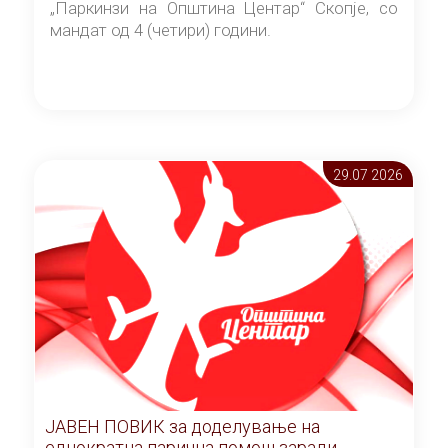
„Паркинзи на Општина Центар“ Скопје, со
мандат од 4 (четири) години.
29.07 2026
ЈАВЕН ПОВИК за доделување на
еднократна парична помош заради