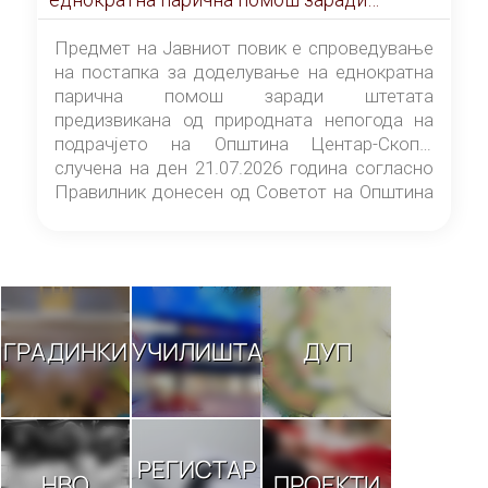
штетата предизвикана од природната
непогода на подрачјето на Општина
Предмет на Јавниот повик е спроведување
Центар-Скопје случена на ден 21.07.2026
на постапка за доделување на еднократна
година
парична помош заради штетата
предизвикана од природната непогода на
подрачјето на Општина Центар-Скопје
случена на ден 21.07.2026 година согласно
Правилник донесен од Советот на Општина
Центар-Скопје („Службен гласник на
Општина Центар-Скопје“ број 9/26).
ГРАДИНКИ
УЧИЛИШТА
ДУП
РЕГИСТАР
НВО
ПРОЕКТИ