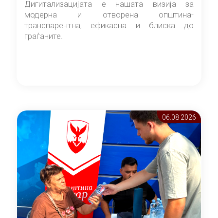
Дигитализацијата е нашата визија за
модерна и отворена општина-
транспарентна, ефикасна и блиска до
граѓаните.
06.08 2026