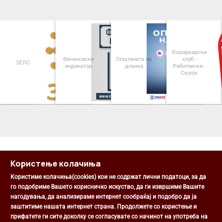
Кошаркарски
Финансиски
Општината на
клуб -
ЗЕЛС
индикатор
дланка
Работнички -
Скопје
<
>
Користење колачиња
Користиме колачиња(cookies) кои не содржат лични податоци, за да
го подобриме Вашето корисничко искуство, да ги извршиме Вашите
нагодувања, да анализираме интернет сообраќај и подобро да ја
Општина Центар
заштитиме нашата интернет страна. Продолжете со користење и
Михаил Цоков бр. 1, Скопје
прифатете ги сите доколку се согласувате со начинот на употреба на