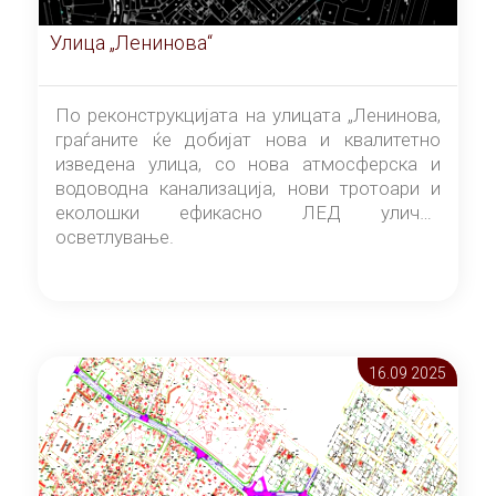
Улица „Ленинова“
По реконструкцијата на улицата „Ленинова,
граѓаните ќе добијат нова и квалитетно
изведена улица, со нова атмосферска и
водоводна канализација, нови тротоари и
еколошки ефикасно ЛЕД улично
осветлување.
16.09 2025