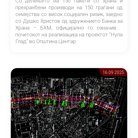
Со делењето на 150 пакети со храна и
прехранбени производи на 150 граѓани од
семејства со висок социјален ризик, заедно
со Душко Христов од здружението Банка за
Храна – БХМ, официјално го означивме
почетокот на реализација на проектот “Нула
Глад“ во Општина Центар
16.09 2025