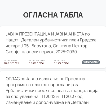
ОГЛАСНА ТАБЛА
ЈАВНА ПРЕЗЕНТАЦИЈА И ЈАВНА АНКЕТА по
Нацрт- Детален урбанистички план Градска
четврт Ј 05- Барутана, Општина Центар-
Скопје, плански период 2025-2030
ОГЛАС БРОЈ
ОГЛАС ОБЈАВА
ОГЛАС РОК
ВО МИРУВАЊЕ
09-2501/11
13.08.2026
14.09.2026
ОГЛАС за Јавно излагање на Проектна
програма со план за парцелација за
Урбанистички проект со план за парцелација
за спојување на ГП 20.12 и ГП 20.37 од
Изменување и дополнување на Детален