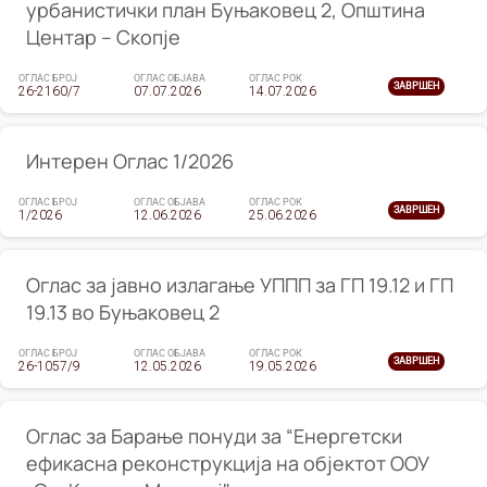
урбанистички план Буњаковец 2, Општина
Центар – Скопје
ОГЛАС БРОЈ
ОГЛАС ОБЈАВА
ОГЛАС РОК
ЗАВРШЕН
26-2160/7
07.07.2026
14.07.2026
Интерен Оглас 1/2026
ОГЛАС БРОЈ
ОГЛАС ОБЈАВА
ОГЛАС РОК
ЗАВРШЕН
1/2026
12.06.2026
25.06.2026
Оглас за јавно излагање УППП за ГП 19.12 и ГП
19.13 во Буњаковец 2
ОГЛАС БРОЈ
ОГЛАС ОБЈАВА
ОГЛАС РОК
ЗАВРШЕН
26-1057/9
12.05.2026
19.05.2026
Оглас за Барање понуди за “Енергетски
ефикасна реконструкција на објектот ООУ