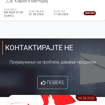
„Св. Кирил и Методиј"
ОГЛАС БРОЈ
ОГЛАС ОБЈАВА
ОГЛАС РОК
MK-MOF-01-W-
ЗАВРШЕН
01.04.2026
17.04.2026
26-RFQ.
КОНТАКТИРАЈТЕ НЕ
Пријавување на проблем, давање предлози
ПОВЕЌЕ
04.08 2026