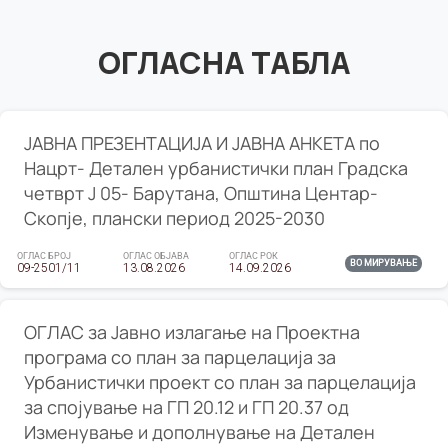
ОГЛАСНА ТАБЛА
ЈАВНА ПРЕЗЕНТАЦИЈА И ЈАВНА АНКЕТА по
Нацрт- Детален урбанистички план Градска
четврт Ј 05- Барутана, Општина Центар-
Скопје, плански период 2025-2030
ОГЛАС БРОЈ
ОГЛАС ОБЈАВА
ОГЛАС РОК
ВО МИРУВАЊЕ
09-2501/11
13.08.2026
14.09.2026
ОГЛАС за Јавно излагање на Проектна
програма со план за парцелација за
Урбанистички проект со план за парцелација
за спојување на ГП 20.12 и ГП 20.37 од
Изменување и дополнување на Детален