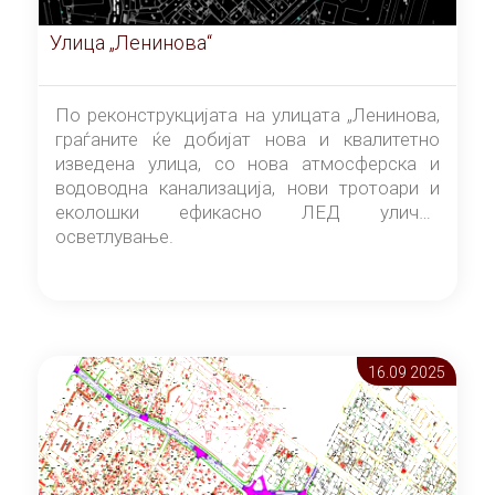
Улица „Ленинова“
По реконструкцијата на улицата „Ленинова,
граѓаните ќе добијат нова и квалитетно
изведена улица, со нова атмосферска и
водоводна канализација, нови тротоари и
еколошки ефикасно ЛЕД улично
осветлување.
16.09 2025