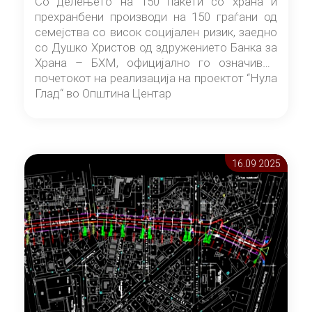
Со делењето на 150 пакети со храна и
прехранбени производи на 150 граѓани од
семејства со висок социјален ризик, заедно
со Душко Христов од здружението Банка за
Храна – БХМ, официјално го означивме
почетокот на реализација на проектот “Нула
Глад“ во Општина Центар
16.09 2025