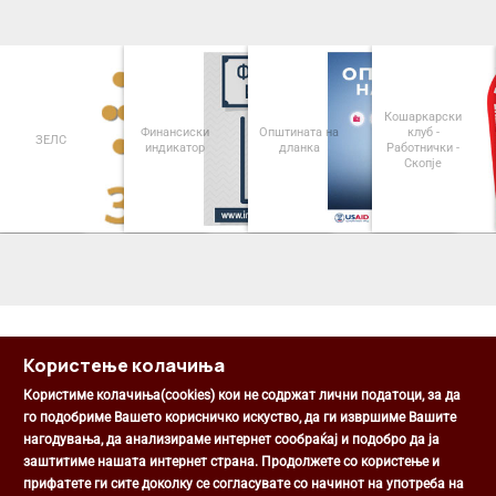
Кошаркарски
Финансиски
Општината на
клуб -
ЗЕЛС
индикатор
дланка
Работнички -
Скопје
<
>
Користење колачиња
Користиме колачиња(cookies) кои не содржат лични податоци, за да
го подобриме Вашето корисничко искуство, да ги извршиме Вашите
нагодувања, да анализираме интернет сообраќај и подобро да ја
Општина Центар
заштитиме нашата интернет страна. Продолжете со користење и
Михаил Цоков бр. 1, Скопје
прифатете ги сите доколку се согласувате со начинот на употреба на