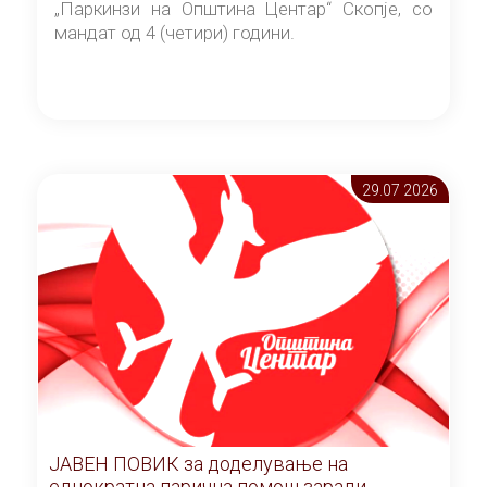
„Паркинзи на Општина Центар“ Скопје, со
мандат од 4 (четири) години.
29.07 2026
ЈАВЕН ПОВИК за доделување на
еднократна парична помош заради