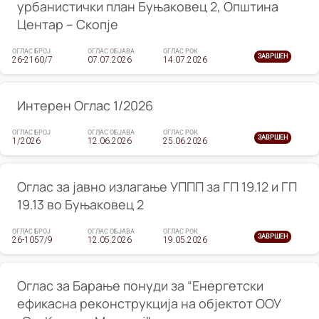
урбанистички план Буњаковец 2, Општина
Центар – Скопје
ОГЛАС БРОЈ
ОГЛАС ОБЈАВА
ОГЛАС РОК
ЗАВРШЕН
26-2160/7
07.07.2026
14.07.2026
Интерен Оглас 1/2026
ОГЛАС БРОЈ
ОГЛАС ОБЈАВА
ОГЛАС РОК
ЗАВРШЕН
1/2026
12.06.2026
25.06.2026
Оглас за јавно излагање УППП за ГП 19.12 и ГП
19.13 во Буњаковец 2
ОГЛАС БРОЈ
ОГЛАС ОБЈАВА
ОГЛАС РОК
ЗАВРШЕН
26-1057/9
12.05.2026
19.05.2026
Оглас за Барање понуди за “Енергетски
ефикасна реконструкција на објектот ООУ