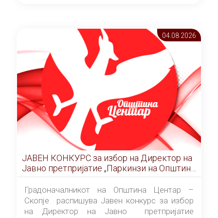
ОПШТИНА ЦЕНТАР Скопје Скопје
(„Службен гласник на Општина Центар
Скопје” број 9/2026), за времетраење од 3
04.08 2026
(три) години од денот на потпишувањето на
Договорот за закуп со најповолниот
понудувач.
ЈАВЕН КОНКУРС за избор на Директор на
Јавно претпријатие „Паркинзи на Општина
Центар“ – Скопје
Градоначалникот на Општина Центар –
Скопје распишува Јавен конкурс за избор
на Директор на Јавно претпријатие