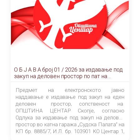
О Б Ј А В А брoj 01 / 2026 за издавање под
закуп на деловен простор по пат на
ЕЛЕКТРОНСКО ЈАВНО НАДДАВАЊЕ
Предмет на електронското јавно
наддавање е издавање под закуп на еден
деловен простор, сопственост на
ОПШТИНА ЦЕНТАР Скопје, согласно
Одлука за издавање под закуп на деловен
простор во катна гаража „Судска Палата” на
КП бр. 8885/7, И.Л. бр. 103901 КО Центар 1,
донесена од страна на Советот на