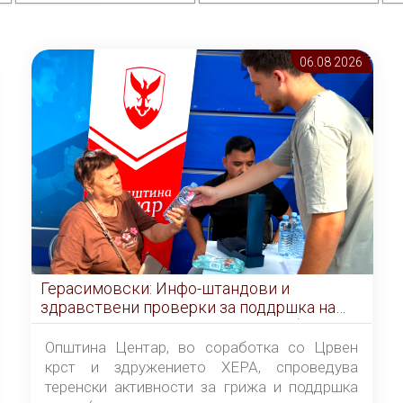
06.08 2026
Герасимовски: Инфо-штандови и
здравствени проверки за поддршка на
граѓаните во услови на топлотен бран
Општина Центар, во соработка со Црвен
крст и здружението ХЕРА, спроведува
теренски активности за грижа и поддршка