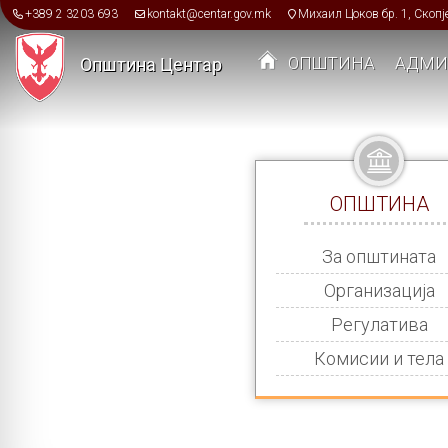
Skip to main content
+389 2 3203 693
kontakt@centar.gov.mk
Михаил Цоков бр. 1, Скопј
ОПШТИНА
АДМИ
Општина Центар
Toggle menu
ОПШТИНА
За општината
Организација
Регулатива
Комисии и тела