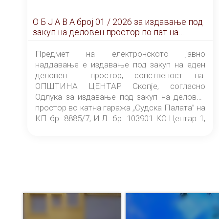
О Б Ј А В А брoj 01 / 2026 за издавање под
закуп на деловен простор по пат на
ЕЛЕКТРОНСКО ЈАВНО НАДДАВАЊЕ
Предмет на електронското јавно
наддавање е издавање под закуп на еден
деловен простор, сопственост на
ОПШТИНА ЦЕНТАР Скопје, согласно
Одлука за издавање под закуп на деловен
простор во катна гаража „Судска Палата” на
КП бр. 8885/7, И.Л. бр. 103901 КО Центар 1,
донесена од страна на Советот на
ОПШТИНА ЦЕНТАР Скопје Скопје
(„Службен гласник на Општина Центар
Скопје” број 9/2026), за времетраење од 3
(три) години од денот на потпишувањето на
Договорот за закуп со најповолниот
понудувач.