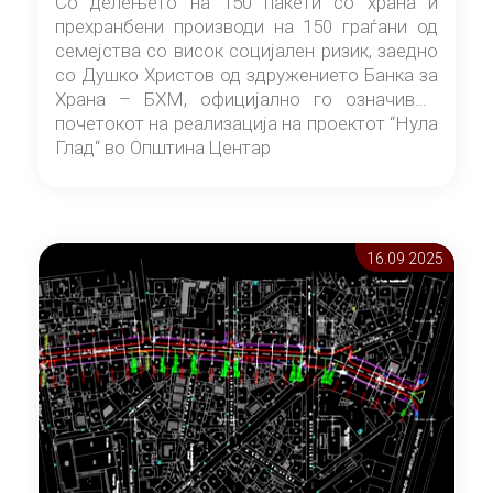
Со делењето на 150 пакети со храна и
прехранбени производи на 150 граѓани од
семејства со висок социјален ризик, заедно
со Душко Христов од здружението Банка за
Храна – БХМ, официјално го означивме
почетокот на реализација на проектот “Нула
Глад“ во Општина Центар
16.09 2025