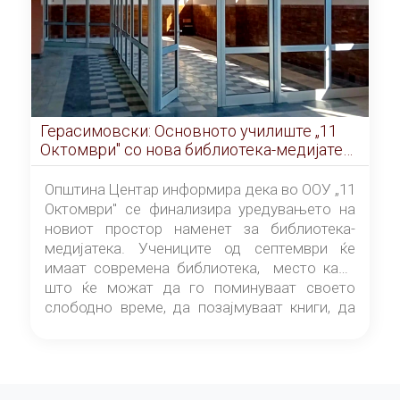
Герасимовски: Основното училиште „11
Октомври" со нова библиотека-медијатека
од септември
Општина Центар информира дека во ООУ „11
Октомври" се финализира уредувањето на
новиот простор наменет за библиотека-
медијатека. Учениците од септември ќе
имаат современа библиотека, место каде
што ќе можат да го поминуваат своето
слободно време, да позајмуваат книги, да
читаат и да разменуваат идеи.