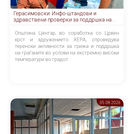
Герасимовски: Инфо-штандови и
здравствени проверки за поддршка на
граѓаните во услови на топлотен бран
Општина Центар, во соработка со Црвен
крст и здружението ХЕРА, спроведува
теренски активности за грижа и поддршка
на граѓаните во услови на екстремно високи
температури во градот.
05.08 2026