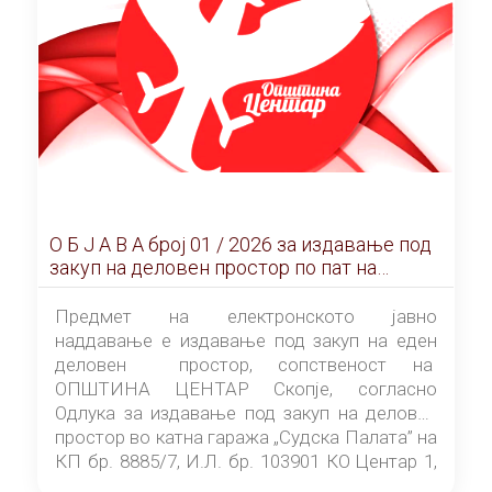
О Б Ј А В А брoj 01 / 2026 за издавање под
закуп на деловен простор по пат на
ЕЛЕКТРОНСКО ЈАВНО НАДДАВАЊЕ
Предмет на електронското јавно
наддавање е издавање под закуп на еден
деловен простор, сопственост на
ОПШТИНА ЦЕНТАР Скопје, согласно
Одлука за издавање под закуп на деловен
простор во катна гаража „Судска Палата” на
КП бр. 8885/7, И.Л. бр. 103901 КО Центар 1,
донесена од страна на Советот на