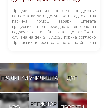
штетата предизвикана од природната
непогода на подрачјето на Општина
Предмет на Јавниот повик е спроведување
Центар-Скопје случена на ден 21.07.2026
на постапка за доделување на еднократна
година
парична помош заради штетата
предизвикана од природната непогода на
подрачјето на Општина Центар-Скопје
случена на ден 21.07.2026 година согласно
Правилник донесен од Советот на Општина
Центар-Скопје („Службен гласник на
Општина Центар-Скопје“ број 9/26).
ГРАДИНКИ
УЧИЛИШТА
ДУП
РЕГИСТАР
НВО
ПРОЕКТИ