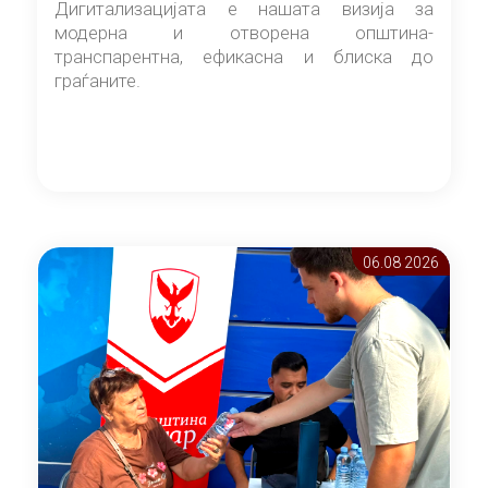
Дигитализацијата е нашата визија за
модерна и отворена општина-
транспарентна, ефикасна и блиска до
граѓаните.
06.08 2026