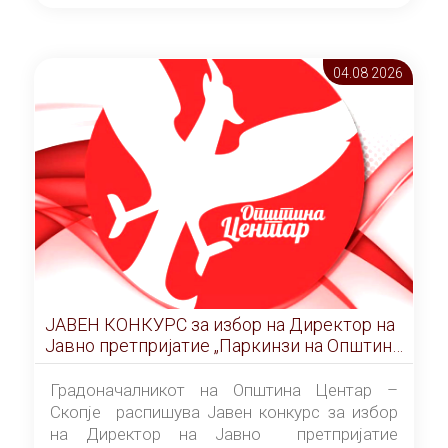
ОПШТИНА ЦЕНТАР Скопје Скопје
(„Службен гласник на Општина Центар
Скопје” број 9/2026), за времетраење од 3
04.08 2026
(три) години од денот на потпишувањето на
Договорот за закуп со најповолниот
понудувач.
ЈАВЕН КОНКУРС за избор на Директор на
Јавно претпријатие „Паркинзи на Општина
Центар“ – Скопје
Градоначалникот на Општина Центар –
Скопје распишува Јавен конкурс за избор
на Директор на Јавно претпријатие