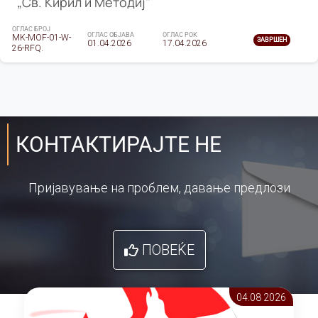
„Св. Кирил и Методиј"
ОГЛАС БРОЈ
ОГЛАС ОБЈАВА
ОГЛАС РОК
MK-MOF-01-W-
ЗАВРШЕН
01.04.2026
17.04.2026
26-RFQ.
КОНТАКТИРАЈТЕ НЕ
Пријавување на проблем, давање предлози
ПОВЕЌЕ
04.08 2026