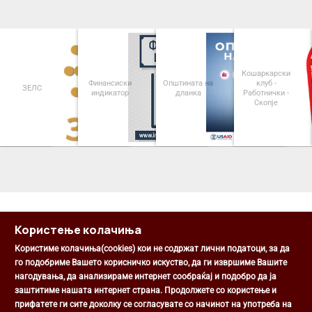
Кошаркарски
Финансиски
Општината на
клуб -
ЗЕЛС
индикатор
дланка
Работнички -
Скопје
<
>
Користење колачиња
Користиме колачиња(cookies) кои не содржат лични податоци, за да
го подобриме Вашето корисничко искуство, да ги извршиме Вашите
нагодувања, да анализираме интернет сообраќај и подобро да ја
Општина Центар
заштитиме нашата интернет страна. Продолжете со користење и
Михаил Цоков бр. 1, Скопје
прифатете ги сите доколку се согласувате со начинот на употреба на