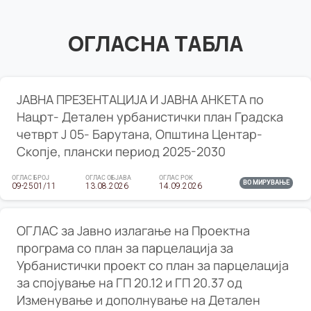
ОГЛАСНА ТАБЛА
ЈАВНА ПРЕЗЕНТАЦИЈА И ЈАВНА АНКЕТА по
Нацрт- Детален урбанистички план Градска
четврт Ј 05- Барутана, Општина Центар-
Скопје, плански период 2025-2030
ОГЛАС БРОЈ
ОГЛАС ОБЈАВА
ОГЛАС РОК
ВО МИРУВАЊЕ
09-2501/11
13.08.2026
14.09.2026
ОГЛАС за Јавно излагање на Проектна
програма со план за парцелација за
Урбанистички проект со план за парцелација
за спојување на ГП 20.12 и ГП 20.37 од
Изменување и дополнување на Детален