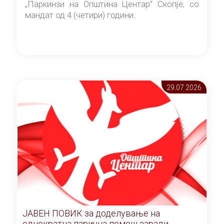
„Паркинзи на Општина Центар“ Скопје, со
мандат од 4 (четири) години.
29.07 2026
ЈАВЕН ПОВИК за доделување на
еднократна парична помош заради