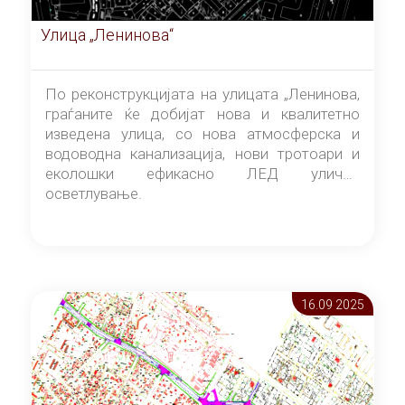
Улица „Ленинова“
По реконструкцијата на улицата „Ленинова,
граѓаните ќе добијат нова и квалитетно
изведена улица, со нова атмосферска и
водоводна канализација, нови тротоари и
еколошки ефикасно ЛЕД улично
осветлување.
16.09 2025