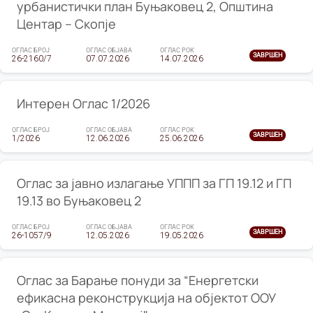
урбанистички план Буњаковец 2, Општина
Центар – Скопје
ОГЛАС БРОЈ
ОГЛАС ОБЈАВА
ОГЛАС РОК
ЗАВРШЕН
26-2160/7
07.07.2026
14.07.2026
Интерен Оглас 1/2026
ОГЛАС БРОЈ
ОГЛАС ОБЈАВА
ОГЛАС РОК
ЗАВРШЕН
1/2026
12.06.2026
25.06.2026
Оглас за јавно излагање УППП за ГП 19.12 и ГП
19.13 во Буњаковец 2
ОГЛАС БРОЈ
ОГЛАС ОБЈАВА
ОГЛАС РОК
ЗАВРШЕН
26-1057/9
12.05.2026
19.05.2026
Оглас за Барање понуди за “Енергетски
ефикасна реконструкција на објектот ООУ