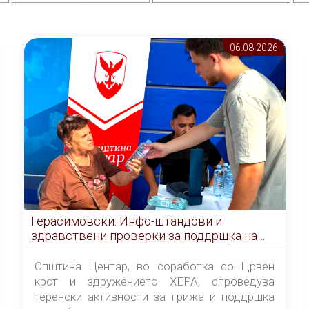
06.08 2026
Герасимовски: Инфо-штандови и
здравствени проверки за поддршка на
граѓаните во услови на топлотен бран
Општина Центар, во соработка со Црвен
крст и здружението ХЕРА, спроведува
теренски активности за грижа и поддршка