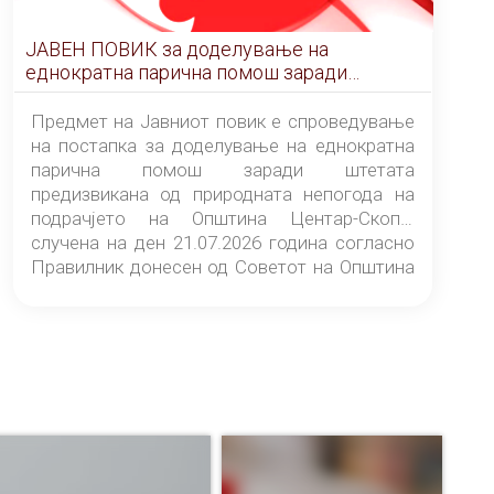
ЈАВЕН ПОВИК за доделување на
еднократна парична помош заради
штетата предизвикана од природната
непогода на подрачјето на Општина
Предмет на Јавниот повик е спроведување
Центар-Скопје случена на ден 21.07.2026
на постапка за доделување на еднократна
година
парична помош заради штетата
предизвикана од природната непогода на
подрачјето на Општина Центар-Скопје
случена на ден 21.07.2026 година согласно
Правилник донесен од Советот на Општина
Центар-Скопје („Службен гласник на
Општина Центар-Скопје“ број 9/26).