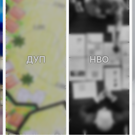
ДУП
НВО