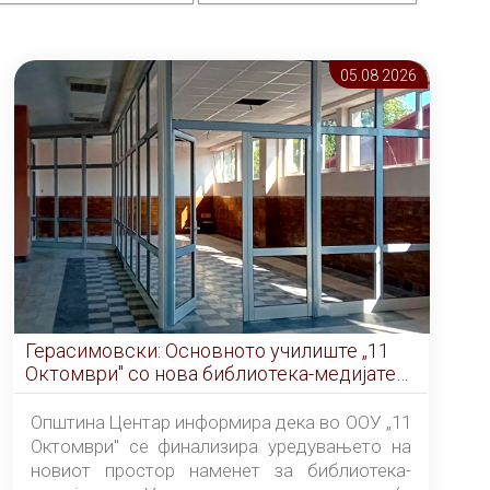
05.08 2026
Герасимовски: Основното училиште „11
Октомври" со нова библиотека-медијатека
од септември
Општина Центар информира дека во ООУ „11
Октомври" се финализира уредувањето на
новиот простор наменет за библиотека-