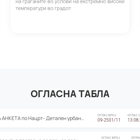
на граѓаните во услови на екстремно високи
температури во градот.
ОГЛАСНА ТАБЛА
ОГЛАС БРОЈ
ОГЛАС 
ЈАВНА ПРЕЗЕНТАЦИЈА И ЈАВНА АНКЕТА по Нацрт- Детален урбанистички план Градска четврт Ј 05- Барутана, Општина Центар- Скопје, плански период 2025-2030
09-2501/11
13.08
ОГЛАС БРОЈ
ОГЛА