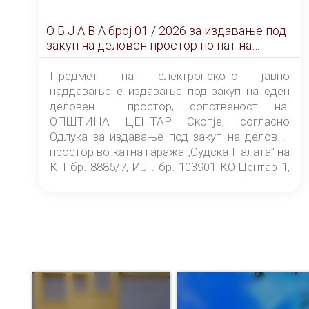
О Б Ј А В А брoj 01 / 2026 за издавање под
закуп на деловен простор по пат на
ЕЛЕКТРОНСКО ЈАВНО НАДДАВАЊЕ
Предмет на електронското јавно
наддавање е издавање под закуп на еден
деловен простор, сопственост на
ОПШТИНА ЦЕНТАР Скопје, согласно
Одлука за издавање под закуп на деловен
простор во катна гаража „Судска Палата” на
КП бр. 8885/7, И.Л. бр. 103901 КО Центар 1,
донесена од страна на Советот на
ОПШТИНА ЦЕНТАР Скопје Скопје
(„Службен гласник на Општина Центар
Скопје” број 9/2026), за времетраење од 3
(три) години од денот на потпишувањето на
Договорот за закуп со најповолниот
понудувач.