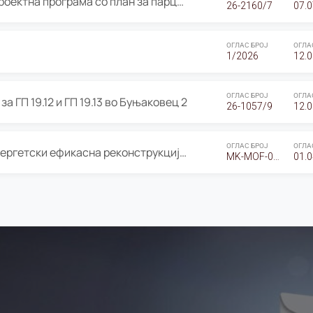
ОГЛАС за Јавно излагање на Проектна програма со план за парцелација за Урбанистички проект со план за парцелација за спојување на ГП 20.12 и ГП 20.37 од Изменување и дополнување на Детален урбанистички план Буњаковец 2, Општина Центар – Скопје
26-2160/7
07.0
ОГЛАС БРОЈ
ОГЛА
1/2026
12.0
ОГЛАС БРОЈ
ОГЛА
а ГП 19.12 и ГП 19.13 во Буњаковец 2
26-1057/9
12.0
ОГЛАС БРОЈ
ОГЛА
Оглас за Барање понуди за “Енергетски ефикасна реконструкција на објектот ООУ „Св. Кирил и Методиј"
MK-MOF-01-W-26-RFQ.
01.0