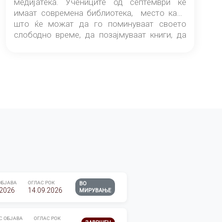
медијатека. Учениците од септември ќе
имаат современа библиотека, место каде
што ќе можат да го поминуваат своето
слободно време, да позајмуваат книги, да
читаат и да разменуваат идеи.
ОБЈАВА
ОГЛАС РОК
ВО
.2026
14.09.2026
МИРУВАЊЕ
С ОБЈАВА
ОГЛАС РОК