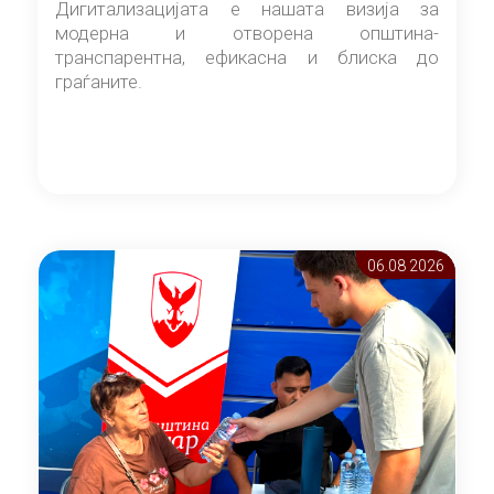
Дигитализацијата е нашата визија за
модерна и отворена општина-
транспарентна, ефикасна и блиска до
граѓаните.
06.08 2026