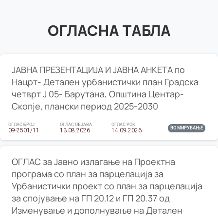
ОГЛАСНА ТАБЛА
ЈАВНА ПРЕЗЕНТАЦИЈА И ЈАВНА АНКЕТА по
Нацрт- Детален урбанистички план Градска
четврт Ј 05- Барутана, Општина Центар-
Скопје, плански период 2025-2030
ОГЛАС БРОЈ
ОГЛАС ОБЈАВА
ОГЛАС РОК
ВО МИРУВАЊЕ
09-2501/11
13.08.2026
14.09.2026
ОГЛАС за Јавно излагање на Проектна
програма со план за парцелација за
Урбанистички проект со план за парцелација
за спојување на ГП 20.12 и ГП 20.37 од
Изменување и дополнување на Детален