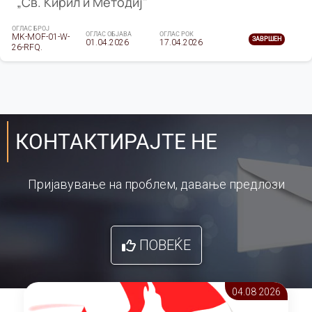
„Св. Кирил и Методиј"
ОГЛАС БРОЈ
ОГЛАС ОБЈАВА
ОГЛАС РОК
MK-MOF-01-W-
ЗАВРШЕН
01.04.2026
17.04.2026
26-RFQ.
КОНТАКТИРАЈТЕ НЕ
Пријавување на проблем, давање предлози
ПОВЕЌЕ
04.08 2026