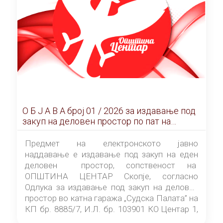
О Б Ј А В А брoj 01 / 2026 за издавање под
закуп на деловен простор по пат на
ЕЛЕКТРОНСКО ЈАВНО НАДДАВАЊЕ
Предмет на електронското јавно
наддавање е издавање под закуп на еден
деловен простор, сопственост на
ОПШТИНА ЦЕНТАР Скопје, согласно
Одлука за издавање под закуп на деловен
простор во катна гаража „Судска Палата” на
КП бр. 8885/7, И.Л. бр. 103901 КО Центар 1,
донесена од страна на Советот на