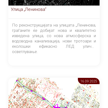
Улица „Ленинова“
По реконструкцијата на улицата „Ленинова,
граѓаните ќе добијат нова и квалитетно
изведена улица, со нова атмосферска и
водоводна канализација, нови тротоари и
еколошки ефикасно ЛЕД улично
осветлување.
16.09 2025