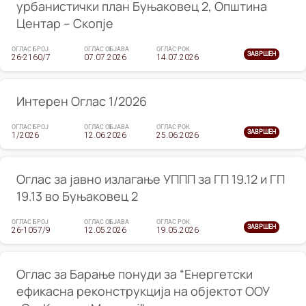
урбанистички план Буњаковец 2, Општина
Центар – Скопје
ОГЛАС БРОЈ
ОГЛАС ОБЈАВА
ОГЛАС РОК
ЗАВРШЕН
26-2160/7
07.07.2026
14.07.2026
Интерен Оглас 1/2026
ОГЛАС БРОЈ
ОГЛАС ОБЈАВА
ОГЛАС РОК
ЗАВРШЕН
1/2026
12.06.2026
25.06.2026
Оглас за јавно излагање УППП за ГП 19.12 и ГП
19.13 во Буњаковец 2
ОГЛАС БРОЈ
ОГЛАС ОБЈАВА
ОГЛАС РОК
ЗАВРШЕН
26-1057/9
12.05.2026
19.05.2026
Оглас за Барање понуди за “Енергетски
ефикасна реконструкција на објектот ООУ