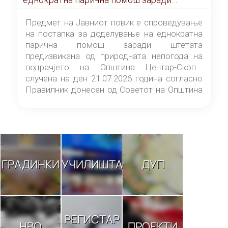
штетата предизвикана од природната
непогода на подрачјето на Општина
Предмет на Јавниот повик е спроведување
Центар-Скопје случена на ден 21.07.2026
на постапка за доделување на еднократна
година
парична помош заради штетата
предизвикана од природната непогода на
подрачјето на Општина Центар-Скопје
случена на ден 21.07.2026 година согласно
Правилник донесен од Советот на Општина
Центар-Скопје („Службен гласник на
Општина Центар-Скопје“ број 9/26).
ГРАДИНКИ
УЧИЛИШТА
ДУП
РЕГИСТАР
НВО
ПРОЕКТИ