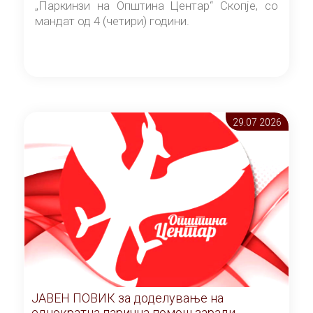
„Паркинзи на Општина Центар“ Скопје, со
мандат од 4 (четири) години.
29.07 2026
ЈАВЕН ПОВИК за доделување на
еднократна парична помош заради