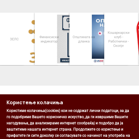
Кошаркарски
Финансиски
Општината на
клуб -
ЗЕЛС
индикатор
дланка
Работнички -
Скопје
<
>
Користење колачиња
Користиме колачиња(cookies) кои не содржат лични податоци, за да
го подобриме Вашето корисничко искуство, да ги извршиме Вашите
нагодувања, да анализираме интернет сообраќај и подобро да ја
Општина Центар
заштитиме нашата интернет страна. Продолжете со користење и
Михаил Цоков бр. 1, Скопје
прифатете ги сите доколку се согласувате со начинот на употреба на