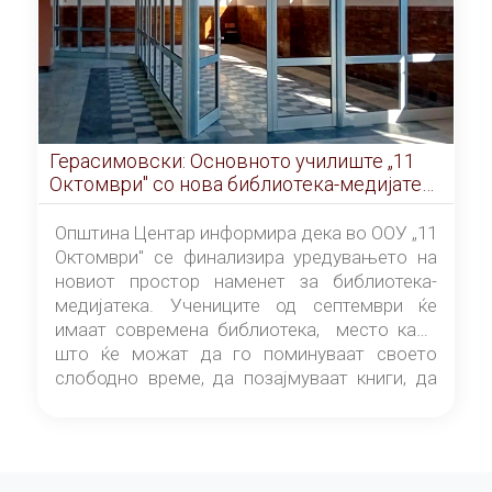
Герасимовски: Основното училиште „11
Октомври" со нова библиотека-медијатека
од септември
Општина Центар информира дека во ООУ „11
Октомври" се финализира уредувањето на
новиот простор наменет за библиотека-
медијатека. Учениците од септември ќе
имаат современа библиотека, место каде
што ќе можат да го поминуваат своето
слободно време, да позајмуваат книги, да
читаат и да разменуваат идеи.