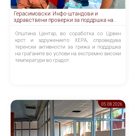
Герасимовски: Инфо-штандови и
здравствени проверки за поддршка на
граѓаните во услови на топлотен бран
Општина Центар, во соработка со Црвен
крст и здружението ХЕРА, спроведува
теренски активности за грижа и поддршка
на граѓаните во услови на екстремно високи
температури во градот.
05.08 2026