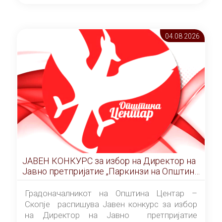
ОПШТИНА ЦЕНТАР Скопје Скопје
(„Службен гласник на Општина Центар
Скопје” број 9/2026), за времетраење од 3
04.08 2026
(три) години од денот на потпишувањето на
Договорот за закуп со најповолниот
понудувач.
ЈАВЕН КОНКУРС за избор на Директор на
Јавно претпријатие „Паркинзи на Општина
Центар“ – Скопје
Градоначалникот на Општина Центар –
Скопје распишува Јавен конкурс за избор
на Директор на Јавно претпријатие