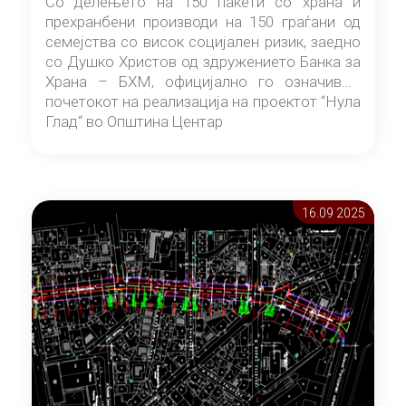
Со делењето на 150 пакети со храна и
прехранбени производи на 150 граѓани од
семејства со висок социјален ризик, заедно
со Душко Христов од здружението Банка за
Храна – БХМ, официјално го означивме
почетокот на реализација на проектот “Нула
Глад“ во Општина Центар
16.09 2025