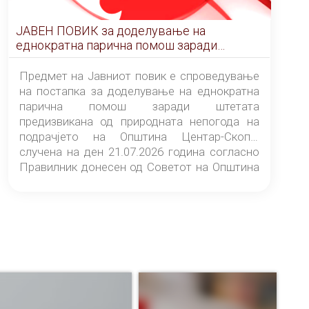
ЈАВЕН ПОВИК за доделување на
еднократна парична помош заради
штетата предизвикана од природната
непогода на подрачјето на Општина
Предмет на Јавниот повик е спроведување
Центар-Скопје случена на ден 21.07.2026
на постапка за доделување на еднократна
година
парична помош заради штетата
предизвикана од природната непогода на
подрачјето на Општина Центар-Скопје
случена на ден 21.07.2026 година согласно
Правилник донесен од Советот на Општина
Центар-Скопје („Службен гласник на
Општина Центар-Скопје“ број 9/26).