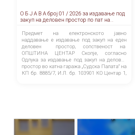
О Б Ј А В А брoj 01 / 2026 за издавање под
закуп на деловен простор по пат на
ЕЛЕКТРОНСКО ЈАВНО НАДДАВАЊЕ
Предмет на електронското јавно
наддавање е издавање под закуп на еден
деловен простор, сопственост на
ОПШТИНА ЦЕНТАР Скопје, согласно
Одлука за издавање под закуп на деловен
простор во катна гаража „Судска Палата” на
КП бр. 8885/7, И.Л. бр. 103901 КО Центар 1,
донесена од страна на Советот на
ОПШТИНА ЦЕНТАР Скопје Скопје
(„Службен гласник на Општина Центар
Скопје” број 9/2026), за времетраење од 3
(три) години од денот на потпишувањето на
Договорот за закуп со најповолниот
понудувач.