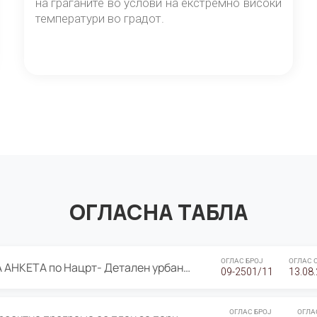
на граѓаните во услови на екстремно високи
температури во градот.
ОГЛАСНА ТАБЛА
ОГЛАС БРОЈ
ОГЛАС 
ЈАВНА ПРЕЗЕНТАЦИЈА И ЈАВНА АНКЕТА по Нацрт- Детален урбанистички план Градска четврт Ј 05- Барутана, Општина Центар- Скопје, плански период 2025-2030
09-2501/11
13.08
ОГЛАС БРОЈ
ОГЛА