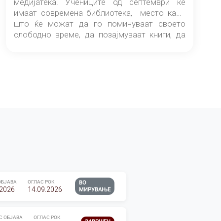
медијатека. Учениците од септември ќе
имаат современа библиотека, место каде
што ќе можат да го поминуваат своето
слободно време, да позајмуваат книги, да
читаат и да разменуваат идеи.
ОБЈАВА
ОГЛАС РОК
ВО
.2026
14.09.2026
МИРУВАЊЕ
С ОБЈАВА
ОГЛАС РОК