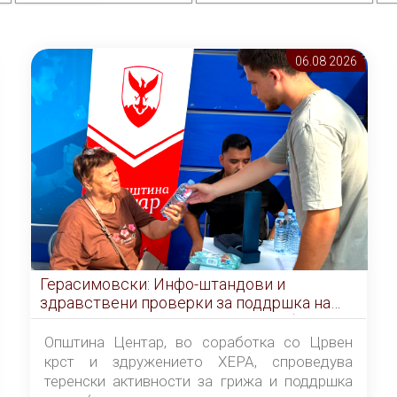
06.08 2026
Герасимовски: Инфо-штандови и
здравствени проверки за поддршка на
граѓаните во услови на топлотен бран
Општина Центар, во соработка со Црвен
крст и здружението ХЕРА, спроведува
теренски активности за грижа и поддршка