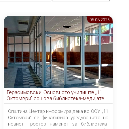
05.08 2026
Герасимовски: Основното училиште „11
Октомври" со нова библиотека-медијатека
од септември
Општина Центар информира дека во ООУ „11
Октомври" се финализира уредувањето на
новиот простор наменет за библиотека-