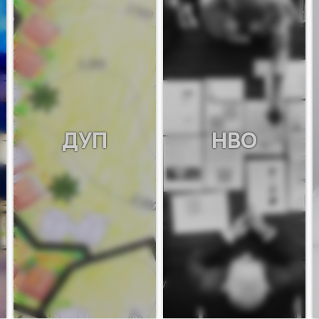
ДУП
НВО