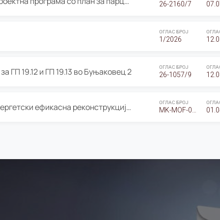
ОГЛАС за Јавно излагање на Проектна програма со план за парцелација за Урбанистички проект со план за парцелација за спојување на ГП 20.12 и ГП 20.37 од Изменување и дополнување на Детален урбанистички план Буњаковец 2, Општина Центар – Скопје
26-2160/7
07.0
ОГЛАС БРОЈ
ОГЛА
1/2026
12.0
ОГЛАС БРОЈ
ОГЛА
а ГП 19.12 и ГП 19.13 во Буњаковец 2
26-1057/9
12.0
ОГЛАС БРОЈ
ОГЛА
Оглас за Барање понуди за “Енергетски ефикасна реконструкција на објектот ООУ „Св. Кирил и Методиј"
MK-MOF-01-W-26-RFQ.
01.0