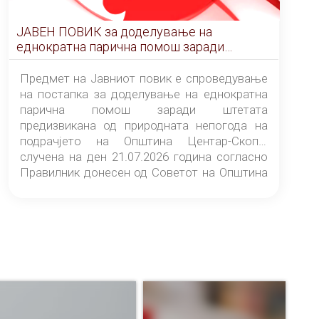
ЈАВЕН ПОВИК за доделување на
еднократна парична помош заради
штетата предизвикана од природната
непогода на подрачјето на Општина
Предмет на Јавниот повик е спроведување
Центар-Скопје случена на ден 21.07.2026
на постапка за доделување на еднократна
година
парична помош заради штетата
предизвикана од природната непогода на
подрачјето на Општина Центар-Скопје
случена на ден 21.07.2026 година согласно
Правилник донесен од Советот на Општина
Центар-Скопје („Службен гласник на
Општина Центар-Скопје“ број 9/26).