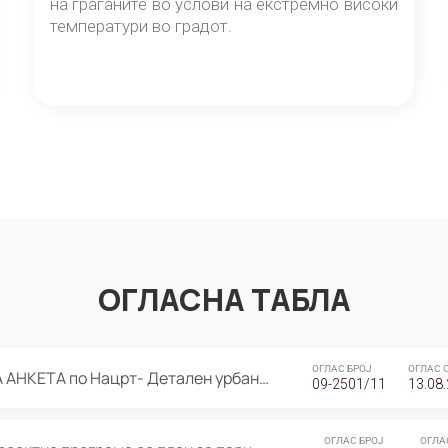
на граѓаните во услови на екстремно високи
температури во градот.
ОГЛАСНА ТАБЛА
ОГЛАС БРОЈ
ОГЛАС 
ЈАВНА ПРЕЗЕНТАЦИЈА И ЈАВНА АНКЕТА по Нацрт- Детален урбанистички план Градска четврт Ј 05- Барутана, Општина Центар- Скопје, плански период 2025-2030
09-2501/11
13.08
ОГЛАС БРОЈ
ОГЛА