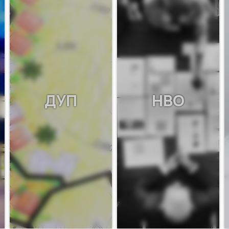
ДУП
НВО