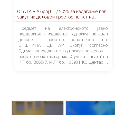
О Б Ј А В А брoj 01 / 2026 за издавање под
закуп на деловен простор по пат на
ЕЛЕКТРОНСКО ЈАВНО НАДДАВАЊЕ
Предмет на електронското јавно
наддавање е издавање под закуп на еден
деловен простор, сопственост на
ОПШТИНА ЦЕНТАР Скопје, согласно
Одлука за издавање под закуп на деловен
простор во катна гаража „Судска Палата” на
КП бр. 8885/7, И.Л. бр. 103901 КО Центар 1,
донесена од страна на Советот на
ОПШТИНА ЦЕНТАР Скопје Скопје
(„Службен гласник на Општина Центар
Скопје” број 9/2026), за времетраење од 3
(три) години од денот на потпишувањето на
Договорот за закуп со најповолниот
понудувач.