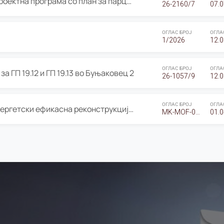
ОГЛАС за Јавно излагање на Проектна програма со план за парцелација за Урбанистички проект со план за парцелација за спојување на ГП 20.12 и ГП 20.37 од Изменување и дополнување на Детален урбанистички план Буњаковец 2, Општина Центар – Скопје
26-2160/7
07.0
ОГЛАС БРОЈ
ОГЛА
1/2026
12.0
ОГЛАС БРОЈ
ОГЛА
а ГП 19.12 и ГП 19.13 во Буњаковец 2
26-1057/9
12.0
ОГЛАС БРОЈ
ОГЛА
Оглас за Барање понуди за “Енергетски ефикасна реконструкција на објектот ООУ „Св. Кирил и Методиј"
MK-MOF-01-W-26-RFQ.
01.0