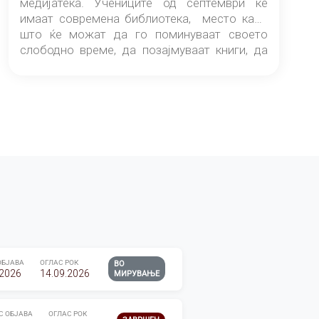
медијатека. Учениците од септември ќе
имаат современа библиотека, место каде
што ќе можат да го поминуваат своето
слободно време, да позајмуваат книги, да
читаат и да разменуваат идеи.
ОБЈАВА
ОГЛАС РОК
ВО
.2026
14.09.2026
МИРУВАЊЕ
С ОБЈАВА
ОГЛАС РОК