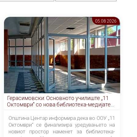
05.08 2026
Герасимовски: Основното училиште „11
Октомври" со нова библиотека-медијатека
од септември
Општина Центар информира дека во ООУ „11
Октомври" се финализира уредувањето на
новиот простор наменет за библиотека-