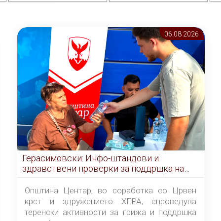
06.08 2026
Герасимовски: Инфо-штандови и
здравствени проверки за поддршка на
граѓаните во услови на топлотен бран
Општина Центар, во соработка со Црвен
крст и здружението ХЕРА, спроведува
теренски активности за грижа и поддршка