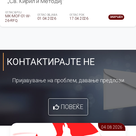
„Св. Кирил и Методиј"
ОГЛАС БРОЈ
ОГЛАС ОБЈАВА
ОГЛАС РОК
MK-MOF-01-W-
ЗАВРШЕН
01.04.2026
17.04.2026
26-RFQ.
КОНТАКТИРАЈТЕ НЕ
Пријавување на проблем, давање предлози
ПОВЕЌЕ
04.08 2026