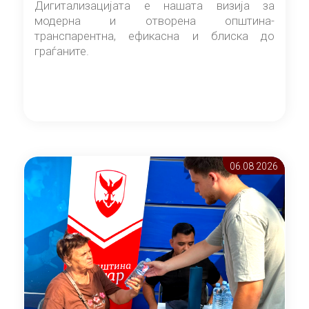
Дигитализацијата е нашата визија за
модерна и отворена општина-
транспарентна, ефикасна и блиска до
граѓаните.
06.08 2026