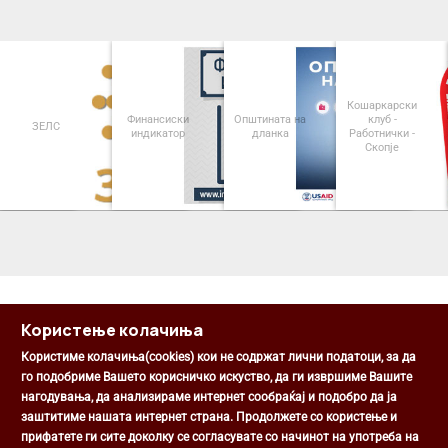
Кошаркарски
Финансиски
Општината на
клуб -
ЗЕЛС
индикатор
дланка
Работнички -
Скопје
<
>
Користење колачиња
Користиме колачиња(cookies) кои не содржат лични податоци, за да
го подобриме Вашето корисничко искуство, да ги извршиме Вашите
нагодувања, да анализираме интернет сообраќај и подобро да ја
Општина Центар
заштитиме нашата интернет страна. Продолжете со користење и
Михаил Цоков бр. 1, Скопје
прифатете ги сите доколку се согласувате со начинот на употреба на