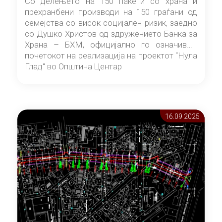
Со делењето на 150 пакети со храна и
прехранбени производи на 150 граѓани од
семејства со висок социјален ризик, заедно
со Душко Христов од здружението Банка за
Храна – БХМ, официјално го означивме
почетокот на реализација на проектот “Нула
Глад“ во Општина Центар
16.09 2025