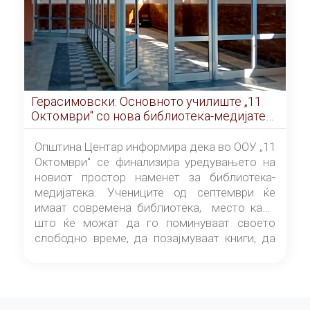
Герасимовски: Основното училиште „11
Октомври" со нова библиотека-медијатека
од септември
Општина Центар информира дека во ООУ „11
Октомври" се финализира уредувањето на
новиот простор наменет за библиотека-
медијатека. Учениците од септември ќе
имаат современа библиотека, место каде
што ќе можат да го поминуваат своето
слободно време, да позајмуваат книги, да
читаат и да разменуваат идеи.