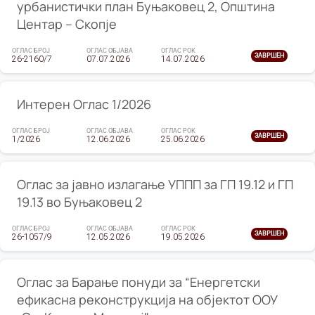
урбанистички план Буњаковец 2, Општина
Центар – Скопје
ОГЛАС БРОЈ
ОГЛАС ОБЈАВА
ОГЛАС РОК
ЗАВРШЕН
26-2160/7
07.07.2026
14.07.2026
Интерен Оглас 1/2026
ОГЛАС БРОЈ
ОГЛАС ОБЈАВА
ОГЛАС РОК
ЗАВРШЕН
1/2026
12.06.2026
25.06.2026
Оглас за јавно излагање УППП за ГП 19.12 и ГП
19.13 во Буњаковец 2
ОГЛАС БРОЈ
ОГЛАС ОБЈАВА
ОГЛАС РОК
ЗАВРШЕН
26-1057/9
12.05.2026
19.05.2026
Оглас за Барање понуди за “Енергетски
ефикасна реконструкција на објектот ООУ