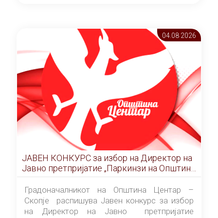
ОПШТИНА ЦЕНТАР Скопје Скопје
(„Службен гласник на Општина Центар
Скопје” број 9/2026), за времетраење од 3
04.08 2026
(три) години од денот на потпишувањето на
Договорот за закуп со најповолниот
понудувач.
ЈАВЕН КОНКУРС за избор на Директор на
Јавно претпријатие „Паркинзи на Општина
Центар“ – Скопје
Градоначалникот на Општина Центар –
Скопје распишува Јавен конкурс за избор
на Директор на Јавно претпријатие