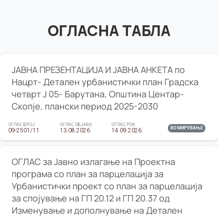
ОГЛАСНА ТАБЛА
ЈАВНА ПРЕЗЕНТАЦИЈА И ЈАВНА АНКЕТА по
Нацрт- Детален урбанистички план Градска
четврт Ј 05- Барутана, Општина Центар-
Скопје, плански период 2025-2030
ОГЛАС БРОЈ
ОГЛАС ОБЈАВА
ОГЛАС РОК
ВО МИРУВАЊЕ
09-2501/11
13.08.2026
14.09.2026
ОГЛАС за Јавно излагање на Проектна
програма со план за парцелација за
Урбанистички проект со план за парцелација
за спојување на ГП 20.12 и ГП 20.37 од
Изменување и дополнување на Детален