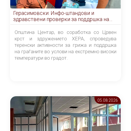
Герасимовски: Инфо-штандови и
здравствени проверки за поддршка на
граѓаните во услови на топлотен бран
Општина Центар, во соработка со Црвен
крст и здружението ХЕРА, спроведува
теренски активности за грижа и поддршка
на граѓаните во услови на екстремно високи
температури во градот.
05.08 2026