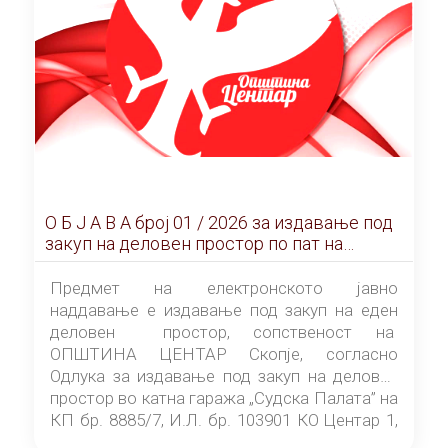
О Б Ј А В А брoj 01 / 2026 за издавање под
закуп на деловен простор по пат на
ЕЛЕКТРОНСКО ЈАВНО НАДДАВАЊЕ
Предмет на електронското јавно
наддавање е издавање под закуп на еден
деловен простор, сопственост на
ОПШТИНА ЦЕНТАР Скопје, согласно
Одлука за издавање под закуп на деловен
простор во катна гаража „Судска Палата” на
КП бр. 8885/7, И.Л. бр. 103901 КО Центар 1,
донесена од страна на Советот на