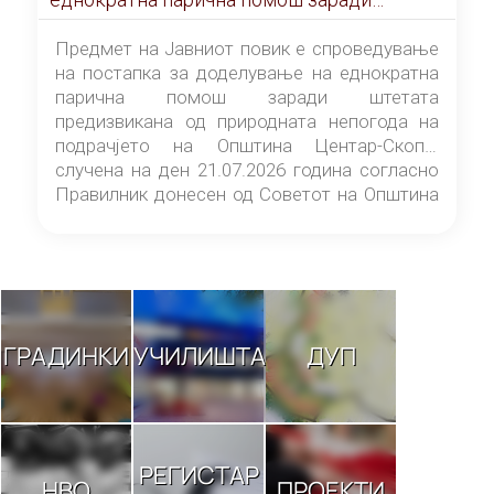
штетата предизвикана од природната
непогода на подрачјето на Општина
Предмет на Јавниот повик е спроведување
Центар-Скопје случена на ден 21.07.2026
на постапка за доделување на еднократна
година
парична помош заради штетата
предизвикана од природната непогода на
подрачјето на Општина Центар-Скопје
случена на ден 21.07.2026 година согласно
Правилник донесен од Советот на Општина
Центар-Скопје („Службен гласник на
Општина Центар-Скопје“ број 9/26).
ГРАДИНКИ
УЧИЛИШТА
ДУП
РЕГИСТАР
НВО
ПРОЕКТИ