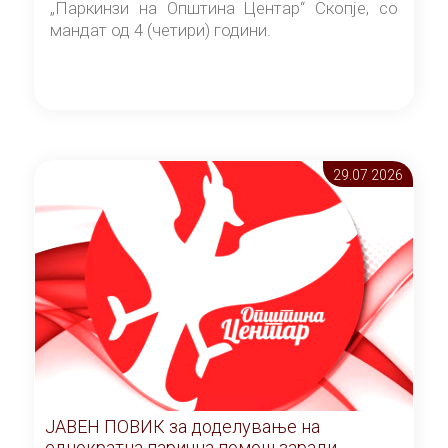
„Паркинзи на Општина Центар“ Скопје, со
мандат од 4 (четири) години.
29.07 2026
ЈАВЕН ПОВИК за доделување на
еднократна парична помош заради