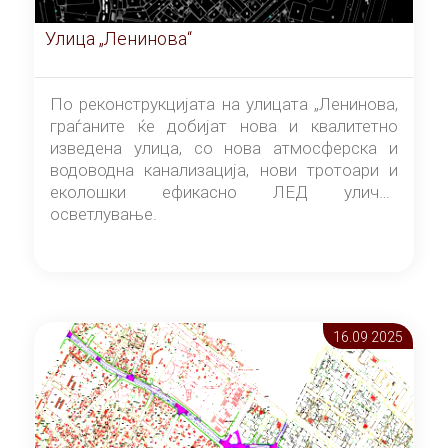
Улица „Ленинова“
По реконструкцијата на улицата „Ленинова,
граѓаните ќе добијат нова и квалитетно
изведена улица, со нова атмосферска и
водоводна канализација, нови тротоари и
еколошки ефикасно ЛЕД улично
осветлување.
16.09 2025