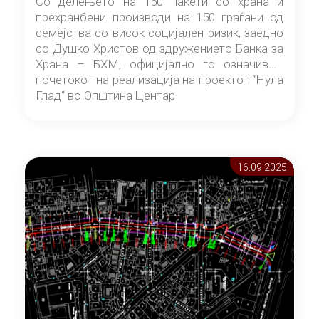
Со делењето на 150 пакети со храна и
прехранбени производи на 150 граѓани од
семејства со висок социјален ризик, заедно
со Душко Христов од здружението Банка за
Храна – БХМ, официјално го означивме
почетокот на реализација на проектот “Нула
Глад“ во Општина Центар
16.09 2025