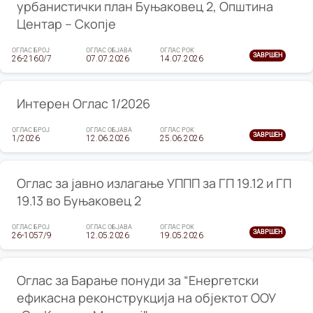
урбанистички план Буњаковец 2, Општина
Центар – Скопје
ОГЛАС БРОЈ
ОГЛАС ОБЈАВА
ОГЛАС РОК
ЗАВРШЕН
26-2160/7
07.07.2026
14.07.2026
Интерен Оглас 1/2026
ОГЛАС БРОЈ
ОГЛАС ОБЈАВА
ОГЛАС РОК
ЗАВРШЕН
1/2026
12.06.2026
25.06.2026
Оглас за јавно излагање УППП за ГП 19.12 и ГП
19.13 во Буњаковец 2
ОГЛАС БРОЈ
ОГЛАС ОБЈАВА
ОГЛАС РОК
ЗАВРШЕН
26-1057/9
12.05.2026
19.05.2026
Оглас за Барање понуди за “Енергетски
ефикасна реконструкција на објектот ООУ