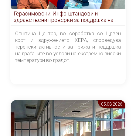
Герасимовски: Инфо-штандови и
здравствени проверки за поддршка на
граѓаните во услови на топлотен бран
Општина Центар, во соработка со Црвен
крст и здружението ХЕРА, спроведува
теренски активности за грижа и поддршка
на граѓаните во услови на екстремно високи
температури во градот.
05.08 2026