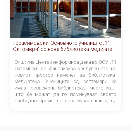
Герасимовски: Основното училиште „11
Октомври" со нова библиотека-медијатека
од септември
Општина Центар информира дека во ООУ „11
Октомври" се финализира уредувањето на
новиот простор наменет за библиотека-
медијатека. Учениците од септември ќе
имаат современа библиотека, место каде
што ќе можат да го поминуваат своето
слободно време, да позајмуваат книги, да
читаат и да разменуваат идеи.