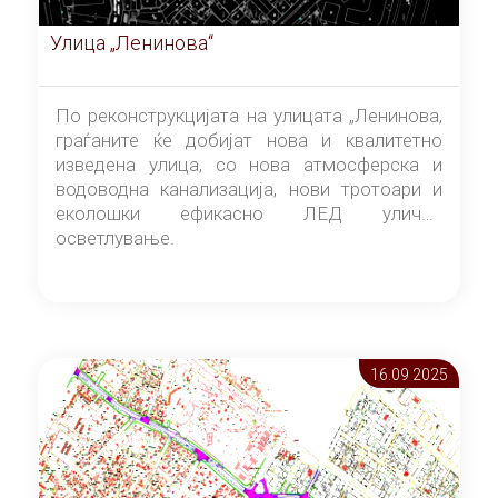
Улица „Ленинова“
По реконструкцијата на улицата „Ленинова,
граѓаните ќе добијат нова и квалитетно
изведена улица, со нова атмосферска и
водоводна канализација, нови тротоари и
еколошки ефикасно ЛЕД улично
осветлување.
16.09 2025