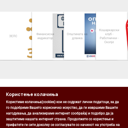
Кошаркарски
Финансиски
Општината на
клуб -
ЗЕЛС
индикатор
дланка
Работнички -
Скопје
<
>
Користење колачиња
Користиме колачиња(cookies) кои не содржат лични податоци, за да
го подобриме Вашето корисничко искуство, да ги извршиме Вашите
нагодувања, да анализираме интернет сообраќај и подобро да ја
Општина Центар
заштитиме нашата интернет страна. Продолжете со користење и
Михаил Цоков бр. 1, Скопје
прифатете ги сите доколку се согласувате со начинот на употреба на