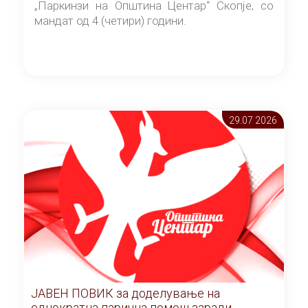
„Паркинзи на Општина Центар“ Скопје, со
мандат од 4 (четири) години.
29.07 2026
ЈАВЕН ПОВИК за доделување на
еднократна парична помош заради