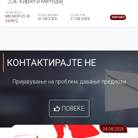
„Св. Кирил и Методиј"
ОГЛАС БРОЈ
ОГЛАС ОБЈАВА
ОГЛАС РОК
MK-MOF-01-W-
ЗАВРШЕН
01.04.2026
17.04.2026
26-RFQ.
КОНТАКТИРАЈТЕ НЕ
Пријавување на проблем, давање предлози
ПОВЕЌЕ
04.08 2026