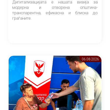
Дигитализацијата е нашата визија за
модерна и отворена општина-
транспарентна, ефикасна и блиска до
граѓаните.
06.08 2026