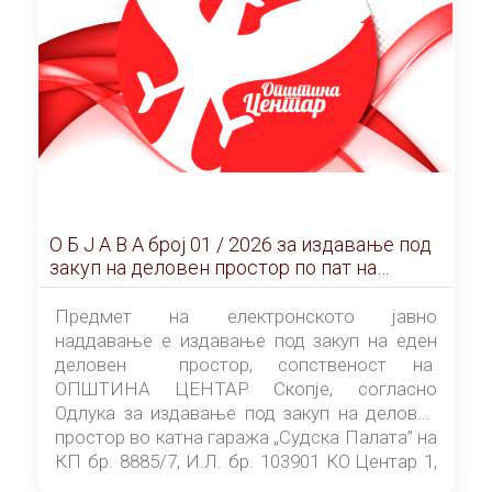
О Б Ј А В А брoj 01 / 2026 за издавање под
закуп на деловен простор по пат на
ЕЛЕКТРОНСКО ЈАВНО НАДДАВАЊЕ
Предмет на електронското јавно
наддавање е издавање под закуп на еден
деловен простор, сопственост на
ОПШТИНА ЦЕНТАР Скопје, согласно
Одлука за издавање под закуп на деловен
простор во катна гаража „Судска Палата” на
КП бр. 8885/7, И.Л. бр. 103901 КО Центар 1,
донесена од страна на Советот на