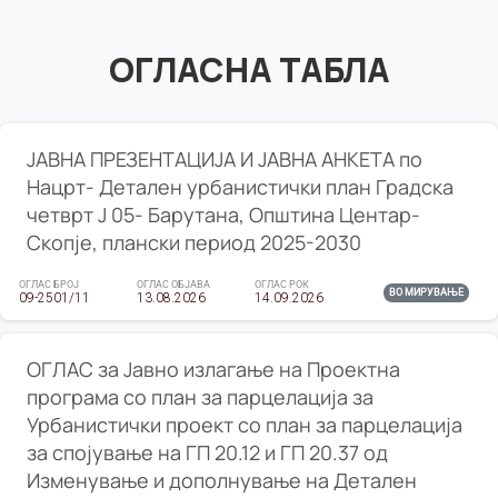
ОГЛАСНА ТАБЛА
ЈАВНА ПРЕЗЕНТАЦИЈА И ЈАВНА АНКЕТА по
Нацрт- Детален урбанистички план Градска
четврт Ј 05- Барутана, Општина Центар-
Скопје, плански период 2025-2030
ОГЛАС БРОЈ
ОГЛАС ОБЈАВА
ОГЛАС РОК
ВО МИРУВАЊЕ
09-2501/11
13.08.2026
14.09.2026
ОГЛАС за Јавно излагање на Проектна
програма со план за парцелација за
Урбанистички проект со план за парцелација
за спојување на ГП 20.12 и ГП 20.37 од
Изменување и дополнување на Детален