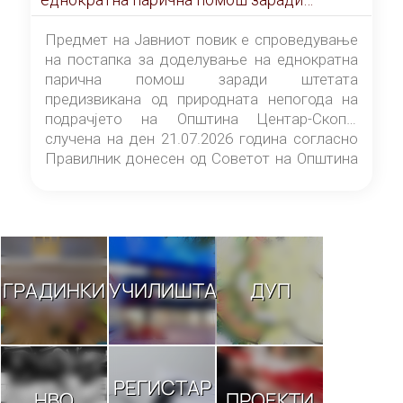
штетата предизвикана од природната
непогода на подрачјето на Општина
Предмет на Јавниот повик е спроведување
Центар-Скопје случена на ден 21.07.2026
на постапка за доделување на еднократна
година
парична помош заради штетата
предизвикана од природната непогода на
подрачјето на Општина Центар-Скопје
случена на ден 21.07.2026 година согласно
Правилник донесен од Советот на Општина
Центар-Скопје („Службен гласник на
Општина Центар-Скопје“ број 9/26).
ГРАДИНКИ
УЧИЛИШТА
ДУП
РЕГИСТАР
НВО
ПРОЕКТИ