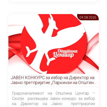
ОПШТИНА ЦЕНТАР Скопје Скопје
(„Службен гласник на Општина Центар
Скопје” број 9/2026), за времетраење од 3
04.08 2026
(три) години од денот на потпишувањето на
Договорот за закуп со најповолниот
понудувач.
ЈАВЕН КОНКУРС за избор на Директор на
Јавно претпријатие „Паркинзи на Општина
Центар“ – Скопје
Градоначалникот на Општина Центар –
Скопје распишува Јавен конкурс за избор
на Директор на Јавно претпријатие