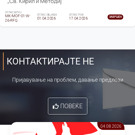
„Св. Кирил и Методиј"
ОГЛАС БРОЈ
ОГЛАС ОБЈАВА
ОГЛАС РОК
MK-MOF-01-W-
ЗАВРШЕН
01.04.2026
17.04.2026
26-RFQ.
КОНТАКТИРАЈТЕ НЕ
Пријавување на проблем, давање предлози
ПОВЕЌЕ
04.08 2026