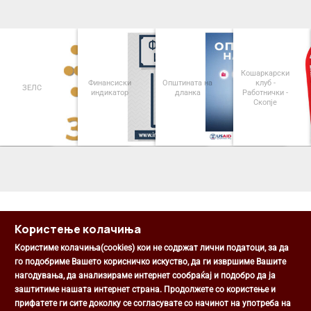
Кошаркарски
Финансиски
Општината на
клуб -
ЗЕЛС
индикатор
дланка
Работнички -
Скопје
<
>
Користење колачиња
Користиме колачиња(cookies) кои не содржат лични податоци, за да
го подобриме Вашето корисничко искуство, да ги извршиме Вашите
нагодувања, да анализираме интернет сообраќај и подобро да ја
Општина Центар
заштитиме нашата интернет страна. Продолжете со користење и
Михаил Цоков бр. 1, Скопје
прифатете ги сите доколку се согласувате со начинот на употреба на