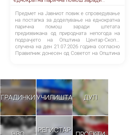
штетата предизвикана од природната
непогода на подрачјето на Општина
Предмет на Јавниот повик е спроведување
Центар-Скопје случена на ден 21.07.2026
на постапка за доделување на еднократна
година
парична помош заради штетата
предизвикана од природната непогода на
подрачјето на Општина Центар-Скопје
случена на ден 21.07.2026 година согласно
Правилник донесен од Советот на Општина
Центар-Скопје („Службен гласник на
Општина Центар-Скопје“ број 9/26).
ГРАДИНКИ
УЧИЛИШТА
ДУП
РЕГИСТАР
НВО
ПРОЕКТИ