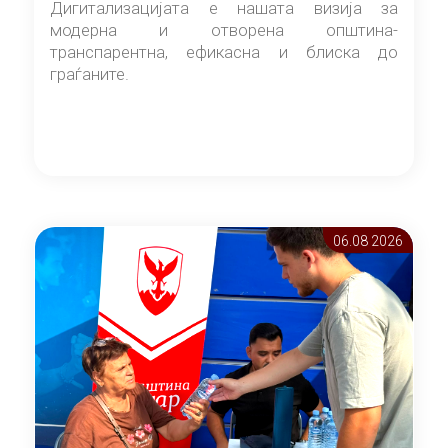
Дигитализацијата е нашата визија за
модерна и отворена општина-
транспарентна, ефикасна и блиска до
граѓаните.
06.08 2026