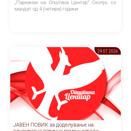
„Паркинзи на Општина Центар“ Скопје, со
мандат од 4 (четири) години.
29.07 2026
ЈАВЕН ПОВИК за доделување на
еднократна парична помош заради