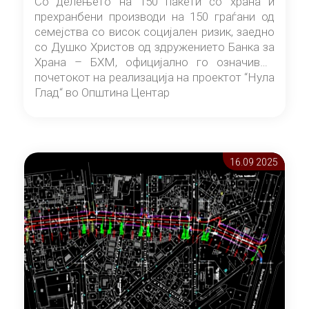
Со делењето на 150 пакети со храна и
прехранбени производи на 150 граѓани од
семејства со висок социјален ризик, заедно
со Душко Христов од здружението Банка за
Храна – БХМ, официјално го означивме
почетокот на реализација на проектот “Нула
Глад“ во Општина Центар
16.09 2025