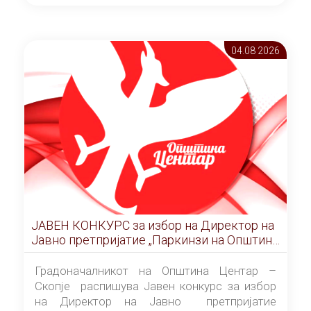
ОПШТИНА ЦЕНТАР Скопје Скопје
(„Службен гласник на Општина Центар
Скопје” број 9/2026), за времетраење од 3
04.08 2026
(три) години од денот на потпишувањето на
Договорот за закуп со најповолниот
понудувач.
ЈАВЕН КОНКУРС за избор на Директор на
Јавно претпријатие „Паркинзи на Општина
Центар“ – Скопје
Градоначалникот на Општина Центар –
Скопје распишува Јавен конкурс за избор
на Директор на Јавно претпријатие