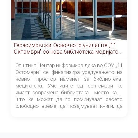
Герасимовски: Основното училиште „11
Октомври" со нова библиотека-медијатека
од септември
Општина Центар информира дека во ООУ „11
Октомври" се финализира уредувањето на
новиот простор наменет за библиотека-
медијатека. Учениците од септември ќе
имаат современа библиотека, место каде
што ќе можат да го поминуваат своето
слободно време, да позајмуваат книги, да
читаат и да разменуваат идеи.