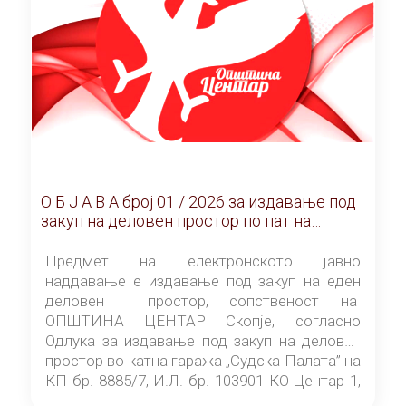
О Б Ј А В А брoj 01 / 2026 за издавање под
закуп на деловен простор по пат на
ЕЛЕКТРОНСКО ЈАВНО НАДДАВАЊЕ
Предмет на електронското јавно
наддавање е издавање под закуп на еден
деловен простор, сопственост на
ОПШТИНА ЦЕНТАР Скопје, согласно
Одлука за издавање под закуп на деловен
простор во катна гаража „Судска Палата” на
КП бр. 8885/7, И.Л. бр. 103901 КО Центар 1,
донесена од страна на Советот на