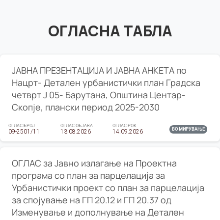
ОГЛАСНА ТАБЛА
ЈАВНА ПРЕЗЕНТАЦИЈА И ЈАВНА АНКЕТА по
Нацрт- Детален урбанистички план Градска
четврт Ј 05- Барутана, Општина Центар-
Скопје, плански период 2025-2030
ОГЛАС БРОЈ
ОГЛАС ОБЈАВА
ОГЛАС РОК
ВО МИРУВАЊЕ
09-2501/11
13.08.2026
14.09.2026
ОГЛАС за Јавно излагање на Проектна
програма со план за парцелација за
Урбанистички проект со план за парцелација
за спојување на ГП 20.12 и ГП 20.37 од
Изменување и дополнување на Детален