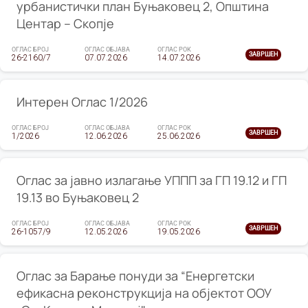
урбанистички план Буњаковец 2, Општина
Центар – Скопје
ОГЛАС БРОЈ
ОГЛАС ОБЈАВА
ОГЛАС РОК
ЗАВРШЕН
26-2160/7
07.07.2026
14.07.2026
Интерен Оглас 1/2026
ОГЛАС БРОЈ
ОГЛАС ОБЈАВА
ОГЛАС РОК
ЗАВРШЕН
1/2026
12.06.2026
25.06.2026
Оглас за јавно излагање УППП за ГП 19.12 и ГП
19.13 во Буњаковец 2
ОГЛАС БРОЈ
ОГЛАС ОБЈАВА
ОГЛАС РОК
ЗАВРШЕН
26-1057/9
12.05.2026
19.05.2026
Оглас за Барање понуди за “Енергетски
ефикасна реконструкција на објектот ООУ