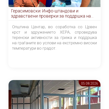
Герасимовски: Инфо-штандови и
здравствени проверки за поддршка на
граѓаните во услови на топлотен бран
Општина Центар, во соработка со Црвен
крст и здружението ХЕРА, спроведува
теренски активности за грижа и поддршка
на граѓаните во услови на екстремно високи
температури во градот.
05.08 2026