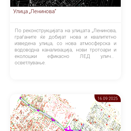
Улица „Ленинова“
По реконструкцијата на улицата „Ленинова,
граѓаните ќе добијат нова и квалитетно
изведена улица, со нова атмосферска и
водоводна канализација, нови тротоари и
еколошки ефикасно ЛЕД улично
осветлување.
16.09 2025