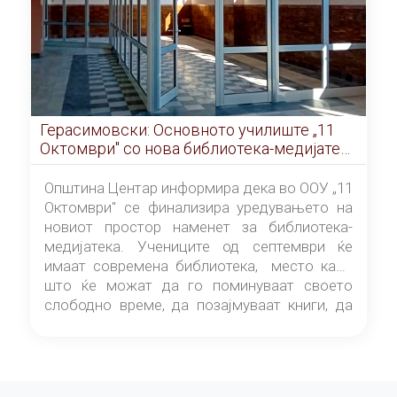
Герасимовски: Основното училиште „11
Октомври" со нова библиотека-медијатека
од септември
Општина Центар информира дека во ООУ „11
Октомври" се финализира уредувањето на
новиот простор наменет за библиотека-
медијатека. Учениците од септември ќе
имаат современа библиотека, место каде
што ќе можат да го поминуваат своето
слободно време, да позајмуваат книги, да
читаат и да разменуваат идеи.