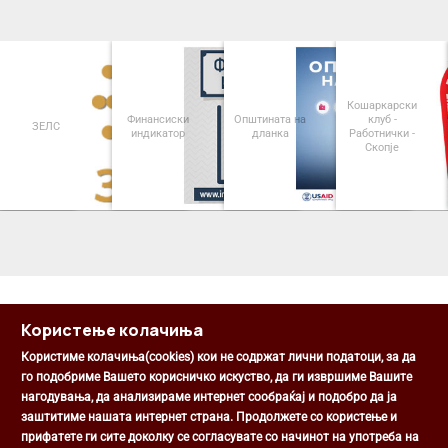
Кошаркарски
Финансиски
Општината на
клуб -
ЗЕЛС
индикатор
дланка
Работнички -
Скопје
<
>
Користење колачиња
Користиме колачиња(cookies) кои не содржат лични податоци, за да
го подобриме Вашето корисничко искуство, да ги извршиме Вашите
нагодувања, да анализираме интернет сообраќај и подобро да ја
Општина Центар
заштитиме нашата интернет страна. Продолжете со користење и
Михаил Цоков бр. 1, Скопје
прифатете ги сите доколку се согласувате со начинот на употреба на