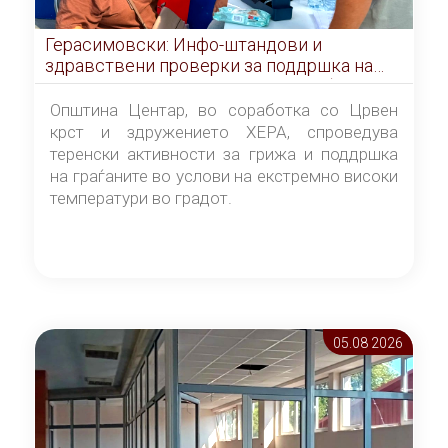
Герасимовски: Инфо-штандови и
здравствени проверки за поддршка на
граѓаните во услови на топлотен бран
Општина Центар, во соработка со Црвен
крст и здружението ХЕРА, спроведува
теренски активности за грижа и поддршка
на граѓаните во услови на екстремно високи
температури во градот.
05.08 2026