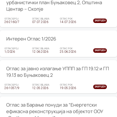
урбанистички план Буњаковец 2, Општина
Центар – Скопје
ОГЛАС БРОЈ
ОГЛАС ОБЈАВА
ОГЛАС РОК
ЗАВРШЕН
26-2160/7
07.07.2026
14.07.2026
Интерен Оглас 1/2026
ОГЛАС БРОЈ
ОГЛАС ОБЈАВА
ОГЛАС РОК
ЗАВРШЕН
1/2026
12.06.2026
25.06.2026
Оглас за јавно излагање УППП за ГП 19.12 и ГП
19.13 во Буњаковец 2
ОГЛАС БРОЈ
ОГЛАС ОБЈАВА
ОГЛАС РОК
ЗАВРШЕН
26-1057/9
12.05.2026
19.05.2026
Оглас за Барање понуди за “Енергетски
ефикасна реконструкција на објектот ООУ