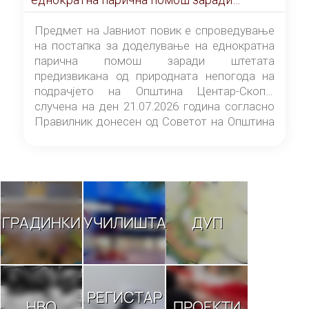
штетата предизвикана од природната
непогода на подрачјето на Општина
Предмет на Јавниот повик е спроведување
Центар-Скопје случена на ден 21.07.2026
на постапка за доделување на еднократна
година
парична помош заради штетата
предизвикана од природната непогода на
подрачјето на Општина Центар-Скопје
случена на ден 21.07.2026 година согласно
Правилник донесен од Советот на Општина
Центар-Скопје („Службен гласник на
Општина Центар-Скопје“ број 9/26).
ГРАДИНКИ
УЧИЛИШТА
ДУП
РЕГИСТАР
НВО
ПРОЕКТИ