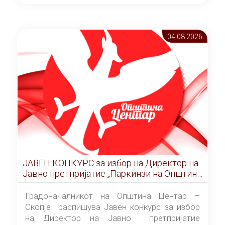
ОПШТИНА ЦЕНТАР Скопје Скопје
(„Службен гласник на Општина Центар
Скопје” број 9/2026), за времетраење од 3
04.08 2026
(три) години од денот на потпишувањето на
Договорот за закуп со најповолниот
понудувач.
ЈАВЕН КОНКУРС за избор на Директор на
Јавно претпријатие „Паркинзи на Општина
Центар“ – Скопје
Градоначалникот на Општина Центар –
Скопје распишува Јавен конкурс за избор
на Директор на Јавно претпријатие