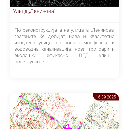
Улица „Ленинова“
По реконструкцијата на улицата „Ленинова,
граѓаните ќе добијат нова и квалитетно
изведена улица, со нова атмосферска и
водоводна канализација, нови тротоари и
еколошки ефикасно ЛЕД улично
осветлување.
16.09 2025