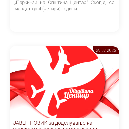
„Паркинзи на Општина Центар“ Скопје, со
мандат од 4 (четири) години.
29.07 2026
ЈАВЕН ПОВИК за доделување на
еднократна парична помош заради