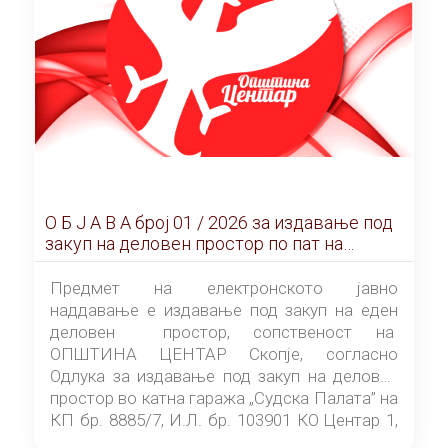
О Б Ј А В А брoj 01 / 2026 за издавање под
закуп на деловен простор по пат на
ЕЛЕКТРОНСКО ЈАВНО НАДДАВАЊЕ
Предмет на електронското јавно
наддавање е издавање под закуп на еден
деловен простор, сопственост на
ОПШТИНА ЦЕНТАР Скопје, согласно
Одлука за издавање под закуп на деловен
простор во катна гаража „Судска Палата” на
КП бр. 8885/7, И.Л. бр. 103901 КО Центар 1,
донесена од страна на Советот на