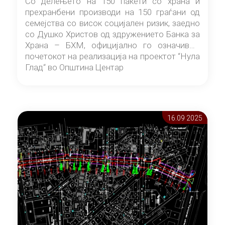
Со делењето на 150 пакети со храна и
прехранбени производи на 150 граѓани од
семејства со висок социјален ризик, заедно
со Душко Христов од здружението Банка за
Храна – БХМ, официјално го означивме
почетокот на реализација на проектот “Нула
Глад“ во Општина Центар
16.09 2025