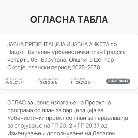
ОГЛАСНА ТАБЛА
ЈАВНА ПРЕЗЕНТАЦИЈА И ЈАВНА АНКЕТА по
Нацрт- Детален урбанистички план Градска
четврт Ј 05- Барутана, Општина Центар-
Скопје, плански период 2025-2030
ОГЛАС БРОЈ
ОГЛАС ОБЈАВА
ОГЛАС РОК
ВО МИРУВАЊЕ
09-2501/11
13.08.2026
14.09.2026
ОГЛАС за Јавно излагање на Проектна
програма со план за парцелација за
Урбанистички проект со план за парцелација
за спојување на ГП 20.12 и ГП 20.37 од
Изменување и дополнување на Детален