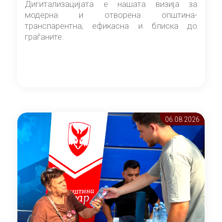
Дигитализацијата е нашата визија за
модерна и отворена општина-
транспарентна, ефикасна и блиска до
граѓаните.
06.08 2026