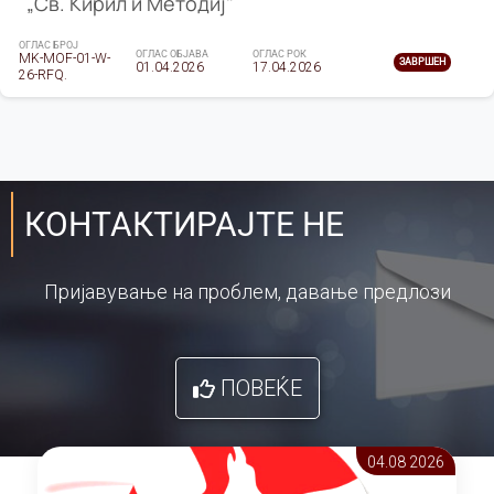
„Св. Кирил и Методиј"
ОГЛАС БРОЈ
ОГЛАС ОБЈАВА
ОГЛАС РОК
MK-MOF-01-W-
ЗАВРШЕН
01.04.2026
17.04.2026
26-RFQ.
КОНТАКТИРАЈТЕ НЕ
Пријавување на проблем, давање предлози
ПОВЕЌЕ
04.08 2026