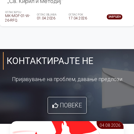
„Св. Кирил и Методиј"
ОГЛАС БРОЈ
ОГЛАС ОБЈАВА
ОГЛАС РОК
MK-MOF-01-W-
ЗАВРШЕН
01.04.2026
17.04.2026
26-RFQ.
КОНТАКТИРАЈТЕ НЕ
Пријавување на проблем, давање предлози
ПОВЕЌЕ
04.08 2026