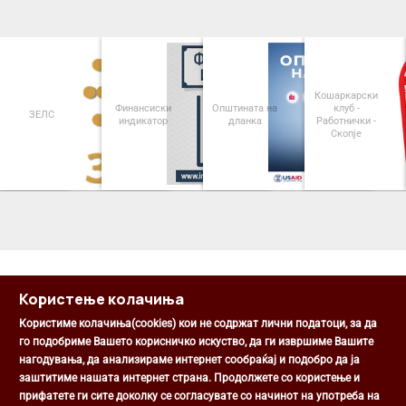
Кошаркарски
Финансиски
Општината на
клуб -
ЗЕЛС
индикатор
дланка
Работнички -
Скопје
<
>
Користење колачиња
Користиме колачиња(cookies) кои не содржат лични податоци, за да
го подобриме Вашето корисничко искуство, да ги извршиме Вашите
нагодувања, да анализираме интернет сообраќај и подобро да ја
Општина Центар
заштитиме нашата интернет страна. Продолжете со користење и
Михаил Цоков бр. 1, Скопје
прифатете ги сите доколку се согласувате со начинот на употреба на