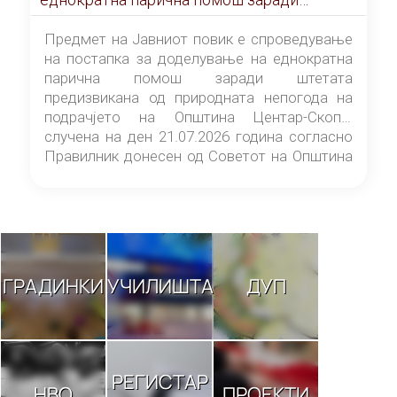
штетата предизвикана од природната
непогода на подрачјето на Општина
Предмет на Јавниот повик е спроведување
Центар-Скопје случена на ден 21.07.2026
на постапка за доделување на еднократна
година
парична помош заради штетата
предизвикана од природната непогода на
подрачјето на Општина Центар-Скопје
случена на ден 21.07.2026 година согласно
Правилник донесен од Советот на Општина
Центар-Скопје („Службен гласник на
Општина Центар-Скопје“ број 9/26).
ГРАДИНКИ
УЧИЛИШТА
ДУП
РЕГИСТАР
НВО
ПРОЕКТИ