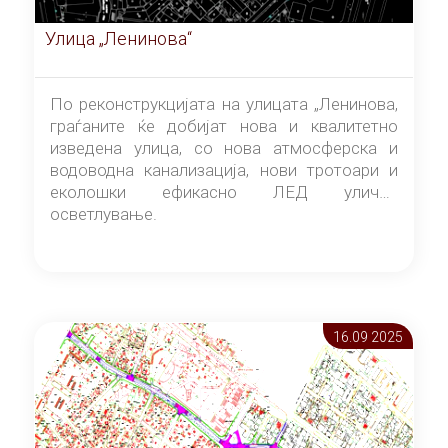
Улица „Ленинова“
По реконструкцијата на улицата „Ленинова,
граѓаните ќе добијат нова и квалитетно
изведена улица, со нова атмосферска и
водоводна канализација, нови тротоари и
еколошки ефикасно ЛЕД улично
осветлување.
16.09 2025