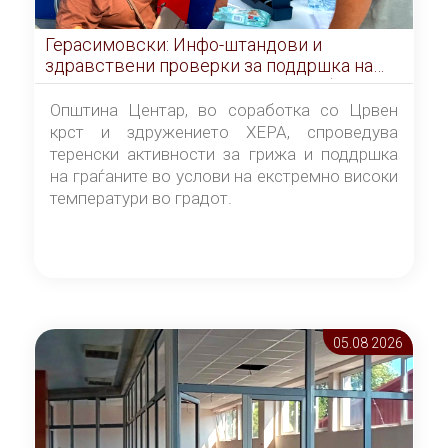
Герасимовски: Инфо-штандови и
здравствени проверки за поддршка на
граѓаните во услови на топлотен бран
Општина Центар, во соработка со Црвен
крст и здружението ХЕРА, спроведува
теренски активности за грижа и поддршка
на граѓаните во услови на екстремно високи
температури во градот.
05.08 2026