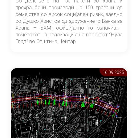
Со делењето на 150 пакети со храна и
прехранбени производи на 150 граѓани од
семејства со висок социјален ризик, заедно
со Душко Христов од здружението Банка за
Храна – БХМ, официјално го означивме
почетокот на реализација на проектот “Нула
Глад“ во Општина Центар
16.09 2025