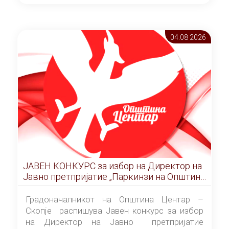
ОПШТИНА ЦЕНТАР Скопје Скопје
(„Службен гласник на Општина Центар
Скопје” број 9/2026), за времетраење од 3
04.08 2026
(три) години од денот на потпишувањето на
Договорот за закуп со најповолниот
понудувач.
ЈАВЕН КОНКУРС за избор на Директор на
Јавно претпријатие „Паркинзи на Општина
Центар“ – Скопје
Градоначалникот на Општина Центар –
Скопје распишува Јавен конкурс за избор
на Директор на Јавно претпријатие