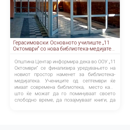
Герасимовски: Основното училиште „11
Октомври" со нова библиотека-медијатека
од септември
Општина Центар информира дека во ООУ „11
Октомври" се финализира уредувањето на
новиот простор наменет за библиотека-
медијатека. Учениците од септември ќе
имаат современа библиотека, место каде
што ќе можат да го поминуваат своето
слободно време, да позајмуваат книги, да
читаат и да разменуваат идеи.