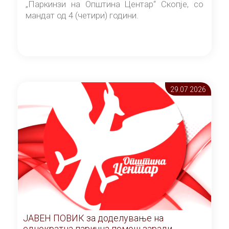
„Паркинзи на Општина Центар“ Скопје, со
мандат од 4 (четири) години.
29.07 2026
ЈАВЕН ПОВИК за доделување на
еднократна парична помош заради