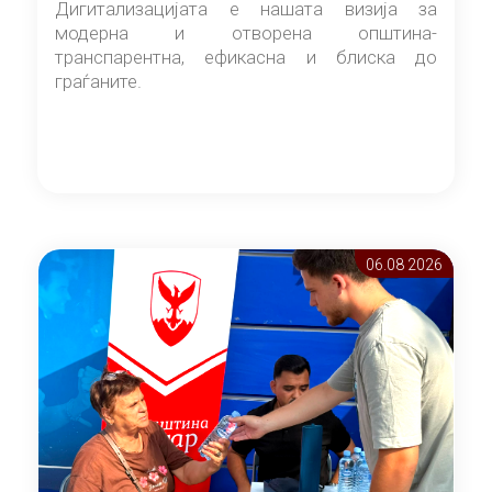
Дигитализацијата е нашата визија за
модерна и отворена општина-
транспарентна, ефикасна и блиска до
граѓаните.
06.08 2026