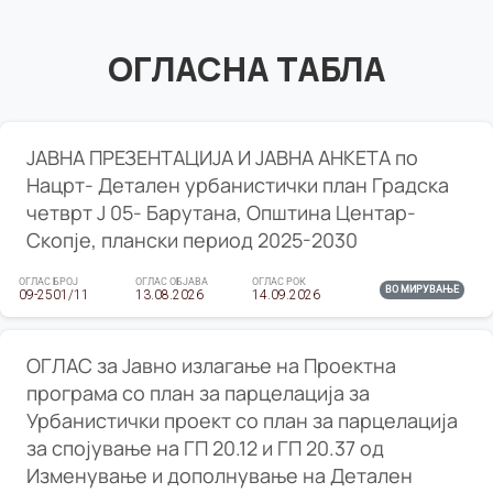
ОГЛАСНА ТАБЛА
ЈАВНА ПРЕЗЕНТАЦИЈА И ЈАВНА АНКЕТА по
Нацрт- Детален урбанистички план Градска
четврт Ј 05- Барутана, Општина Центар-
Скопје, плански период 2025-2030
ОГЛАС БРОЈ
ОГЛАС ОБЈАВА
ОГЛАС РОК
ВО МИРУВАЊЕ
09-2501/11
13.08.2026
14.09.2026
ОГЛАС за Јавно излагање на Проектна
програма со план за парцелација за
Урбанистички проект со план за парцелација
за спојување на ГП 20.12 и ГП 20.37 од
Изменување и дополнување на Детален