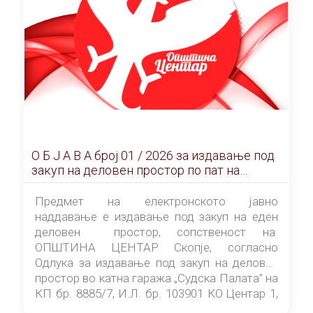
О Б Ј А В А брoj 01 / 2026 за издавање под
закуп на деловен простор по пат на
ЕЛЕКТРОНСКО ЈАВНО НАДДАВАЊЕ
Предмет на електронското јавно
наддавање е издавање под закуп на еден
деловен простор, сопственост на
ОПШТИНА ЦЕНТАР Скопје, согласно
Одлука за издавање под закуп на деловен
простор во катна гаража „Судска Палата” на
КП бр. 8885/7, И.Л. бр. 103901 КО Центар 1,
донесена од страна на Советот на