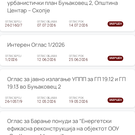
урбанистички план Буњаковец 2, Општина
Центар – Скопје
ОГЛАС БРОЈ
ОГЛАС ОБЈАВА
ОГЛАС РОК
ЗАВРШЕН
26-2160/7
07.07.2026
14.07.2026
Интерен Оглас 1/2026
ОГЛАС БРОЈ
ОГЛАС ОБЈАВА
ОГЛАС РОК
ЗАВРШЕН
1/2026
12.06.2026
25.06.2026
Оглас за јавно излагање УППП за ГП 19.12 и ГП
19.13 во Буњаковец 2
ОГЛАС БРОЈ
ОГЛАС ОБЈАВА
ОГЛАС РОК
ЗАВРШЕН
26-1057/9
12.05.2026
19.05.2026
Оглас за Барање понуди за “Енергетски
ефикасна реконструкција на објектот ООУ