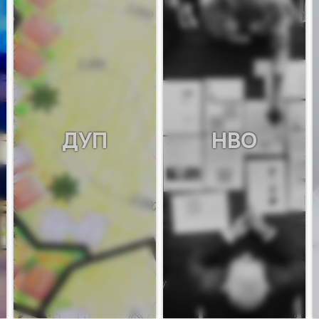
ДУП
НВО