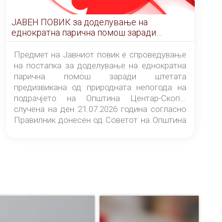
ЈАВЕН ПОВИК за доделување на
еднократна парична помош заради
штетата предизвикана од природната
непогода на подрачјето на Општина
Предмет на Јавниот повик е спроведување
Центар-Скопје случена на ден 21.07.2026
на постапка за доделување на еднократна
година
парична помош заради штетата
предизвикана од природната непогода на
подрачјето на Општина Центар-Скопје
случена на ден 21.07.2026 година согласно
Правилник донесен од Советот на Општина
Центар-Скопје („Службен гласник на
Општина Центар-Скопје“ број 9/26).