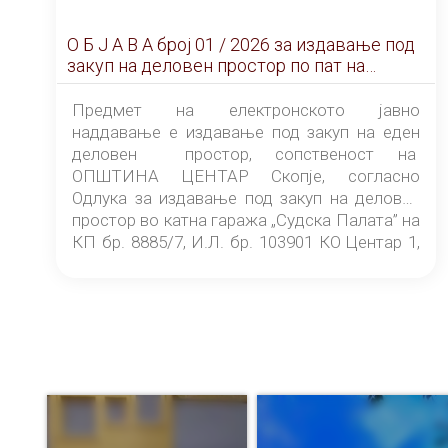
О Б Ј А В А брoj 01 / 2026 за издавање под
закуп на деловен простор по пат на
ЕЛЕКТРОНСКО ЈАВНО НАДДАВАЊЕ
Предмет на електронското јавно
наддавање е издавање под закуп на еден
деловен простор, сопственост на
ОПШТИНА ЦЕНТАР Скопје, согласно
Одлука за издавање под закуп на деловен
простор во катна гаража „Судска Палата” на
КП бр. 8885/7, И.Л. бр. 103901 КО Центар 1,
донесена од страна на Советот на
ОПШТИНА ЦЕНТАР Скопје Скопје
(„Службен гласник на Општина Центар
Скопје” број 9/2026), за времетраење од 3
(три) години од денот на потпишувањето на
Договорот за закуп со најповолниот
понудувач.