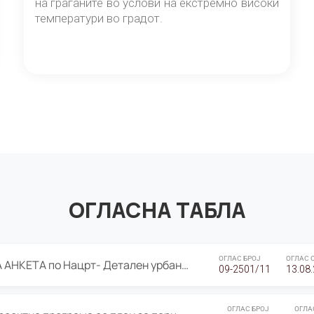
на граѓаните во услови на екстремно високи
температури во градот.
ОГЛАСНА ТАБЛА
ОГЛАС БРОЈ
ОГЛАС 
ЈАВНА ПРЕЗЕНТАЦИЈА И ЈАВНА АНКЕТА по Нацрт- Детален урбанистички план Градска четврт Ј 05- Барутана, Општина Центар- Скопје, плански период 2025-2030
09-2501/11
13.08
ОГЛАС БРОЈ
ОГЛА