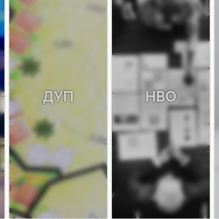
ДУП
НВО