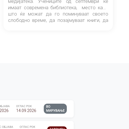
медијатека. Учениците од септември ќе
имаат современа библиотека, место каде
што ќе можат да го поминуваат своето
слободно време, да позајмуваат книги, да
читаат и да разменуваат идеи.
ОБЈАВА
ОГЛАС РОК
ВО
.2026
14.09.2026
МИРУВАЊЕ
С ОБЈАВА
ОГЛАС РОК