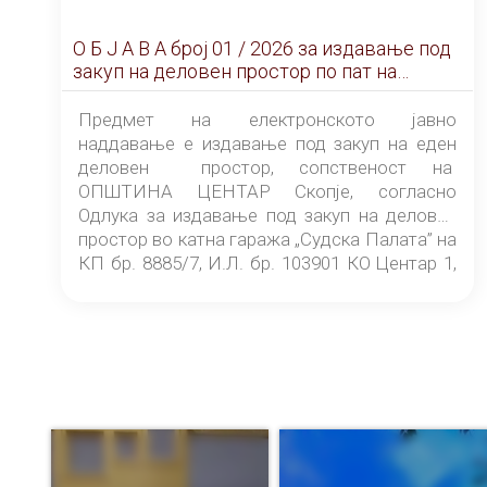
О Б Ј А В А брoj 01 / 2026 за издавање под
закуп на деловен простор по пат на
ЕЛЕКТРОНСКО ЈАВНО НАДДАВАЊЕ
Предмет на електронското јавно
наддавање е издавање под закуп на еден
деловен простор, сопственост на
ОПШТИНА ЦЕНТАР Скопје, согласно
Одлука за издавање под закуп на деловен
простор во катна гаража „Судска Палата” на
КП бр. 8885/7, И.Л. бр. 103901 КО Центар 1,
донесена од страна на Советот на
ОПШТИНА ЦЕНТАР Скопје Скопје
(„Службен гласник на Општина Центар
Скопје” број 9/2026), за времетраење од 3
(три) години од денот на потпишувањето на
Договорот за закуп со најповолниот
понудувач.