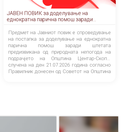
ЈАВЕН ПОВИК за доделување на
еднократна парична помош заради
штетата предизвикана од природната
непогода на подрачјето на Општина
Предмет на Јавниот повик е спроведување
Центар-Скопје случена на ден 21.07.2026
на постапка за доделување на еднократна
година
парична помош заради штетата
предизвикана од природната непогода на
подрачјето на Општина Центар-Скопје
случена на ден 21.07.2026 година согласно
Правилник донесен од Советот на Општина
Центар-Скопје („Службен гласник на
Општина Центар-Скопје“ број 9/26).