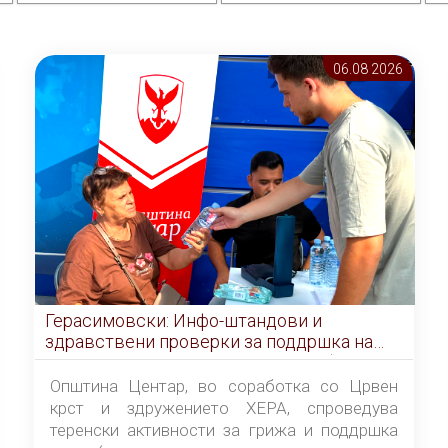
06.08 2026
Герасимовски: Инфо-штандови и
здравствени проверки за поддршка на
граѓаните во услови на топлотен бран
Општина Центар, во соработка со Црвен
крст и здружението ХЕРА, спроведува
теренски активности за грижа и поддршка