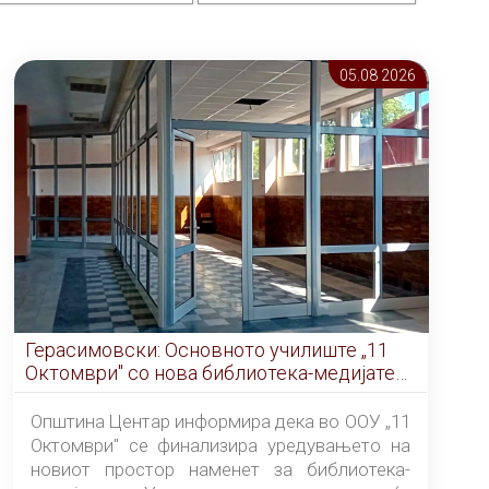
05.08 2026
Герасимовски: Основното училиште „11
Октомври" со нова библиотека-медијатека
од септември
Општина Центар информира дека во ООУ „11
Октомври" се финализира уредувањето на
новиот простор наменет за библиотека-