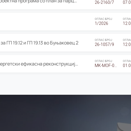
ОГЛАС за Јавно излагање на Проектна програма со план за парцелација за Урбанистички проект со план за парцелација за спојување на ГП 20.12 и ГП 20.37 од Изменување и дополнување на Детален урбанистички план Буњаковец 2, Општина Центар – Скопје
26-2160/7
07.0
ОГЛАС БРОЈ
ОГЛА
1/2026
12.0
ОГЛАС БРОЈ
ОГЛА
а ГП 19.12 и ГП 19.13 во Буњаковец 2
26-1057/9
12.0
ОГЛАС БРОЈ
ОГЛА
Оглас за Барање понуди за “Енергетски ефикасна реконструкција на објектот ООУ „Св. Кирил и Методиј"
MK-MOF-01-W-26-RFQ.
01.0