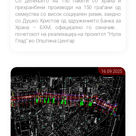
Со делењето на 150 пакети со храна и
прехранбени производи на 150 граѓани од
семејства со висок социјален ризик, заедно
со Душко Христов од здружението Банка за
Храна – БХМ, официјално го означивме
почетокот на реализација на проектот “Нула
Глад“ во Општина Центар
16.09 2025