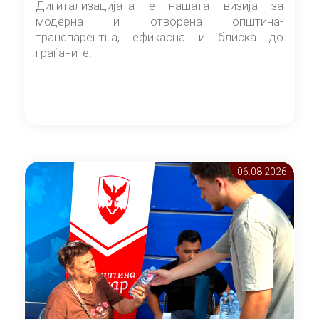
Дигитализацијата е нашата визија за
модерна и отворена општина-
транспарентна, ефикасна и блиска до
граѓаните.
06.08 2026