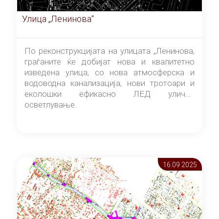
Улица „Ленинова“
По реконструкцијата на улицата „Ленинова,
граѓаните ќе добијат нова и квалитетно
изведена улица, со нова атмосферска и
водоводна канализација, нови тротоари и
еколошки ефикасно ЛЕД улично
осветлување.
16.09 2025