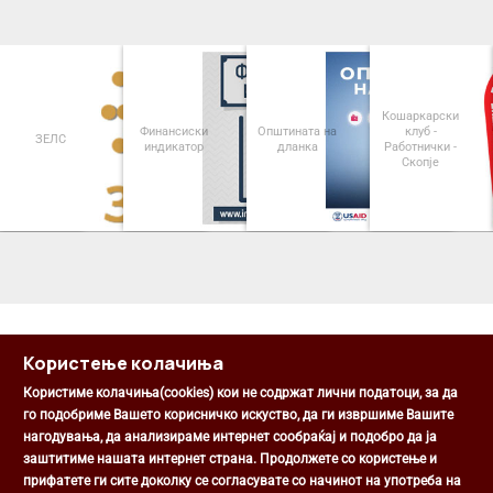
Кошаркарски
Финансиски
Општината на
клуб -
ЗЕЛС
индикатор
дланка
Работнички -
Скопје
<
>
Користење колачиња
Користиме колачиња(cookies) кои не содржат лични податоци, за да
го подобриме Вашето корисничко искуство, да ги извршиме Вашите
нагодувања, да анализираме интернет сообраќај и подобро да ја
Општина Центар
заштитиме нашата интернет страна. Продолжете со користење и
Михаил Цоков бр. 1, Скопје
прифатете ги сите доколку се согласувате со начинот на употреба на