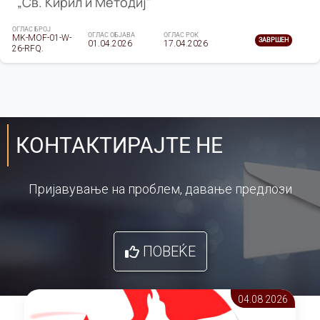
„Св. Кирил и Методиј"
ОГЛАС БРОЈ
ОГЛАС ОБЈАВА
ОГЛАС РОК
MK-MOF-01-W-
ЗАВРШЕН
01.04.2026
17.04.2026
26-RFQ.
КОНТАКТИРАЈТЕ НЕ
Пријавување на проблем, давање предлози
ПОВЕЌЕ
04.08 2026