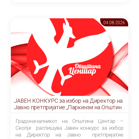
ОПШТИНА ЦЕНТАР Скопје Скопје
(„Службен гласник на Општина Центар
Скопје” број 9/2026), за времетраење од 3
04.08 2026
(три) години од денот на потпишувањето на
Договорот за закуп со најповолниот
понудувач.
ЈАВЕН КОНКУРС за избор на Директор на
Јавно претпријатие „Паркинзи на Општина
Центар“ – Скопје
Градоначалникот на Општина Центар –
Скопје распишува Јавен конкурс за избор
на Директор на Јавно претпријатие