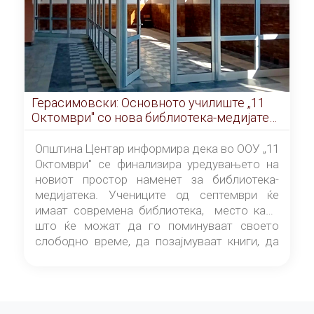
Герасимовски: Основното училиште „11
Октомври" со нова библиотека-медијатека
од септември
Општина Центар информира дека во ООУ „11
Октомври" се финализира уредувањето на
новиот простор наменет за библиотека-
медијатека. Учениците од септември ќе
имаат современа библиотека, место каде
што ќе можат да го поминуваат своето
слободно време, да позајмуваат книги, да
читаат и да разменуваат идеи.