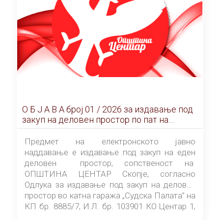
О Б Ј А В А брoj 01 / 2026 за издавање под
закуп на деловен простор по пат на
ЕЛЕКТРОНСКО ЈАВНО НАДДАВАЊЕ
Предмет на електронското јавно
наддавање е издавање под закуп на еден
деловен простор, сопственост на
ОПШТИНА ЦЕНТАР Скопје, согласно
Одлука за издавање под закуп на деловен
простор во катна гаража „Судска Палата” на
КП бр. 8885/7, И.Л. бр. 103901 КО Центар 1,
донесена од страна на Советот на