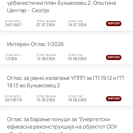
урбанистички план Буњаковец 2, Општина
Центар – Скопје
ОГЛАС БРОЈ
ОГЛАС ОБЈАВА
ОГЛАС РОК
ЗАВРШЕН
26-2160/7
07.07.2026
14.07.2026
Интерен Оглас 1/2026
ОГЛАС БРОЈ
ОГЛАС ОБЈАВА
ОГЛАС РОК
ЗАВРШЕН
1/2026
12.06.2026
25.06.2026
Оглас за јавно излагање УППП за ГП 19.12 и ГП
19.13 во Буњаковец 2
ОГЛАС БРОЈ
ОГЛАС ОБЈАВА
ОГЛАС РОК
ЗАВРШЕН
26-1057/9
12.05.2026
19.05.2026
Оглас за Барање понуди за “Енергетски
ефикасна реконструкција на објектот ООУ