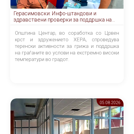
Герасимовски: Инфо-штандови и
здравствени проверки за поддршка на
граѓаните во услови на топлотен бран
Општина Центар, во соработка со Црвен
крст и здружението ХЕРА, спроведува
теренски активности за грижа и поддршка
на граѓаните во услови на екстремно високи
температури во градот.
05.08 2026