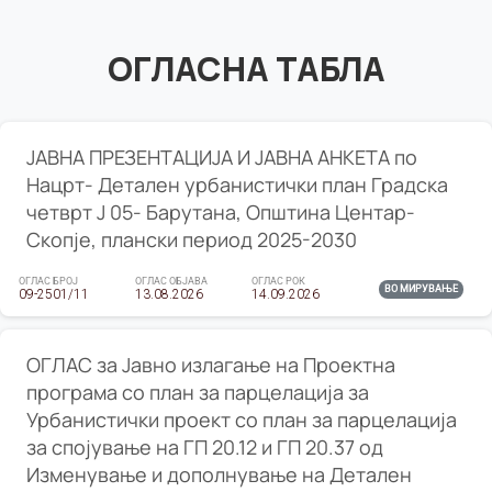
ОГЛАСНА ТАБЛА
ЈАВНА ПРЕЗЕНТАЦИЈА И ЈАВНА АНКЕТА по
Нацрт- Детален урбанистички план Градска
четврт Ј 05- Барутана, Општина Центар-
Скопје, плански период 2025-2030
ОГЛАС БРОЈ
ОГЛАС ОБЈАВА
ОГЛАС РОК
ВО МИРУВАЊЕ
09-2501/11
13.08.2026
14.09.2026
ОГЛАС за Јавно излагање на Проектна
програма со план за парцелација за
Урбанистички проект со план за парцелација
за спојување на ГП 20.12 и ГП 20.37 од
Изменување и дополнување на Детален