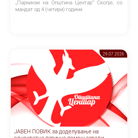
„Паркинзи на Општина Центар“ Скопје, со
мандат од 4 (четири) години.
29.07 2026
ЈАВЕН ПОВИК за доделување на
еднократна парична помош заради