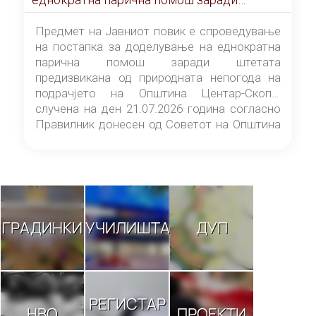
штетата предизвикана од природната
непогода на подрачјето на Општина
Предмет на Јавниот повик е спроведување
Центар-Скопје случена на ден 21.07.2026
на постапка за доделување на еднократна
година
парична помош заради штетата
предизвикана од природната непогода на
подрачјето на Општина Центар-Скопје
случена на ден 21.07.2026 година согласно
Правилник донесен од Советот на Општина
Центар-Скопје („Службен гласник на
Општина Центар-Скопје“ број 9/26).
ГРАДИНКИ
УЧИЛИШТА
ДУП
РЕГИСТАР
НВО
ПРОЕКТИ