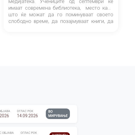
медијатека. Учениците од септември ќе
имаат современа библиотека, место каде
што ќе можат да го поминуваат своето
слободно време, да позајмуваат книги, да
читаат и да разменуваат идеи.
ОБЈАВА
ОГЛАС РОК
ВО
.2026
14.09.2026
МИРУВАЊЕ
С ОБЈАВА
ОГЛАС РОК