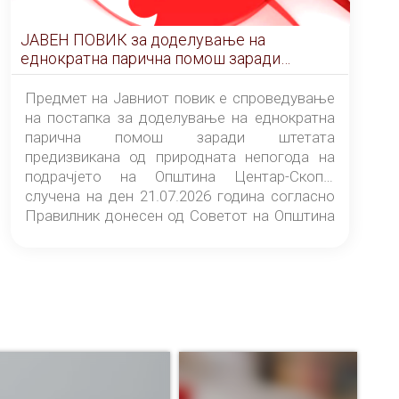
ЈАВЕН ПОВИК за доделување на
еднократна парична помош заради
штетата предизвикана од природната
непогода на подрачјето на Општина
Предмет на Јавниот повик е спроведување
Центар-Скопје случена на ден 21.07.2026
на постапка за доделување на еднократна
година
парична помош заради штетата
предизвикана од природната непогода на
подрачјето на Општина Центар-Скопје
случена на ден 21.07.2026 година согласно
Правилник донесен од Советот на Општина
Центар-Скопје („Службен гласник на
Општина Центар-Скопје“ број 9/26).