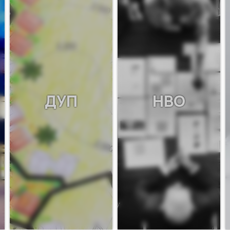
ДУП
НВО