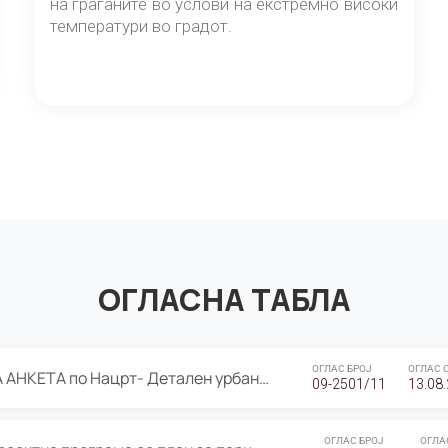
на граѓаните во услови на екстремно високи
температури во градот.
ОГЛАСНА ТАБЛА
ОГЛАС БРОЈ
ОГЛАС 
ЈАВНА ПРЕЗЕНТАЦИЈА И ЈАВНА АНКЕТА по Нацрт- Детален урбанистички план Градска четврт Ј 05- Барутана, Општина Центар- Скопје, плански период 2025-2030
09-2501/11
13.08
ОГЛАС БРОЈ
ОГЛА