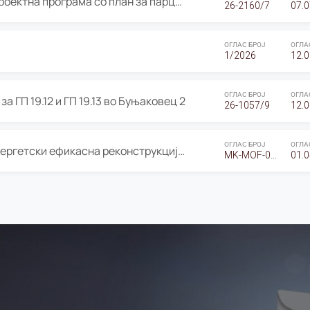
ОГЛАС за Јавно излагање на Проектна програма со план за парцелација за Урбанистички проект со план за парцелација за спојување на ГП 20.12 и ГП 20.37 од Изменување и дополнување на Детален урбанистички план Буњаковец 2, Општина Центар – Скопје
26-2160/7
07.0
ОГЛАС БРОЈ
ОГЛА
1/2026
12.0
ОГЛАС БРОЈ
ОГЛА
а ГП 19.12 и ГП 19.13 во Буњаковец 2
26-1057/9
12.0
ОГЛАС БРОЈ
ОГЛА
Оглас за Барање понуди за “Енергетски ефикасна реконструкција на објектот ООУ „Св. Кирил и Методиј"
MK-MOF-01-W-26-RFQ.
01.0