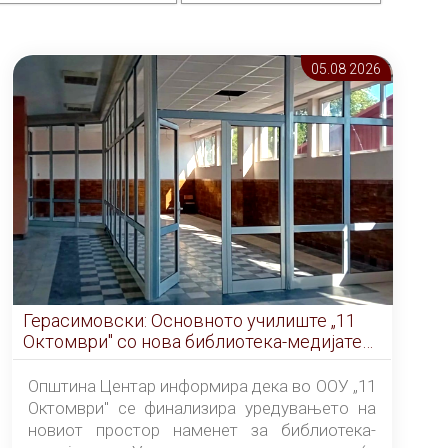
05.08 2026
Герасимовски: Основното училиште „11
Октомври" со нова библиотека-медијатека
од септември
Општина Центар информира дека во ООУ „11
Октомври" се финализира уредувањето на
новиот простор наменет за библиотека-