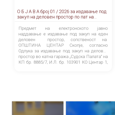
О Б Ј А В А брoj 01 / 2026 за издавање под
закуп на деловен простор по пат на
ЕЛЕКТРОНСКО ЈАВНО НАДДАВАЊЕ
Предмет на електронското јавно
наддавање е издавање под закуп на еден
деловен простор, сопственост на
ОПШТИНА ЦЕНТАР Скопје, согласно
Одлука за издавање под закуп на деловен
простор во катна гаража „Судска Палата” на
КП бр. 8885/7, И.Л. бр. 103901 КО Центар 1,
донесена од страна на Советот на
ОПШТИНА ЦЕНТАР Скопје Скопје
(„Службен гласник на Општина Центар
Скопје” број 9/2026), за времетраење од 3
(три) години од денот на потпишувањето на
Договорот за закуп со најповолниот
понудувач.