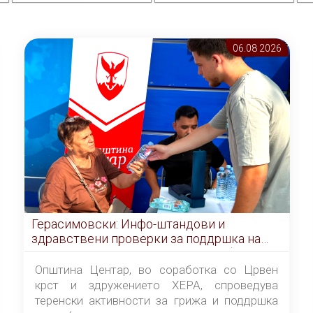
06.08 2026
Герасимовски: Инфо-штандови и
здравствени проверки за поддршка на
граѓаните во услови на топлотен бран
Општина Центар, во соработка со Црвен
крст и здружението ХЕРА, спроведува
теренски активности за грижа и поддршка