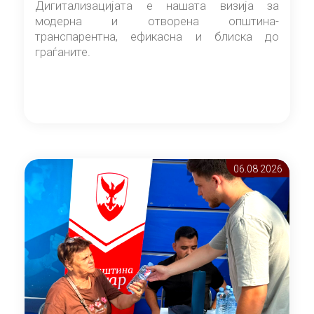
Дигитализацијата е нашата визија за
модерна и отворена општина-
транспарентна, ефикасна и блиска до
граѓаните.
06.08 2026