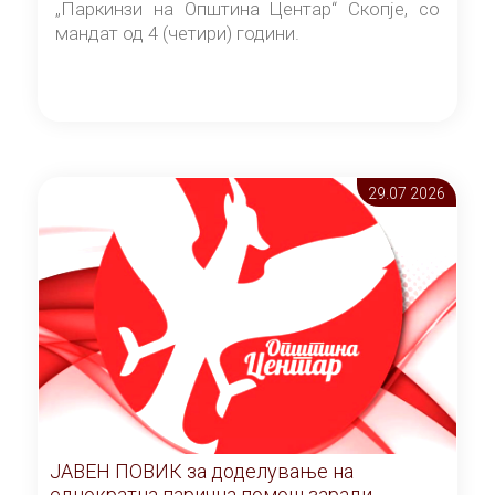
„Паркинзи на Општина Центар“ Скопје, со
мандат од 4 (четири) години.
29.07 2026
ЈАВЕН ПОВИК за доделување на
еднократна парична помош заради