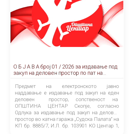
О Б Ј А В А брoj 01 / 2026 за издавање под
закуп на деловен простор по пат на
ЕЛЕКТРОНСКО ЈАВНО НАДДАВАЊЕ
Предмет на електронското јавно
наддавање е издавање под закуп на еден
деловен простор, сопственост на
ОПШТИНА ЦЕНТАР Скопје, согласно
Одлука за издавање под закуп на деловен
простор во катна гаража „Судска Палата” на
КП бр. 8885/7, И.Л. бр. 103901 КО Центар 1,
донесена од страна на Советот на