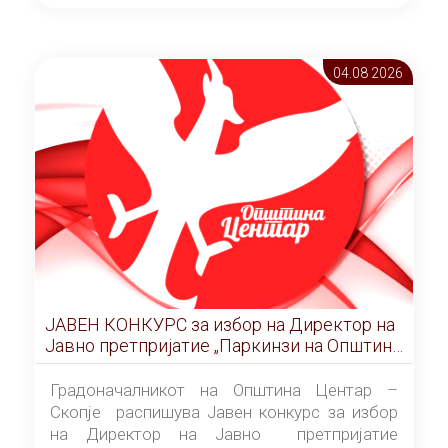
ОПШТИНА ЦЕНТАР Скопје Скопје
(„Службен гласник на Општина Центар
Скопје” број 9/2026), за времетраење од 3
04.08 2026
(три) години од денот на потпишувањето на
Договорот за закуп со најповолниот
понудувач.
ЈАВЕН КОНКУРС за избор на Директор на
Јавно претпријатие „Паркинзи на Општина
Центар“ – Скопје
Градоначалникот на Општина Центар –
Скопје распишува Јавен конкурс за избор
на Директор на Јавно претпријатие