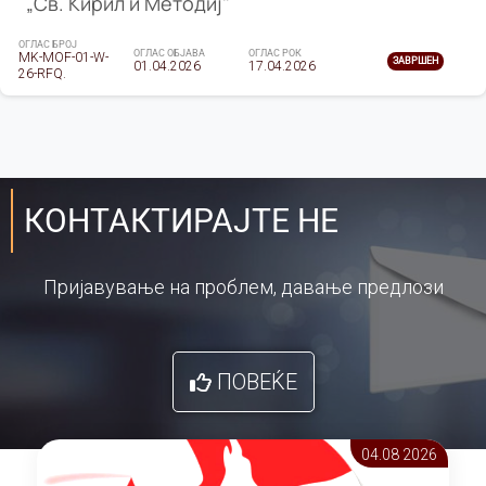
„Св. Кирил и Методиј"
ОГЛАС БРОЈ
ОГЛАС ОБЈАВА
ОГЛАС РОК
MK-MOF-01-W-
ЗАВРШЕН
01.04.2026
17.04.2026
26-RFQ.
КОНТАКТИРАЈТЕ НЕ
Пријавување на проблем, давање предлози
ПОВЕЌЕ
04.08 2026