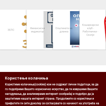
Кошаркарски
Финансиски
Општината на
клуб -
ЗЕЛС
индикатор
дланка
Работнички -
Скопје
<
>
Користење колачиња
Користиме колачиња(cookies) кои не содржат лични податоци, за да
го подобриме Вашето корисничко искуство, да ги извршиме Вашите
нагодувања, да анализираме интернет сообраќај и подобро да ја
Општина Центар
заштитиме нашата интернет страна. Продолжете со користење и
Михаил Цоков бр. 1, Скопје
прифатете ги сите доколку се согласувате со начинот на употреба на