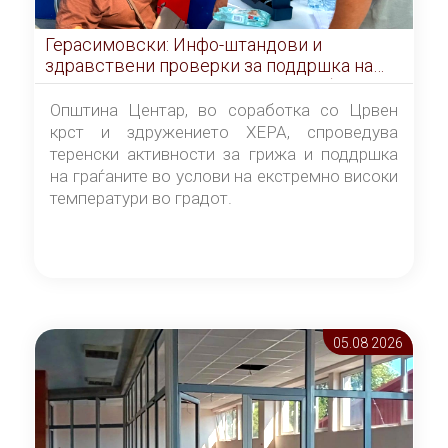
Герасимовски: Инфо-штандови и
здравствени проверки за поддршка на
граѓаните во услови на топлотен бран
Општина Центар, во соработка со Црвен
крст и здружението ХЕРА, спроведува
теренски активности за грижа и поддршка
на граѓаните во услови на екстремно високи
температури во градот.
05.08 2026