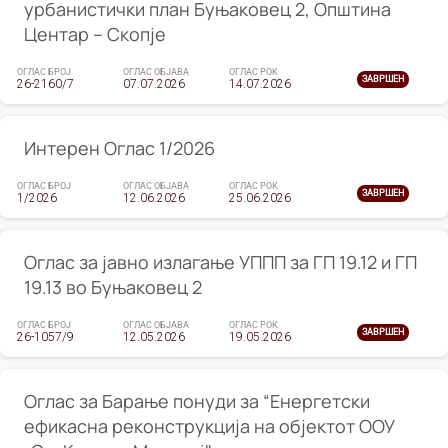
урбанистички план Буњаковец 2, Општина
Центар – Скопје
ОГЛАС БРОЈ
ОГЛАС ОБЈАВА
ОГЛАС РОК
ЗАВРШЕН
26-2160/7
07.07.2026
14.07.2026
Интерен Оглас 1/2026
ОГЛАС БРОЈ
ОГЛАС ОБЈАВА
ОГЛАС РОК
ЗАВРШЕН
1/2026
12.06.2026
25.06.2026
Оглас за јавно излагање УППП за ГП 19.12 и ГП
19.13 во Буњаковец 2
ОГЛАС БРОЈ
ОГЛАС ОБЈАВА
ОГЛАС РОК
ЗАВРШЕН
26-1057/9
12.05.2026
19.05.2026
Оглас за Барање понуди за “Енергетски
ефикасна реконструкција на објектот ООУ