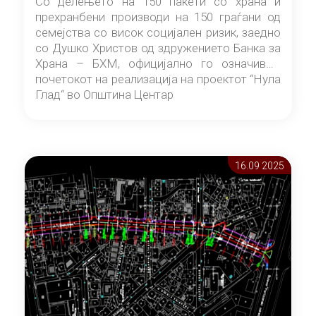
Со делењето на 150 пакети со храна и
прехранбени производи на 150 граѓани од
семејства со висок социјален ризик, заедно
со Душко Христов од здружението Банка за
Храна – БХМ, официјално го означивме
почетокот на реализација на проектот “Нула
Глад“ во Општина Центар
16.09 2025