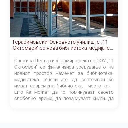
Герасимовски: Основното училиште „11
Октомври" со нова библиотека-медијатека
од септември
Општина Центар информира дека во ООУ „11
Октомври" се финализира уредувањето на
новиот простор наменет за библиотека-
медијатека. Учениците од септември ќе
имаат современа библиотека, место каде
што ќе можат да го поминуваат своето
слободно време, да позајмуваат книги, да
читаат и да разменуваат идеи.