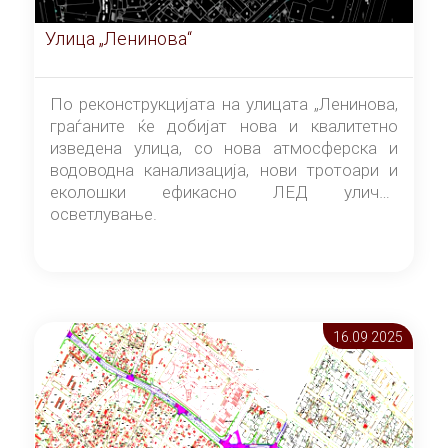
Улица „Ленинова“
По реконструкцијата на улицата „Ленинова,
граѓаните ќе добијат нова и квалитетно
изведена улица, со нова атмосферска и
водоводна канализација, нови тротоари и
еколошки ефикасно ЛЕД улично
осветлување.
16.09 2025