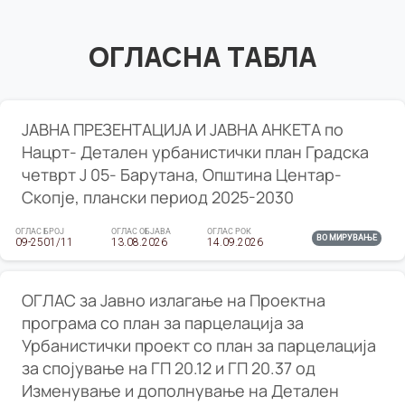
ОГЛАСНА ТАБЛА
ЈАВНА ПРЕЗЕНТАЦИЈА И ЈАВНА АНКЕТА по
Нацрт- Детален урбанистички план Градска
четврт Ј 05- Барутана, Општина Центар-
Скопје, плански период 2025-2030
ОГЛАС БРОЈ
ОГЛАС ОБЈАВА
ОГЛАС РОК
ВО МИРУВАЊЕ
09-2501/11
13.08.2026
14.09.2026
ОГЛАС за Јавно излагање на Проектна
програма со план за парцелација за
Урбанистички проект со план за парцелација
за спојување на ГП 20.12 и ГП 20.37 од
Изменување и дополнување на Детален