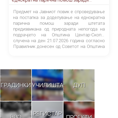
штетата предизвикана од природната
непогода на подрачјето на Општина
Предмет на Јавниот повик е спроведување
Центар-Скопје случена на ден 21.07.2026
на постапка за доделување на еднократна
година
парична помош заради штетата
предизвикана од природната непогода на
подрачјето на Општина Центар-Скопје
случена на ден 21.07.2026 година согласно
Правилник донесен од Советот на Општина
Центар-Скопје („Службен гласник на
Општина Центар-Скопје“ број 9/26).
ГРАДИНКИ
УЧИЛИШТА
ДУП
РЕГИСТАР
НВО
ПРОЕКТИ