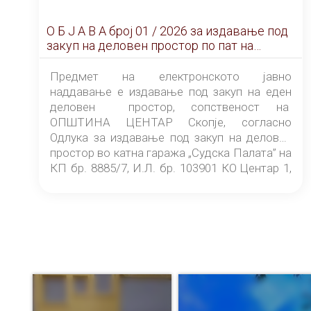
О Б Ј А В А брoj 01 / 2026 за издавање под
закуп на деловен простор по пат на
ЕЛЕКТРОНСКО ЈАВНО НАДДАВАЊЕ
Предмет на електронското јавно
наддавање е издавање под закуп на еден
деловен простор, сопственост на
ОПШТИНА ЦЕНТАР Скопје, согласно
Одлука за издавање под закуп на деловен
простор во катна гаража „Судска Палата” на
КП бр. 8885/7, И.Л. бр. 103901 КО Центар 1,
донесена од страна на Советот на
ОПШТИНА ЦЕНТАР Скопје Скопје
(„Службен гласник на Општина Центар
Скопје” број 9/2026), за времетраење од 3
(три) години од денот на потпишувањето на
Договорот за закуп со најповолниот
понудувач.