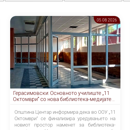
05.08 2026
Герасимовски: Основното училиште „11
Октомври" со нова библиотека-медијатека
од септември
Општина Центар информира дека во ООУ „11
Октомври" се финализира уредувањето на
новиот простор наменет за библиотека-