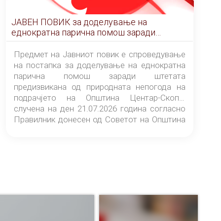
ЈАВЕН ПОВИК за доделување на
еднократна парична помош заради
штетата предизвикана од природната
непогода на подрачјето на Општина
Предмет на Јавниот повик е спроведување
Центар-Скопје случена на ден 21.07.2026
на постапка за доделување на еднократна
година
парична помош заради штетата
предизвикана од природната непогода на
подрачјето на Општина Центар-Скопје
случена на ден 21.07.2026 година согласно
Правилник донесен од Советот на Општина
Центар-Скопје („Службен гласник на
Општина Центар-Скопје“ број 9/26).