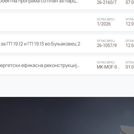
ОГЛАС за Јавно излагање на Проектна програма со план за парцелација за Урбанистички проект со план за парцелација за спојување на ГП 20.12 и ГП 20.37 од Изменување и дополнување на Детален урбанистички план Буњаковец 2, Општина Центар – Скопје
26-2160/7
07.0
ОГЛАС БРОЈ
ОГЛА
1/2026
12.0
ОГЛАС БРОЈ
ОГЛА
а ГП 19.12 и ГП 19.13 во Буњаковец 2
26-1057/9
12.0
ОГЛАС БРОЈ
ОГЛА
Оглас за Барање понуди за “Енергетски ефикасна реконструкција на објектот ООУ „Св. Кирил и Методиј"
MK-MOF-01-W-26-RFQ.
01.0