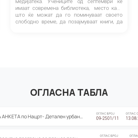
медијатека. Учениците од септември ќе
имаат современа библиотека, место каде
што ќе можат да го поминуваат своето
слободно време, да позајмуваат книги, да
читаат и да разменуваат идеи.
ОГЛАСНА ТАБЛА
ОГЛАС БРОЈ
ОГЛАС 
ЈАВНА ПРЕЗЕНТАЦИЈА И ЈАВНА АНКЕТА по Нацрт- Детален урбанистички план Градска четврт Ј 05- Барутана, Општина Центар- Скопје, плански период 2025-2030
09-2501/11
13.08
ОГЛАС БРОЈ
ОГЛА