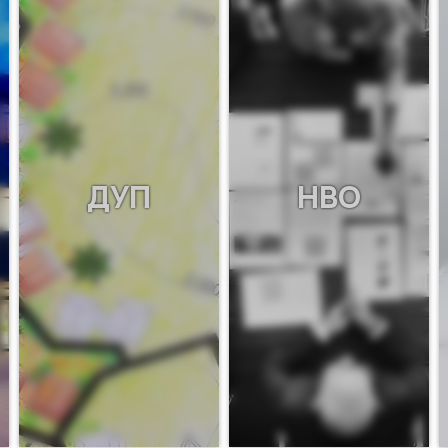
ДУП
НВО