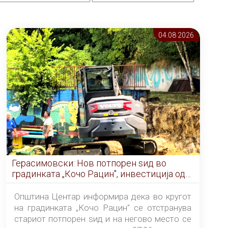
04.08 2026
Герасимовски: Нов потпорен ѕид во
градинката „Кочо Рацин", инвестиција од
5,99 милиони денари
Општина Центар информира дека во кругот
на градинката „Кочо Рацин" се отстранува
стариот потпорен ѕид и на негово место се