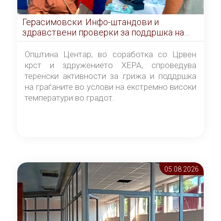
Герасимовски: Инфо-штандови и
здравствени проверки за поддршка на
граѓаните во услови на топлотен бран
Општина Центар, во соработка со Црвен
крст и здружението ХЕРА, спроведува
теренски активности за грижа и поддршка
на граѓаните во услови на екстремно високи
температури во градот.
05.08 2026