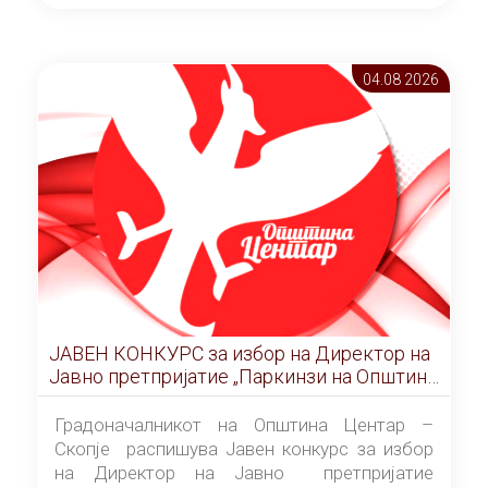
ОПШТИНА ЦЕНТАР Скопје Скопје
(„Службен гласник на Општина Центар
Скопје” број 9/2026), за времетраење од 3
04.08 2026
(три) години од денот на потпишувањето на
Договорот за закуп со најповолниот
понудувач.
ЈАВЕН КОНКУРС за избор на Директор на
Јавно претпријатие „Паркинзи на Општина
Центар“ – Скопје
Градоначалникот на Општина Центар –
Скопје распишува Јавен конкурс за избор
на Директор на Јавно претпријатие