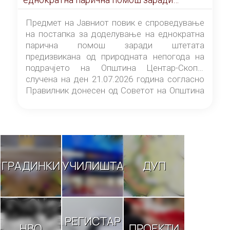
штетата предизвикана од природната
непогода на подрачјето на Општина
Предмет на Јавниот повик е спроведување
Центар-Скопје случена на ден 21.07.2026
на постапка за доделување на еднократна
година
парична помош заради штетата
предизвикана од природната непогода на
подрачјето на Општина Центар-Скопје
случена на ден 21.07.2026 година согласно
Правилник донесен од Советот на Општина
Центар-Скопје („Службен гласник на
Општина Центар-Скопје“ број 9/26).
ГРАДИНКИ
УЧИЛИШТА
ДУП
РЕГИСТАР
НВО
ПРОЕКТИ