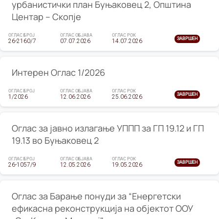
урбанистички план Буњаковец 2, Општина
Центар – Скопје
ОГЛАС БРОЈ
ОГЛАС ОБЈАВА
ОГЛАС РОК
ЗАВРШЕН
26-2160/7
07.07.2026
14.07.2026
Интерен Оглас 1/2026
ОГЛАС БРОЈ
ОГЛАС ОБЈАВА
ОГЛАС РОК
ЗАВРШЕН
1/2026
12.06.2026
25.06.2026
Оглас за јавно излагање УППП за ГП 19.12 и ГП
19.13 во Буњаковец 2
ОГЛАС БРОЈ
ОГЛАС ОБЈАВА
ОГЛАС РОК
ЗАВРШЕН
26-1057/9
12.05.2026
19.05.2026
Оглас за Барање понуди за “Енергетски
ефикасна реконструкција на објектот ООУ