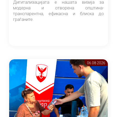
Дигитализацијата е нашата визија за
модерна и отворена општина-
транспарентна, ефикасна и блиска до
граѓаните.
06.08 2026