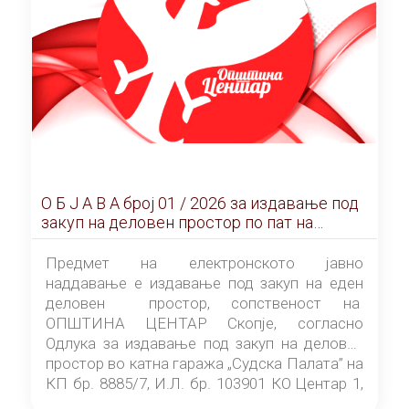
О Б Ј А В А брoj 01 / 2026 за издавање под
закуп на деловен простор по пат на
ЕЛЕКТРОНСКО ЈАВНО НАДДАВАЊЕ
Предмет на електронското јавно
наддавање е издавање под закуп на еден
деловен простор, сопственост на
ОПШТИНА ЦЕНТАР Скопје, согласно
Одлука за издавање под закуп на деловен
простор во катна гаража „Судска Палата” на
КП бр. 8885/7, И.Л. бр. 103901 КО Центар 1,
донесена од страна на Советот на