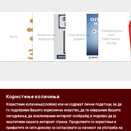
Кошаркарски
Финансиски
Општината на
клуб -
ЗЕЛС
индикатор
дланка
Работнички -
Скопје
<
>
Користење колачиња
Користиме колачиња(cookies) кои не содржат лични податоци, за да
го подобриме Вашето корисничко искуство, да ги извршиме Вашите
нагодувања, да анализираме интернет сообраќај и подобро да ја
Општина Центар
заштитиме нашата интернет страна. Продолжете со користење и
Михаил Цоков бр. 1, Скопје
прифатете ги сите доколку се согласувате со начинот на употреба на