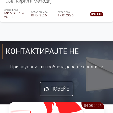
„Св. Кирил и Методиј"
ОГЛАС БРОЈ
ОГЛАС ОБЈАВА
ОГЛАС РОК
MK-MOF-01-W-
ЗАВРШЕН
01.04.2026
17.04.2026
26-RFQ.
КОНТАКТИРАЈТЕ НЕ
Пријавување на проблем, давање предлози
ПОВЕЌЕ
04.08 2026