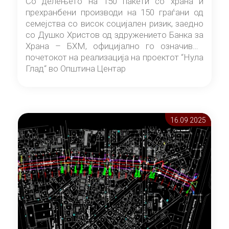
Со делењето на 150 пакети со храна и
прехранбени производи на 150 граѓани од
семејства со висок социјален ризик, заедно
со Душко Христов од здружението Банка за
Храна – БХМ, официјално го означивме
почетокот на реализација на проектот “Нула
Глад“ во Општина Центар
16.09 2025