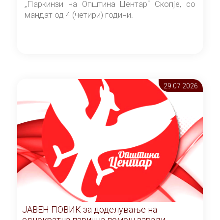
„Паркинзи на Општина Центар“ Скопје, со
мандат од 4 (четири) години.
29.07 2026
ЈАВЕН ПОВИК за доделување на
еднократна парична помош заради