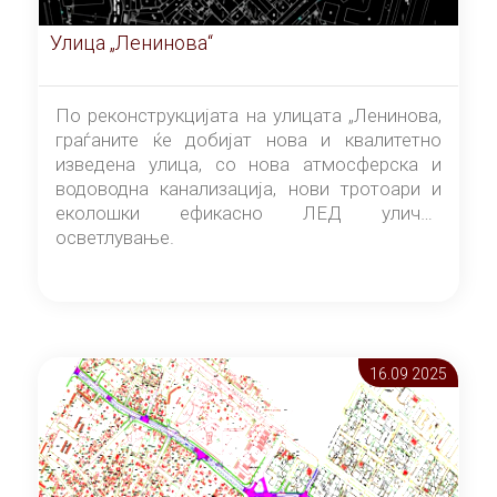
Улица „Ленинова“
По реконструкцијата на улицата „Ленинова,
граѓаните ќе добијат нова и квалитетно
изведена улица, со нова атмосферска и
водоводна канализација, нови тротоари и
еколошки ефикасно ЛЕД улично
осветлување.
16.09 2025