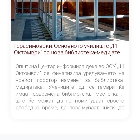
Герасимовски: Основното училиште „11
Октомври" со нова библиотека-медијатека
од септември
Општина Центар информира дека во ООУ „11
Октомври" се финализира уредувањето на
новиот простор наменет за библиотека-
медијатека. Учениците од септември ќе
имаат современа библиотека, место каде
што ќе можат да го поминуваат своето
слободно време, да позајмуваат книги, да
читаат и да разменуваат идеи.