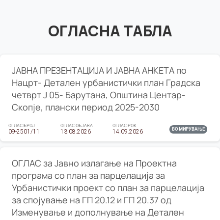
ОГЛАСНА ТАБЛА
ЈАВНА ПРЕЗЕНТАЦИЈА И ЈАВНА АНКЕТА по
Нацрт- Детален урбанистички план Градска
четврт Ј 05- Барутана, Општина Центар-
Скопје, плански период 2025-2030
ОГЛАС БРОЈ
ОГЛАС ОБЈАВА
ОГЛАС РОК
ВО МИРУВАЊЕ
09-2501/11
13.08.2026
14.09.2026
ОГЛАС за Јавно излагање на Проектна
програма со план за парцелација за
Урбанистички проект со план за парцелација
за спојување на ГП 20.12 и ГП 20.37 од
Изменување и дополнување на Детален