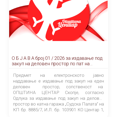
О Б Ј А В А брoj 01 / 2026 за издавање под
закуп на деловен простор по пат на
ЕЛЕКТРОНСКО ЈАВНО НАДДАВАЊЕ
Предмет на електронското јавно
наддавање е издавање под закуп на еден
деловен простор, сопственост на
ОПШТИНА ЦЕНТАР Скопје, согласно
Одлука за издавање под закуп на деловен
простор во катна гаража „Судска Палата” на
КП бр. 8885/7, И.Л. бр. 103901 КО Центар 1,
донесена од страна на Советот на