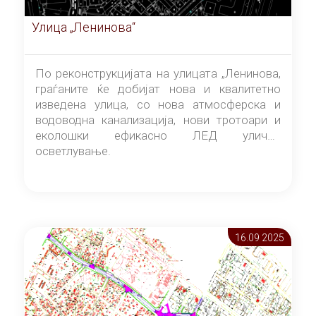
Улица „Ленинова“
По реконструкцијата на улицата „Ленинова,
граѓаните ќе добијат нова и квалитетно
изведена улица, со нова атмосферска и
водоводна канализација, нови тротоари и
еколошки ефикасно ЛЕД улично
осветлување.
16.09 2025