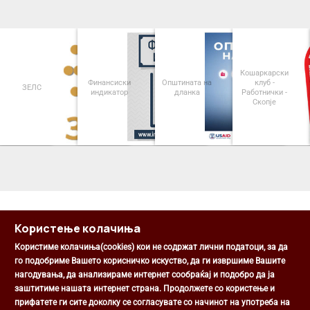
Кошаркарски
Финансиски
Општината на
клуб -
ЗЕЛС
индикатор
дланка
Работнички -
Скопје
<
>
Користење колачиња
Користиме колачиња(cookies) кои не содржат лични податоци, за да
го подобриме Вашето корисничко искуство, да ги извршиме Вашите
нагодувања, да анализираме интернет сообраќај и подобро да ја
Општина Центар
заштитиме нашата интернет страна. Продолжете со користење и
Михаил Цоков бр. 1, Скопје
прифатете ги сите доколку се согласувате со начинот на употреба на