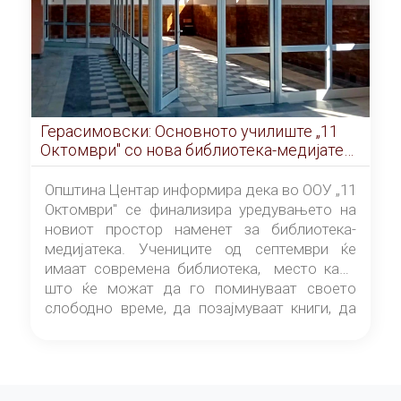
Герасимовски: Основното училиште „11
Октомври" со нова библиотека-медијатека
од септември
Општина Центар информира дека во ООУ „11
Октомври" се финализира уредувањето на
новиот простор наменет за библиотека-
медијатека. Учениците од септември ќе
имаат современа библиотека, место каде
што ќе можат да го поминуваат своето
слободно време, да позајмуваат книги, да
читаат и да разменуваат идеи.