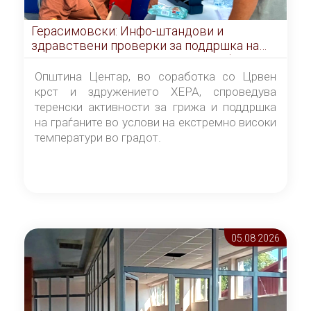
Герасимовски: Инфо-штандови и
здравствени проверки за поддршка на
граѓаните во услови на топлотен бран
Општина Центар, во соработка со Црвен
крст и здружението ХЕРА, спроведува
теренски активности за грижа и поддршка
на граѓаните во услови на екстремно високи
температури во градот.
05.08 2026