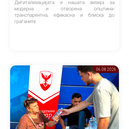
Дигитализацијата е нашата визија за
модерна и отворена општина-
транспарентна, ефикасна и блиска до
граѓаните.
06.08 2026