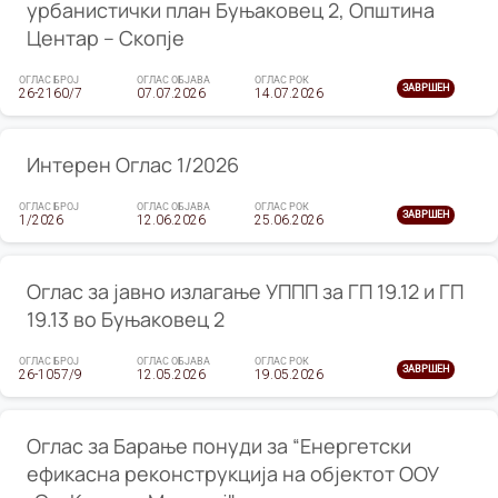
урбанистички план Буњаковец 2, Општина
Центар – Скопје
ОГЛАС БРОЈ
ОГЛАС ОБЈАВА
ОГЛАС РОК
ЗАВРШЕН
26-2160/7
07.07.2026
14.07.2026
Интерен Оглас 1/2026
ОГЛАС БРОЈ
ОГЛАС ОБЈАВА
ОГЛАС РОК
ЗАВРШЕН
1/2026
12.06.2026
25.06.2026
Оглас за јавно излагање УППП за ГП 19.12 и ГП
19.13 во Буњаковец 2
ОГЛАС БРОЈ
ОГЛАС ОБЈАВА
ОГЛАС РОК
ЗАВРШЕН
26-1057/9
12.05.2026
19.05.2026
Оглас за Барање понуди за “Енергетски
ефикасна реконструкција на објектот ООУ