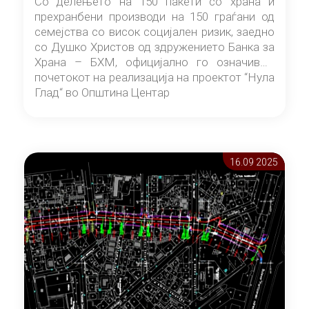
Со делењето на 150 пакети со храна и
прехранбени производи на 150 граѓани од
семејства со висок социјален ризик, заедно
со Душко Христов од здружението Банка за
Храна – БХМ, официјално го означивме
почетокот на реализација на проектот “Нула
Глад“ во Општина Центар
16.09 2025