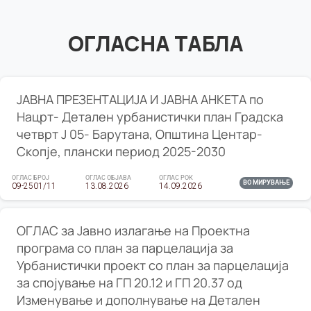
ОГЛАСНА ТАБЛА
ЈАВНА ПРЕЗЕНТАЦИЈА И ЈАВНА АНКЕТА по
Нацрт- Детален урбанистички план Градска
четврт Ј 05- Барутана, Општина Центар-
Скопје, плански период 2025-2030
ОГЛАС БРОЈ
ОГЛАС ОБЈАВА
ОГЛАС РОК
ВО МИРУВАЊЕ
09-2501/11
13.08.2026
14.09.2026
ОГЛАС за Јавно излагање на Проектна
програма со план за парцелација за
Урбанистички проект со план за парцелација
за спојување на ГП 20.12 и ГП 20.37 од
Изменување и дополнување на Детален