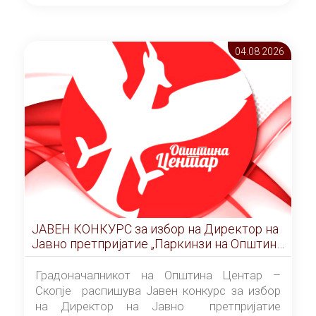
ОПШТИНА ЦЕНТАР Скопје Скопје
(„Службен гласник на Општина Центар
Скопје” број 9/2026), за времетраење од 3
04.08 2026
(три) години од денот на потпишувањето на
Договорот за закуп со најповолниот
понудувач.
ЈАВЕН КОНКУРС за избор на Директор на
Јавно претпријатие „Паркинзи на Општина
Центар“ – Скопје
Градоначалникот на Општина Центар –
Скопје распишува Јавен конкурс за избор
на Директор на Јавно претпријатие