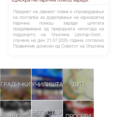
штетата предизвикана од природната
непогода на подрачјето на Општина
Предмет на Јавниот повик е спроведување
Центар-Скопје случена на ден 21.07.2026
на постапка за доделување на еднократна
година
парична помош заради штетата
предизвикана од природната непогода на
подрачјето на Општина Центар-Скопје
случена на ден 21.07.2026 година согласно
Правилник донесен од Советот на Општина
Центар-Скопје („Службен гласник на
Општина Центар-Скопје“ број 9/26).
ГРАДИНКИ
УЧИЛИШТА
ДУП
РЕГИСТАР
НВО
ПРОЕКТИ