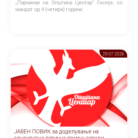
„Паркинзи на Општина Центар“ Скопје, со
мандат од 4 (четири) години.
29.07 2026
ЈАВЕН ПОВИК за доделување на
еднократна парична помош заради