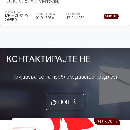
„Св. Кирил и Методиј"
ОГЛАС БРОЈ
ОГЛАС ОБЈАВА
ОГЛАС РОК
MK-MOF-01-W-
ЗАВРШЕН
01.04.2026
17.04.2026
26-RFQ.
КОНТАКТИРАЈТЕ НЕ
Пријавување на проблем, давање предлози
ПОВЕЌЕ
04.08 2026