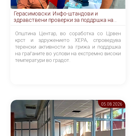
Герасимовски: Инфо-штандови и
здравствени проверки за поддршка на
граѓаните во услови на топлотен бран
Општина Центар, во соработка со Црвен
крст и здружението ХЕРА, спроведува
теренски активности за грижа и поддршка
на граѓаните во услови на екстремно високи
температури во градот.
05.08 2026