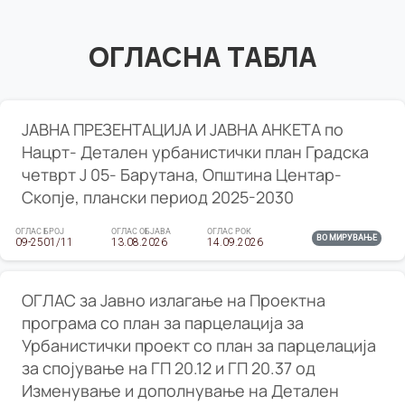
ОГЛАСНА ТАБЛА
ЈАВНА ПРЕЗЕНТАЦИЈА И ЈАВНА АНКЕТА по
Нацрт- Детален урбанистички план Градска
четврт Ј 05- Барутана, Општина Центар-
Скопје, плански период 2025-2030
ОГЛАС БРОЈ
ОГЛАС ОБЈАВА
ОГЛАС РОК
ВО МИРУВАЊЕ
09-2501/11
13.08.2026
14.09.2026
ОГЛАС за Јавно излагање на Проектна
програма со план за парцелација за
Урбанистички проект со план за парцелација
за спојување на ГП 20.12 и ГП 20.37 од
Изменување и дополнување на Детален