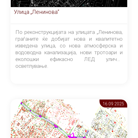
Улица „Ленинова“
По реконструкцијата на улицата „Ленинова,
граѓаните ќе добијат нова и квалитетно
изведена улица, со нова атмосферска и
водоводна канализација, нови тротоари и
еколошки ефикасно ЛЕД улично
осветлување.
16.09 2025