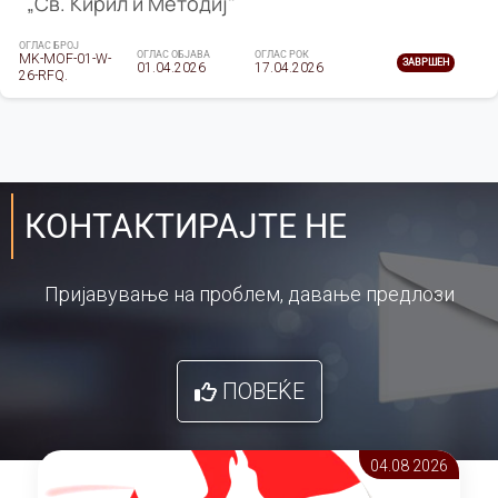
„Св. Кирил и Методиј"
ОГЛАС БРОЈ
ОГЛАС ОБЈАВА
ОГЛАС РОК
MK-MOF-01-W-
ЗАВРШЕН
01.04.2026
17.04.2026
26-RFQ.
КОНТАКТИРАЈТЕ НЕ
Пријавување на проблем, давање предлози
ПОВЕЌЕ
04.08 2026