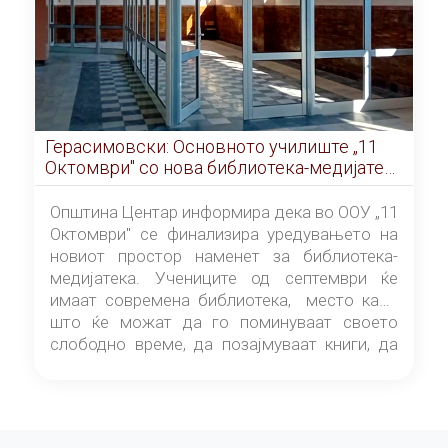
Герасимовски: Основното училиште „11
Октомври" со нова библиотека-медијатека
од септември
Општина Центар информира дека во ООУ „11
Октомври" се финализира уредувањето на
новиот простор наменет за библиотека-
медијатека. Учениците од септември ќе
имаат современа библиотека, место каде
што ќе можат да го поминуваат своето
слободно време, да позајмуваат книги, да
читаат и да разменуваат идеи.