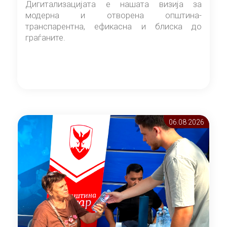
Дигитализацијата е нашата визија за
модерна и отворена општина-
транспарентна, ефикасна и блиска до
граѓаните.
06.08 2026