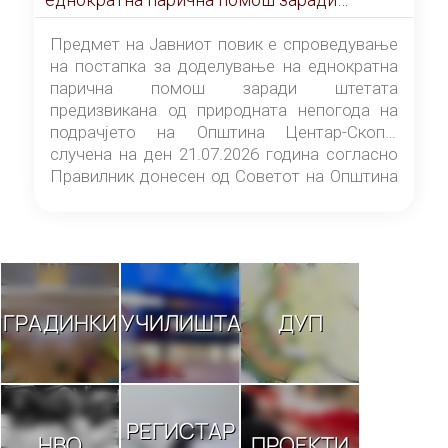
штетата предизвикана од природната
непогода на подрачјето на Општина
Предмет на Јавниот повик е спроведување
Центар-Скопје случена на ден 21.07.2026
на постапка за доделување на еднократна
година
парична помош заради штетата
предизвикана од природната непогода на
подрачјето на Општина Центар-Скопје
случена на ден 21.07.2026 година согласно
Правилник донесен од Советот на Општина
Центар-Скопје („Службен гласник на
Општина Центар-Скопје“ број 9/26).
ГРАДИНКИ
УЧИЛИШТА
ДУП
РЕГИСТАР
НВО
ПРОЕКТИ