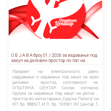
О Б Ј А В А брoj 01 / 2026 за издавање под
закуп на деловен простор по пат на
ЕЛЕКТРОНСКО ЈАВНО НАДДАВАЊЕ
Предмет на електронското јавно
наддавање е издавање под закуп на еден
деловен простор, сопственост на
ОПШТИНА ЦЕНТАР Скопје, согласно
Одлука за издавање под закуп на деловен
простор во катна гаража „Судска Палата” на
КП бр. 8885/7, И.Л. бр. 103901 КО Центар 1,
донесена од страна на Советот на