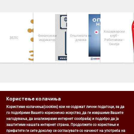
Кошаркарски
Финансиски
Општината на
клуб -
ЗЕЛС
индикатор
дланка
Работнички -
Скопје
<
>
Користење колачиња
Користиме колачиња(cookies) кои не содржат лични податоци, за да
го подобриме Вашето корисничко искуство, да ги извршиме Вашите
нагодувања, да анализираме интернет сообраќај и подобро да ја
Општина Центар
заштитиме нашата интернет страна. Продолжете со користење и
Михаил Цоков бр. 1, Скопје
прифатете ги сите доколку се согласувате со начинот на употреба на