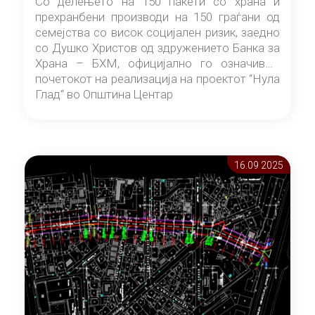
Со делењето на 150 пакети со храна и
прехранбени производи на 150 граѓани од
семејства со висок социјален ризик, заедно
со Душко Христов од здружението Банка за
Храна – БХМ, официјално го означивме
почетокот на реализација на проектот “Нула
Глад“ во Општина Центар
16.09 2025