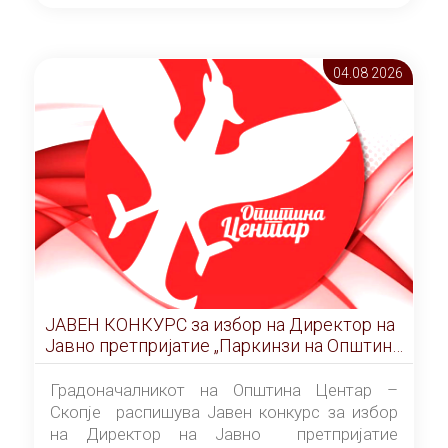
ОПШТИНА ЦЕНТАР Скопје Скопје
(„Службен гласник на Општина Центар
Скопје” број 9/2026), за времетраење од 3
04.08 2026
(три) години од денот на потпишувањето на
Договорот за закуп со најповолниот
понудувач.
ЈАВЕН КОНКУРС за избор на Директор на
Јавно претпријатие „Паркинзи на Општина
Центар“ – Скопје
Градоначалникот на Општина Центар –
Скопје распишува Јавен конкурс за избор
на Директор на Јавно претпријатие