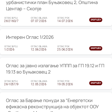
урбанистички план Буњаковец 2, Општина
Центар – Скопје
ОГЛАС БРОЈ
ОГЛАС ОБЈАВА
ОГЛАС РОК
ЗАВРШЕН
26-2160/7
07.07.2026
14.07.2026
Интерен Оглас 1/2026
ОГЛАС БРОЈ
ОГЛАС ОБЈАВА
ОГЛАС РОК
ЗАВРШЕН
1/2026
12.06.2026
25.06.2026
Оглас за јавно излагање УППП за ГП 19.12 и ГП
19.13 во Буњаковец 2
ОГЛАС БРОЈ
ОГЛАС ОБЈАВА
ОГЛАС РОК
ЗАВРШЕН
26-1057/9
12.05.2026
19.05.2026
Оглас за Барање понуди за “Енергетски
ефикасна реконструкција на објектот ООУ