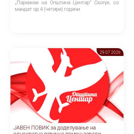
„Паркинзи на Општина Центар“ Скопје, со
мандат од 4 (четири) години.
29.07 2026
ЈАВЕН ПОВИК за доделување на
еднократна парична помош заради