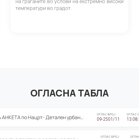
на граѓаните во услови на екстремно високи
температури во градот.
ОГЛАСНА ТАБЛА
ОГЛАС БРОЈ
ОГЛАС 
ЈАВНА ПРЕЗЕНТАЦИЈА И ЈАВНА АНКЕТА по Нацрт- Детален урбанистички план Градска четврт Ј 05- Барутана, Општина Центар- Скопје, плански период 2025-2030
09-2501/11
13.08
ОГЛАС БРОЈ
ОГЛА