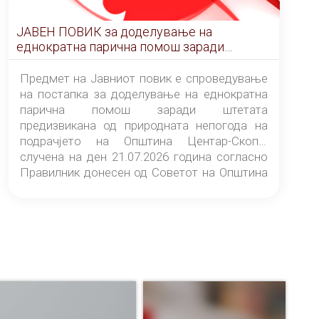
ЈАВЕН ПОВИК за доделување на
еднократна парична помош заради
штетата предизвикана од природната
непогода на подрачјето на Општина
Предмет на Јавниот повик е спроведување
Центар-Скопје случена на ден 21.07.2026
на постапка за доделување на еднократна
година
парична помош заради штетата
предизвикана од природната непогода на
подрачјето на Општина Центар-Скопје
случена на ден 21.07.2026 година согласно
Правилник донесен од Советот на Општина
Центар-Скопје („Службен гласник на
Општина Центар-Скопје“ број 9/26).