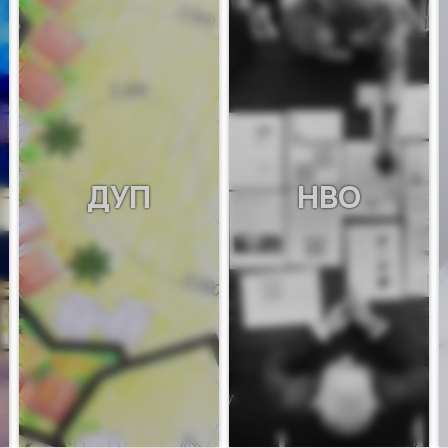
ДУП
НВО