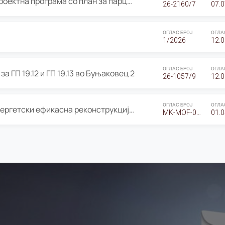
ОГЛАС за Јавно излагање на Проектна програма со план за парцелација за Урбанистички проект со план за парцелација за спојување на ГП 20.12 и ГП 20.37 од Изменување и дополнување на Детален урбанистички план Буњаковец 2, Општина Центар – Скопје
26-2160/7
07.0
ОГЛАС БРОЈ
ОГЛА
1/2026
12.0
ОГЛАС БРОЈ
ОГЛА
а ГП 19.12 и ГП 19.13 во Буњаковец 2
26-1057/9
12.0
ОГЛАС БРОЈ
ОГЛА
Оглас за Барање понуди за “Енергетски ефикасна реконструкција на објектот ООУ „Св. Кирил и Методиј"
MK-MOF-01-W-26-RFQ.
01.0