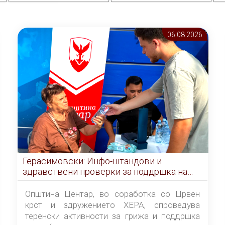
06.08 2026
Герасимовски: Инфо-штандови и
здравствени проверки за поддршка на
граѓаните во услови на топлотен бран
Општина Центар, во соработка со Црвен
крст и здружението ХЕРА, спроведува
теренски активности за грижа и поддршка