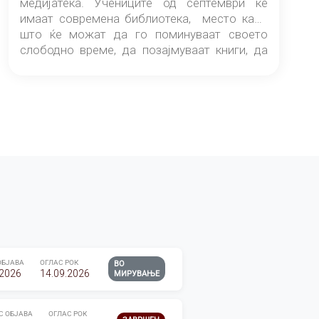
медијатека. Учениците од септември ќе
имаат современа библиотека, место каде
што ќе можат да го поминуваат своето
слободно време, да позајмуваат книги, да
читаат и да разменуваат идеи.
ОБЈАВА
ОГЛАС РОК
ВО
.2026
14.09.2026
МИРУВАЊЕ
С ОБЈАВА
ОГЛАС РОК