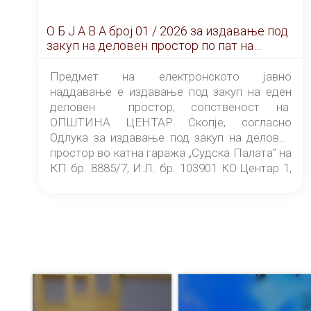
О Б Ј А В А брoj 01 / 2026 за издавање под
закуп на деловен простор по пат на
ЕЛЕКТРОНСКО ЈАВНО НАДДАВАЊЕ
Предмет на електронското јавно
наддавање е издавање под закуп на еден
деловен простор, сопственост на
ОПШТИНА ЦЕНТАР Скопје, согласно
Одлука за издавање под закуп на деловен
простор во катна гаража „Судска Палата” на
КП бр. 8885/7, И.Л. бр. 103901 КО Центар 1,
донесена од страна на Советот на
ОПШТИНА ЦЕНТАР Скопје Скопје
(„Службен гласник на Општина Центар
Скопје” број 9/2026), за времетраење од 3
(три) години од денот на потпишувањето на
Договорот за закуп со најповолниот
понудувач.