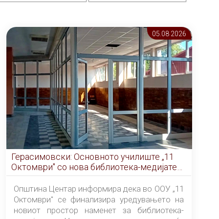
05.08 2026
Герасимовски: Основното училиште „11
Октомври" со нова библиотека-медијатека
од септември
Општина Центар информира дека во ООУ „11
Октомври" се финализира уредувањето на
новиот простор наменет за библиотека-