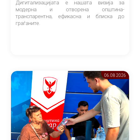
Дигитализацијата е нашата визија за
модерна и отворена општина-
транспарентна, ефикасна и блиска до
граѓаните.
06.08 2026