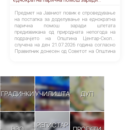
штетата предизвикана од природната
непогода на подрачјето на Општина
Предмет на Јавниот повик е спроведување
Центар-Скопје случена на ден 21.07.2026
на постапка за доделување на еднократна
година
парична помош заради штетата
предизвикана од природната непогода на
подрачјето на Општина Центар-Скопје
случена на ден 21.07.2026 година согласно
Правилник донесен од Советот на Општина
Центар-Скопје („Службен гласник на
Општина Центар-Скопје“ број 9/26).
ГРАДИНКИ
УЧИЛИШТА
ДУП
РЕГИСТАР
НВО
ПРОЕКТИ