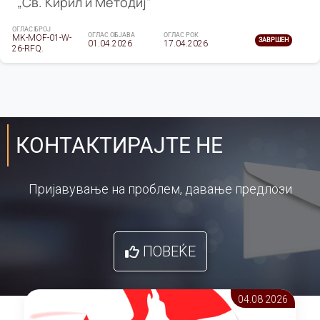
„Св. Кирил и Методиј"
ОГЛАС БРОЈ
ОГЛАС ОБЈАВА
ОГЛАС РОК
MK-MOF-01-W-
ЗАВРШЕН
01.04.2026
17.04.2026
26-RFQ.
КОНТАКТИРАЈТЕ НЕ
Пријавување на проблем, давање предлози
ПОВЕЌЕ
04.08 2026