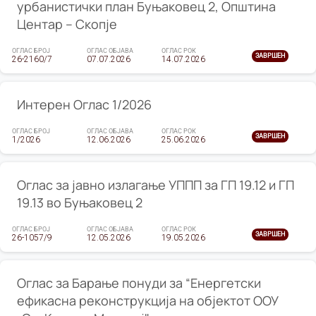
урбанистички план Буњаковец 2, Општина
Центар – Скопје
ОГЛАС БРОЈ
ОГЛАС ОБЈАВА
ОГЛАС РОК
ЗАВРШЕН
26-2160/7
07.07.2026
14.07.2026
Интерен Оглас 1/2026
ОГЛАС БРОЈ
ОГЛАС ОБЈАВА
ОГЛАС РОК
ЗАВРШЕН
1/2026
12.06.2026
25.06.2026
Оглас за јавно излагање УППП за ГП 19.12 и ГП
19.13 во Буњаковец 2
ОГЛАС БРОЈ
ОГЛАС ОБЈАВА
ОГЛАС РОК
ЗАВРШЕН
26-1057/9
12.05.2026
19.05.2026
Оглас за Барање понуди за “Енергетски
ефикасна реконструкција на објектот ООУ