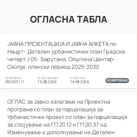
ОГЛАСНА ТАБЛА
ЈАВНА ПРЕЗЕНТАЦИЈА И ЈАВНА АНКЕТА по
Нацрт- Детален урбанистички план Градска
четврт Ј 05- Барутана, Општина Центар-
Скопје, плански период 2025-2030
ОГЛАС БРОЈ
ОГЛАС ОБЈАВА
ОГЛАС РОК
ВО МИРУВАЊЕ
09-2501/11
13.08.2026
14.09.2026
ОГЛАС за Јавно излагање на Проектна
програма со план за парцелација за
Урбанистички проект со план за парцелација
за спојување на ГП 20.12 и ГП 20.37 од
Изменување и дополнување на Детален