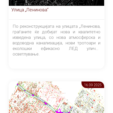
Улица „Ленинова“
По реконструкцијата на улицата „Ленинова,
граѓаните ќе добијат нова и квалитетно
изведена улица, со нова атмосферска и
водоводна канализација, нови тротоари и
еколошки ефикасно ЛЕД улично
осветлување.
16.09 2025