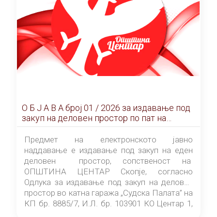
О Б Ј А В А брoj 01 / 2026 за издавање под
закуп на деловен простор по пат на
ЕЛЕКТРОНСКО ЈАВНО НАДДАВАЊЕ
Предмет на електронското јавно
наддавање е издавање под закуп на еден
деловен простор, сопственост на
ОПШТИНА ЦЕНТАР Скопје, согласно
Одлука за издавање под закуп на деловен
простор во катна гаража „Судска Палата” на
КП бр. 8885/7, И.Л. бр. 103901 КО Центар 1,
донесена од страна на Советот на