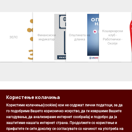
Кошаркарски
Финансиски
Општината на
клуб -
ЗЕЛС
индикатор
дланка
Работнички -
Скопје
<
>
Користење колачиња
Користиме колачиња(cookies) кои не содржат лични податоци, за да
го подобриме Вашето корисничко искуство, да ги извршиме Вашите
нагодувања, да анализираме интернет сообраќај и подобро да ја
Општина Центар
заштитиме нашата интернет страна. Продолжете со користење и
Михаил Цоков бр. 1, Скопје
прифатете ги сите доколку се согласувате со начинот на употреба на