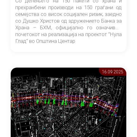
Со делењето на 150 пакети со храна и
прехранбени производи на 150 граѓани од
семејства со висок социјален ризик, заедно
со Душко Христов од здружението Банка за
Храна – БХМ, официјално го означивме
почетокот на реализација на проектот “Нула
Глад“ во Општина Центар
16.09 2025