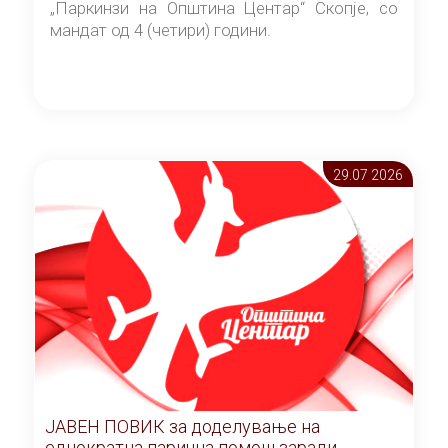
„Паркинзи на Општина Центар“ Скопје, со
мандат од 4 (четири) години.
29.07 2026
ЈАВЕН ПОВИК за доделување на
еднократна парична помош заради