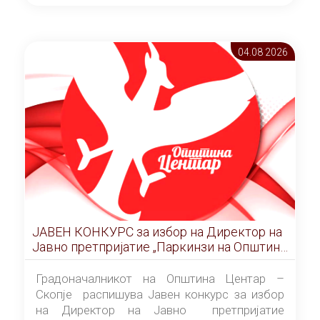
ОПШТИНА ЦЕНТАР Скопје Скопје
(„Службен гласник на Општина Центар
Скопје” број 9/2026), за времетраење од 3
04.08 2026
(три) години од денот на потпишувањето на
Договорот за закуп со најповолниот
понудувач.
ЈАВЕН КОНКУРС за избор на Директор на
Јавно претпријатие „Паркинзи на Општина
Центар“ – Скопје
Градоначалникот на Општина Центар –
Скопје распишува Јавен конкурс за избор
на Директор на Јавно претпријатие