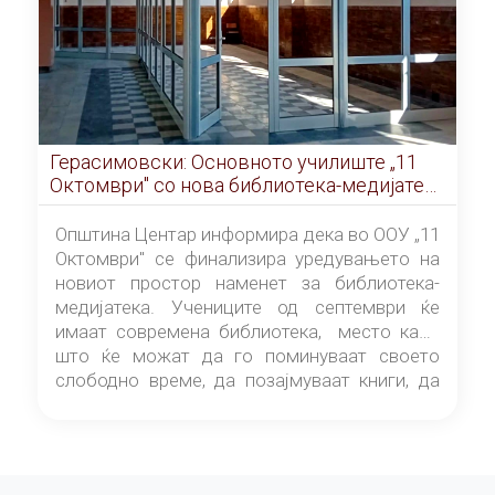
Герасимовски: Основното училиште „11
Октомври" со нова библиотека-медијатека
од септември
Општина Центар информира дека во ООУ „11
Октомври" се финализира уредувањето на
новиот простор наменет за библиотека-
медијатека. Учениците од септември ќе
имаат современа библиотека, место каде
што ќе можат да го поминуваат своето
слободно време, да позајмуваат книги, да
читаат и да разменуваат идеи.