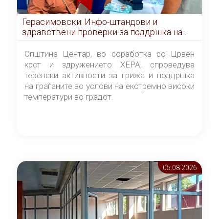
Герасимовски: Инфо-штандови и
здравствени проверки за поддршка на
граѓаните во услови на топлотен бран
Општина Центар, во соработка со Црвен
крст и здружението ХЕРА, спроведува
теренски активности за грижа и поддршка
на граѓаните во услови на екстремно високи
температури во градот.
05.08 2026