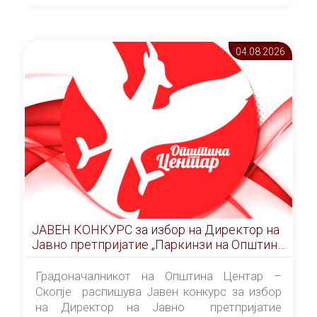
ОПШТИНА ЦЕНТАР Скопје Скопје
(„Службен гласник на Општина Центар
Скопје” број 9/2026), за времетраење од 3
04.08 2026
(три) години од денот на потпишувањето на
Договорот за закуп со најповолниот
понудувач.
ЈАВЕН КОНКУРС за избор на Директор на
Јавно претпријатие „Паркинзи на Општина
Центар“ – Скопје
Градоначалникот на Општина Центар –
Скопје распишува Јавен конкурс за избор
на Директор на Јавно претпријатие