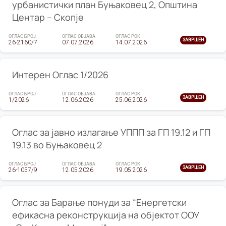
урбанистички план Буњаковец 2, Општина
Центар – Скопје
ОГЛАС БРОЈ
ОГЛАС ОБЈАВА
ОГЛАС РОК
ЗАВРШЕН
26-2160/7
07.07.2026
14.07.2026
Интерен Оглас 1/2026
ОГЛАС БРОЈ
ОГЛАС ОБЈАВА
ОГЛАС РОК
ЗАВРШЕН
1/2026
12.06.2026
25.06.2026
Оглас за јавно излагање УППП за ГП 19.12 и ГП
19.13 во Буњаковец 2
ОГЛАС БРОЈ
ОГЛАС ОБЈАВА
ОГЛАС РОК
ЗАВРШЕН
26-1057/9
12.05.2026
19.05.2026
Оглас за Барање понуди за “Енергетски
ефикасна реконструкција на објектот ООУ