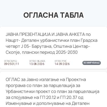
ОГЛАСНА ТАБЛА
ЈАВНА ПРЕЗЕНТАЦИЈА И ЈАВНА АНКЕТА по
Нацрт- Детален урбанистички план Градска
четврт Ј 05- Барутана, Општина Центар-
Скопје, плански период 2025-2030
ОГЛАС БРОЈ
ОГЛАС ОБЈАВА
ОГЛАС РОК
ВО МИРУВАЊЕ
09-2501/11
13.08.2026
14.09.2026
ОГЛАС за Јавно излагање на Проектна
програма со план за парцелација за
Урбанистички проект со план за парцелација
за спојување на ГП 20.12 и ГП 20.37 од
Изменување и дополнување на Детален