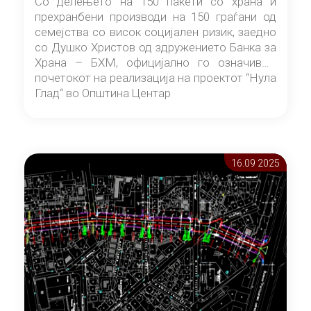
Со делењето на 150 пакети со храна и
прехранбени производи на 150 граѓани од
семејства со висок социјален ризик, заедно
со Душко Христов од здружението Банка за
Храна – БХМ, официјално го означивме
почетокот на реализација на проектот “Нула
Глад“ во Општина Центар
16.09 2025