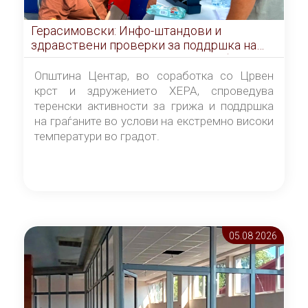
Герасимовски: Инфо-штандови и
здравствени проверки за поддршка на
граѓаните во услови на топлотен бран
Општина Центар, во соработка со Црвен
крст и здружението ХЕРА, спроведува
теренски активности за грижа и поддршка
на граѓаните во услови на екстремно високи
температури во градот.
05.08 2026