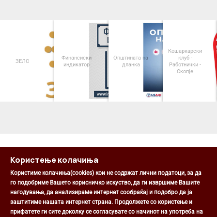
Кошаркарски
Финансиски
Општината на
клуб -
ЗЕЛС
индикатор
дланка
Работнички -
Скопје
<
>
Користење колачиња
Користиме колачиња(cookies) кои не содржат лични податоци, за да
го подобриме Вашето корисничко искуство, да ги извршиме Вашите
нагодувања, да анализираме интернет сообраќај и подобро да ја
Општина Центар
заштитиме нашата интернет страна. Продолжете со користење и
Михаил Цоков бр. 1, Скопје
прифатете ги сите доколку се согласувате со начинот на употреба на