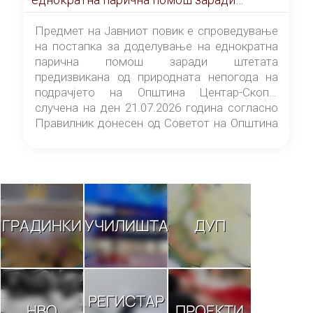
штетата предизвикана од природната
непогода на подрачјето на Општина
Предмет на Јавниот повик е спроведување
Центар-Скопје случена на ден 21.07.2026
на постапка за доделување на еднократна
година
парична помош заради штетата
предизвикана од природната непогода на
подрачјето на Општина Центар-Скопје
случена на ден 21.07.2026 година согласно
Правилник донесен од Советот на Општина
Центар-Скопје („Службен гласник на
Општина Центар-Скопје“ број 9/26).
ГРАДИНКИ
УЧИЛИШТА
ДУП
РЕГИСТАР
НВО
ПРОЕКТИ