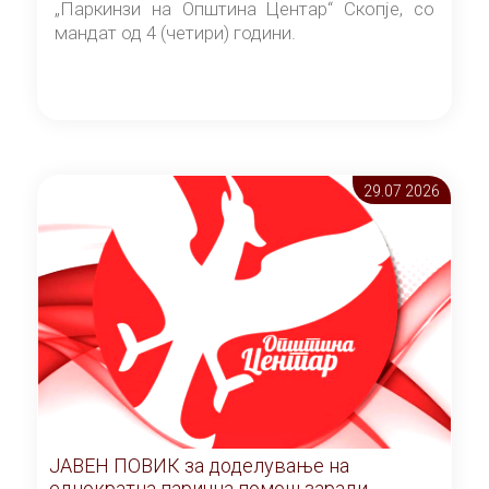
„Паркинзи на Општина Центар“ Скопје, со
мандат од 4 (четири) години.
29.07 2026
ЈАВЕН ПОВИК за доделување на
еднократна парична помош заради