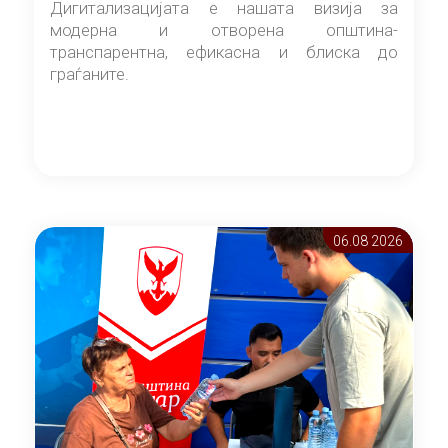
Дигитализацијата е нашата визија за
модерна и отворена општина-
транспарентна, ефикасна и блиска до
граѓаните.
06.08 2026