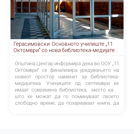
Герасимовски: Основното училиште „11
Октомври" со нова библиотека-медијатека
од септември
Општина Центар информира дека во ООУ „11
Октомври" се финализира уредувањето на
новиот простор наменет за библиотека-
медијатека. Учениците од септември ќе
имаат современа библиотека, место каде
што ќе можат да го поминуваат своето
слободно време, да позајмуваат книги, да
читаат и да разменуваат идеи.