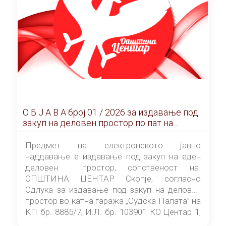
О Б Ј А В А брoj 01 / 2026 за издавање под
закуп на деловен простор по пат на
ЕЛЕКТРОНСКО ЈАВНО НАДДАВАЊЕ
Предмет на електронското јавно
наддавање е издавање под закуп на еден
деловен простор, сопственост на
ОПШТИНА ЦЕНТАР Скопје, согласно
Одлука за издавање под закуп на деловен
простор во катна гаража „Судска Палата” на
КП бр. 8885/7, И.Л. бр. 103901 КО Центар 1,
донесена од страна на Советот на