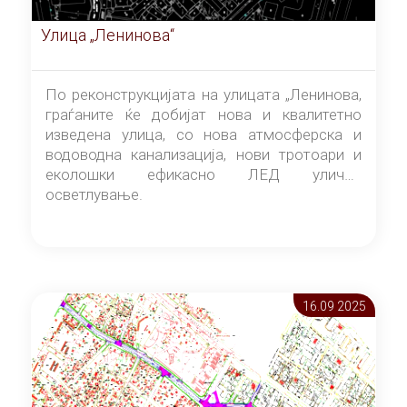
Улица „Ленинова“
По реконструкцијата на улицата „Ленинова,
граѓаните ќе добијат нова и квалитетно
изведена улица, со нова атмосферска и
водоводна канализација, нови тротоари и
еколошки ефикасно ЛЕД улично
осветлување.
16.09 2025