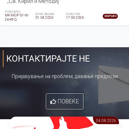
„Св. Кирил и Методиј"
ОГЛАС БРОЈ
ОГЛАС ОБЈАВА
ОГЛАС РОК
MK-MOF-01-W-
ЗАВРШЕН
01.04.2026
17.04.2026
26-RFQ.
КОНТАКТИРАЈТЕ НЕ
Пријавување на проблем, давање предлози
ПОВЕЌЕ
04.08 2026