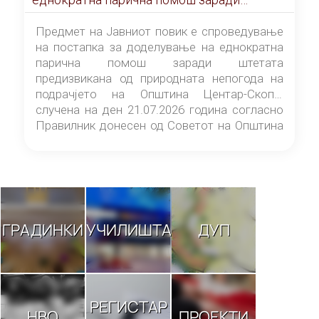
штетата предизвикана од природната
непогода на подрачјето на Општина
Предмет на Јавниот повик е спроведување
Центар-Скопје случена на ден 21.07.2026
на постапка за доделување на еднократна
година
парична помош заради штетата
предизвикана од природната непогода на
подрачјето на Општина Центар-Скопје
случена на ден 21.07.2026 година согласно
Правилник донесен од Советот на Општина
Центар-Скопје („Службен гласник на
Општина Центар-Скопје“ број 9/26).
ГРАДИНКИ
УЧИЛИШТА
ДУП
РЕГИСТАР
НВО
ПРОЕКТИ