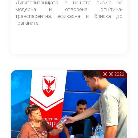
Дигитализацијата е нашата визија за
модерна и отворена општина-
транспарентна, ефикасна и блиска до
граѓаните.
06.08 2026