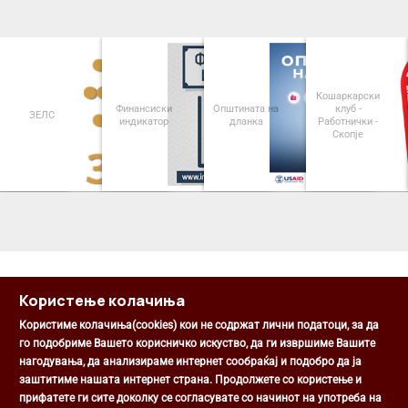
Кошаркарски
Финансиски
Општината на
клуб -
Паркинзи на
индикатор
дланка
Работнички -
Општина Центар
Скопје
<
>
Користење колачиња
Користиме колачиња(cookies) кои не содржат лични податоци, за да
го подобриме Вашето корисничко искуство, да ги извршиме Вашите
нагодувања, да анализираме интернет сообраќај и подобро да ја
Општина Центар
заштитиме нашата интернет страна. Продолжете со користење и
Михаил Цоков бр. 1, Скопје
прифатете ги сите доколку се согласувате со начинот на употреба на