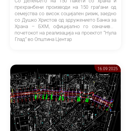
Со делењето на 150 пакети со храна и
прехранбени производи на 150 граѓани од
семејства со висок социјален ризик, заедно
со Душко Христов од здружението Банка за
Храна – БХМ, официјално го означивме
почетокот на реализација на проектот “Нула
Глад“ во Општина Центар
16.09 2025