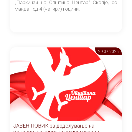
„Паркинзи на Општина Центар“ Скопје, со
мандат од 4 (четири) години.
29.07 2026
ЈАВЕН ПОВИК за доделување на
еднократна парична помош заради