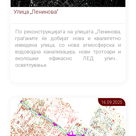
Улица „Ленинова“
По реконструкцијата на улицата „Ленинова,
граѓаните ќе добијат нова и квалитетно
изведена улица, со нова атмосферска и
водоводна канализација, нови тротоари и
еколошки ефикасно ЛЕД улично
осветлување.
16.09 2025