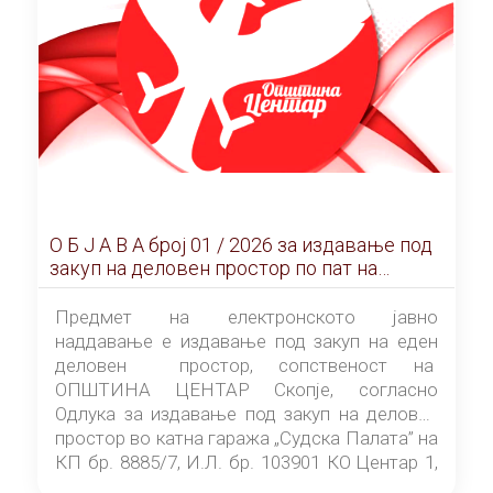
О Б Ј А В А брoj 01 / 2026 за издавање под
закуп на деловен простор по пат на
ЕЛЕКТРОНСКО ЈАВНО НАДДАВАЊЕ
Предмет на електронското јавно
наддавање е издавање под закуп на еден
деловен простор, сопственост на
ОПШТИНА ЦЕНТАР Скопје, согласно
Одлука за издавање под закуп на деловен
простор во катна гаража „Судска Палата” на
КП бр. 8885/7, И.Л. бр. 103901 КО Центар 1,
донесена од страна на Советот на