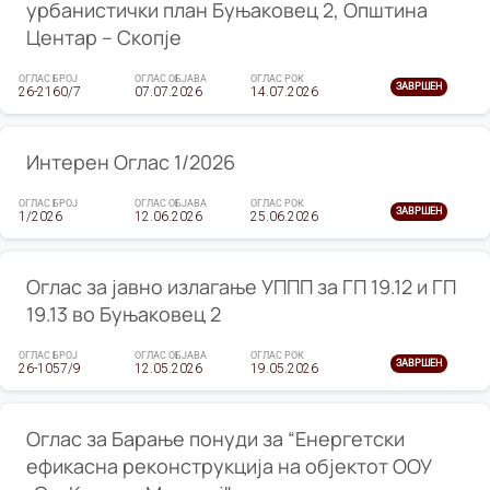
урбанистички план Буњаковец 2, Општина
Центар – Скопје
ОГЛАС БРОЈ
ОГЛАС ОБЈАВА
ОГЛАС РОК
ЗАВРШЕН
26-2160/7
07.07.2026
14.07.2026
Интерен Оглас 1/2026
ОГЛАС БРОЈ
ОГЛАС ОБЈАВА
ОГЛАС РОК
ЗАВРШЕН
1/2026
12.06.2026
25.06.2026
Оглас за јавно излагање УППП за ГП 19.12 и ГП
19.13 во Буњаковец 2
ОГЛАС БРОЈ
ОГЛАС ОБЈАВА
ОГЛАС РОК
ЗАВРШЕН
26-1057/9
12.05.2026
19.05.2026
Оглас за Барање понуди за “Енергетски
ефикасна реконструкција на објектот ООУ