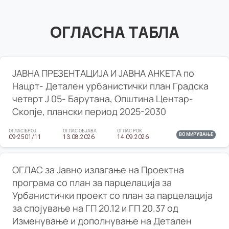
ОГЛАСНА ТАБЛА
ЈАВНА ПРЕЗЕНТАЦИЈА И ЈАВНА АНКЕТА по
Нацрт- Детален урбанистички план Градска
четврт Ј 05- Барутана, Општина Центар-
Скопје, плански период 2025-2030
ОГЛАС БРОЈ
ОГЛАС ОБЈАВА
ОГЛАС РОК
ВО МИРУВАЊЕ
09-2501/11
13.08.2026
14.09.2026
ОГЛАС за Јавно излагање на Проектна
програма со план за парцелација за
Урбанистички проект со план за парцелација
за спојување на ГП 20.12 и ГП 20.37 од
Изменување и дополнување на Детален