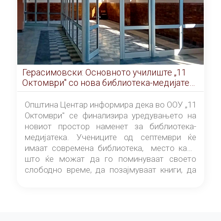
Герасимовски: Основното училиште „11
Октомври" со нова библиотека-медијатека
од септември
Општина Центар информира дека во ООУ „11
Октомври" се финализира уредувањето на
новиот простор наменет за библиотека-
медијатека. Учениците од септември ќе
имаат современа библиотека, место каде
што ќе можат да го поминуваат своето
слободно време, да позајмуваат книги, да
читаат и да разменуваат идеи.