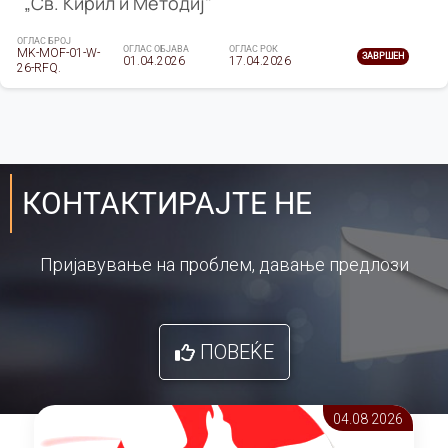
„Св. Кирил и Методиј"
ОГЛАС БРОЈ
ОГЛАС ОБЈАВА
ОГЛАС РОК
MK-MOF-01-W-
ЗАВРШЕН
01.04.2026
17.04.2026
26-RFQ.
КОНТАКТИРАЈТЕ НЕ
Пријавување на проблем, давање предлози
ПОВЕЌЕ
04.08 2026