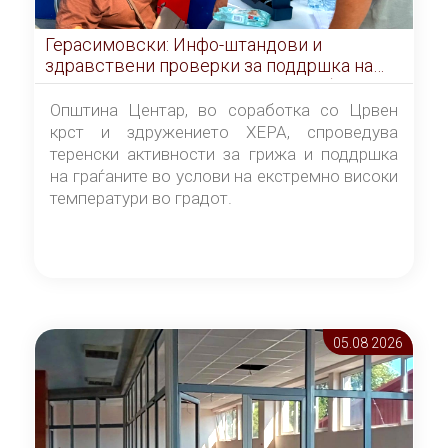
Герасимовски: Инфо-штандови и
здравствени проверки за поддршка на
граѓаните во услови на топлотен бран
Општина Центар, во соработка со Црвен
крст и здружението ХЕРА, спроведува
теренски активности за грижа и поддршка
на граѓаните во услови на екстремно високи
температури во градот.
05.08 2026