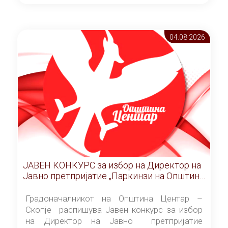
ОПШТИНА ЦЕНТАР Скопје Скопје
(„Службен гласник на Општина Центар
Скопје” број 9/2026), за времетраење од 3
04.08 2026
(три) години од денот на потпишувањето на
Договорот за закуп со најповолниот
понудувач.
ЈАВЕН КОНКУРС за избор на Директор на
Јавно претпријатие „Паркинзи на Општина
Центар“ – Скопје
Градоначалникот на Општина Центар –
Скопје распишува Јавен конкурс за избор
на Директор на Јавно претпријатие