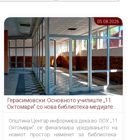
05.08 2026
Герасимовски: Основното училиште „11
Октомври" со нова библиотека-медијатека
од септември
Општина Центар информира дека во ООУ „11
Октомври" се финализира уредувањето на
новиот простор наменет за библиотека-