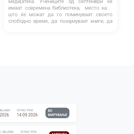
медијатека. Учениците од септември ќе
имаат современа библиотека, место каде
што ќе можат да го поминуваат своето
слободно време, да позајмуваат книги, да
читаат и да разменуваат идеи.
ОБЈАВА
ОГЛАС РОК
ВО
.2026
14.09.2026
МИРУВАЊЕ
С ОБЈАВА
ОГЛАС РОК