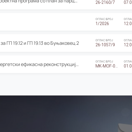
ОГЛАС за Јавно излагање на Проектна програма со план за парцелација за Урбанистички проект со план за парцелација за спојување на ГП 20.12 и ГП 20.37 од Изменување и дополнување на Детален урбанистички план Буњаковец 2, Општина Центар – Скопје
26-2160/7
07.0
ОГЛАС БРОЈ
ОГЛА
1/2026
12.0
ОГЛАС БРОЈ
ОГЛА
а ГП 19.12 и ГП 19.13 во Буњаковец 2
26-1057/9
12.0
ОГЛАС БРОЈ
ОГЛА
Оглас за Барање понуди за “Енергетски ефикасна реконструкција на објектот ООУ „Св. Кирил и Методиј"
MK-MOF-01-W-26-RFQ.
01.0