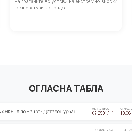
на граѓаните во услови на екстремно високи
температури во градот.
ОГЛАСНА ТАБЛА
ОГЛАС БРОЈ
ОГЛАС 
ЈАВНА ПРЕЗЕНТАЦИЈА И ЈАВНА АНКЕТА по Нацрт- Детален урбанистички план Градска четврт Ј 05- Барутана, Општина Центар- Скопје, плански период 2025-2030
09-2501/11
13.08
ОГЛАС БРОЈ
ОГЛА