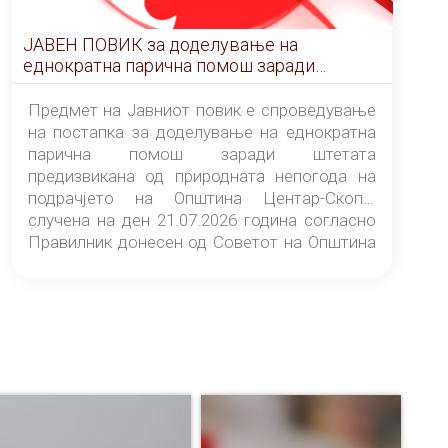
ЈАВЕН ПОВИК за доделување на
еднократна парична помош заради
штетата предизвикана од природната
непогода на подрачјето на Општина
Предмет на Јавниот повик е спроведување
Центар-Скопје случена на ден 21.07.2026
на постапка за доделување на еднократна
година
парична помош заради штетата
предизвикана од природната непогода на
подрачјето на Општина Центар-Скопје
случена на ден 21.07.2026 година согласно
Правилник донесен од Советот на Општина
Центар-Скопје („Службен гласник на
Општина Центар-Скопје“ број 9/26).