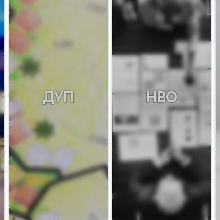
ДУП
НВО