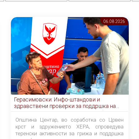
06.08 2026
Герасимовски: Инфо-штандови и
здравствени проверки за поддршка на
граѓаните во услови на топлотен бран
Општина Центар, во соработка со Црвен
крст и здружението ХЕРА, спроведува
теренски активности за грижа и поддршка