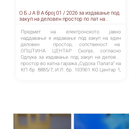
О Б Ј А В А брoj 01 / 2026 за издавање под
закуп на деловен простор по пат на
ЕЛЕКТРОНСКО ЈАВНО НАДДАВАЊЕ
Предмет на електронското јавно
наддавање е издавање под закуп на еден
деловен простор, сопственост на
ОПШТИНА ЦЕНТАР Скопје, согласно
Одлука за издавање под закуп на деловен
простор во катна гаража „Судска Палата” на
КП бр. 8885/7, И.Л. бр. 103901 КО Центар 1,
донесена од страна на Советот на
ОПШТИНА ЦЕНТАР Скопје Скопје
(„Службен гласник на Општина Центар
Скопје” број 9/2026), за времетраење од 3
(три) години од денот на потпишувањето на
Договорот за закуп со најповолниот
понудувач.