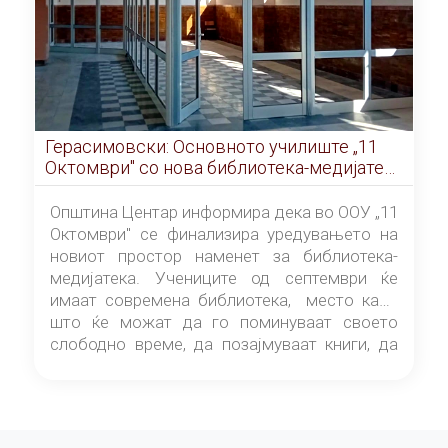
Герасимовски: Основното училиште „11
Октомври" со нова библиотека-медијатека
од септември
Општина Центар информира дека во ООУ „11
Октомври" се финализира уредувањето на
новиот простор наменет за библиотека-
медијатека. Учениците од септември ќе
имаат современа библиотека, место каде
што ќе можат да го поминуваат своето
слободно време, да позајмуваат книги, да
читаат и да разменуваат идеи.