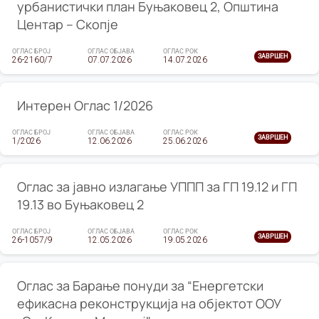
урбанистички план Буњаковец 2, Општина
Центар – Скопје
ОГЛАС БРОЈ
ОГЛАС ОБЈАВА
ОГЛАС РОК
ЗАВРШЕН
26-2160/7
07.07.2026
14.07.2026
Интерен Оглас 1/2026
ОГЛАС БРОЈ
ОГЛАС ОБЈАВА
ОГЛАС РОК
ЗАВРШЕН
1/2026
12.06.2026
25.06.2026
Оглас за јавно излагање УППП за ГП 19.12 и ГП
19.13 во Буњаковец 2
ОГЛАС БРОЈ
ОГЛАС ОБЈАВА
ОГЛАС РОК
ЗАВРШЕН
26-1057/9
12.05.2026
19.05.2026
Оглас за Барање понуди за “Енергетски
ефикасна реконструкција на објектот ООУ