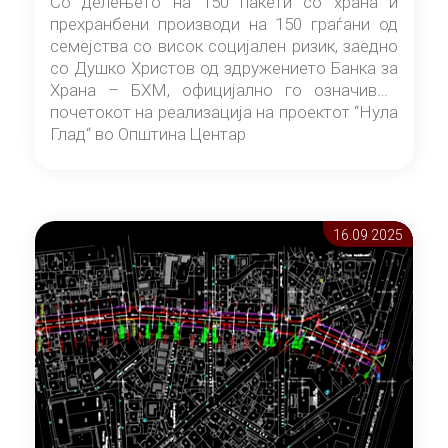
Со делењето на 150 пакети со храна и
прехранбени производи на 150 граѓани од
семејства со висок социјален ризик, заедно
со Душко Христов од здружението Банка за
Храна – БХМ, официјално го означивме
почетокот на реализација на проектот “Нула
Глад“ во Општина Центар
16.09 2025