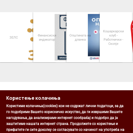
Кошаркарски
Финансиски
Општината на
клуб -
ЗЕЛС
индикатор
дланка
Работнички -
Скопје
<
>
Користење колачиња
Користиме колачиња(cookies) кои не содржат лични податоци, за да
го подобриме Вашето корисничко искуство, да ги извршиме Вашите
нагодувања, да анализираме интернет сообраќај и подобро да ја
Општина Центар
заштитиме нашата интернет страна. Продолжете со користење и
Михаил Цоков бр. 1, Скопје
прифатете ги сите доколку се согласувате со начинот на употреба на