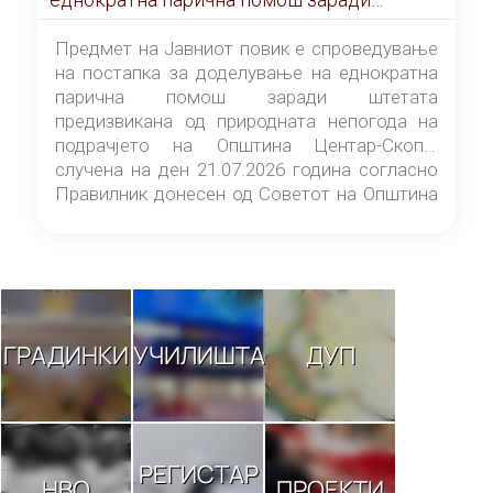
штетата предизвикана од природната
непогода на подрачјето на Општина
Предмет на Јавниот повик е спроведување
Центар-Скопје случена на ден 21.07.2026
на постапка за доделување на еднократна
година
парична помош заради штетата
предизвикана од природната непогода на
подрачјето на Општина Центар-Скопје
случена на ден 21.07.2026 година согласно
Правилник донесен од Советот на Општина
Центар-Скопје („Службен гласник на
Општина Центар-Скопје“ број 9/26).
ГРАДИНКИ
УЧИЛИШТА
ДУП
РЕГИСТАР
НВО
ПРОЕКТИ