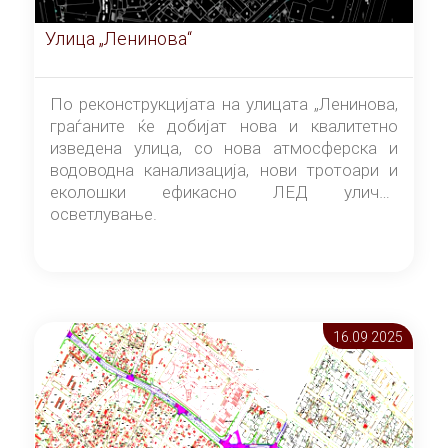
Улица „Ленинова“
По реконструкцијата на улицата „Ленинова,
граѓаните ќе добијат нова и квалитетно
изведена улица, со нова атмосферска и
водоводна канализација, нови тротоари и
еколошки ефикасно ЛЕД улично
осветлување.
16.09 2025