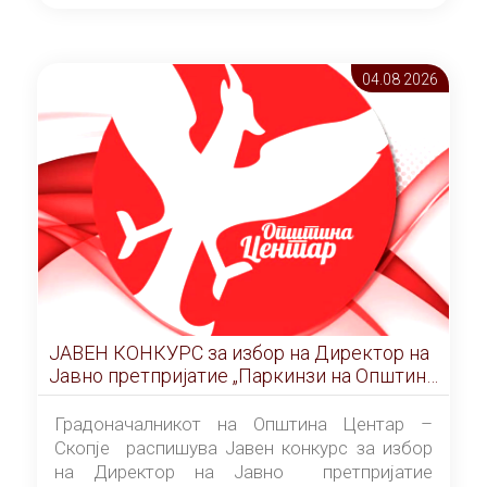
ОПШТИНА ЦЕНТАР Скопје Скопје
(„Службен гласник на Општина Центар
Скопје” број 9/2026), за времетраење од 3
04.08 2026
(три) години од денот на потпишувањето на
Договорот за закуп со најповолниот
понудувач.
ЈАВЕН КОНКУРС за избор на Директор на
Јавно претпријатие „Паркинзи на Општина
Центар“ – Скопје
Градоначалникот на Општина Центар –
Скопје распишува Јавен конкурс за избор
на Директор на Јавно претпријатие