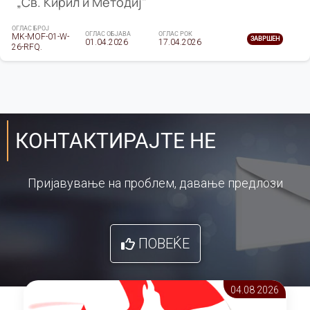
„Св. Кирил и Методиј"
ОГЛАС БРОЈ
ОГЛАС ОБЈАВА
ОГЛАС РОК
MK-MOF-01-W-
ЗАВРШЕН
01.04.2026
17.04.2026
26-RFQ.
КОНТАКТИРАЈТЕ НЕ
Пријавување на проблем, давање предлози
ПОВЕЌЕ
04.08 2026