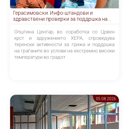
Герасимовски: Инфо-штандови и
здравствени проверки за поддршка на
граѓаните во услови на топлотен бран
Општина Центар, во соработка со Црвен
крст и здружението ХЕРА, спроведува
теренски активности за грижа и поддршка
на граѓаните во услови на екстремно високи
температури во градот.
05.08 2026