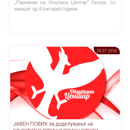
„Паркинзи на Општина Центар“ Скопје, со
мандат од 4 (четири) години.
29.07 2026
ЈАВЕН ПОВИК за доделување на
еднократна парична помош заради