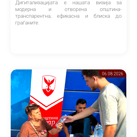
Дигитализацијата е нашата визија за
модерна и отворена општина-
транспарентна, ефикасна и блиска до
граѓаните.
06.08 2026