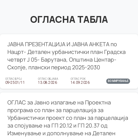
ОГЛАСНА ТАБЛА
ЈАВНА ПРЕЗЕНТАЦИЈА И ЈАВНА АНКЕТА по
Нацрт- Детален урбанистички план Градска
четврт Ј 05- Барутана, Општина Центар-
Скопје, плански период 2025-2030
ОГЛАС БРОЈ
ОГЛАС ОБЈАВА
ОГЛАС РОК
ВО МИРУВАЊЕ
09-2501/11
13.08.2026
14.09.2026
ОГЛАС за Јавно излагање на Проектна
програма со план за парцелација за
Урбанистички проект со план за парцелација
за спојување на ГП 20.12 и ГП 20.37 од
Изменување и дополнување на Детален