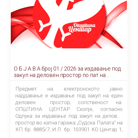
О Б Ј А В А брoj 01 / 2026 за издавање под
закуп на деловен простор по пат на
ЕЛЕКТРОНСКО ЈАВНО НАДДАВАЊЕ
Предмет на електронското јавно
наддавање е издавање под закуп на еден
деловен простор, сопственост на
ОПШТИНА ЦЕНТАР Скопје, согласно
Одлука за издавање под закуп на деловен
простор во катна гаража „Судска Палата” на
КП бр. 8885/7, И.Л. бр. 103901 КО Центар 1,
донесена од страна на Советот на