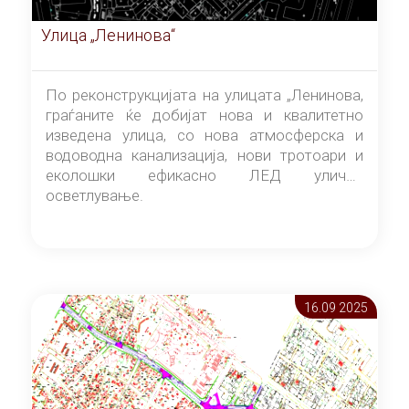
Улица „Ленинова“
По реконструкцијата на улицата „Ленинова,
граѓаните ќе добијат нова и квалитетно
изведена улица, со нова атмосферска и
водоводна канализација, нови тротоари и
еколошки ефикасно ЛЕД улично
осветлување.
16.09 2025