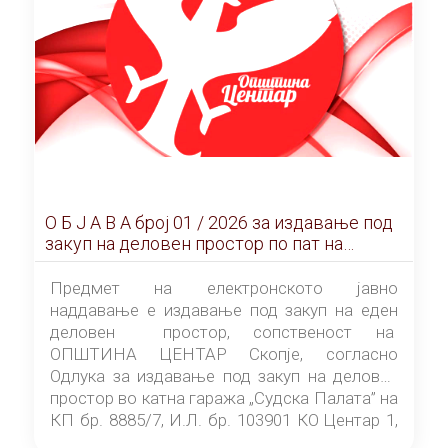
О Б Ј А В А брoj 01 / 2026 за издавање под
закуп на деловен простор по пат на
ЕЛЕКТРОНСКО ЈАВНО НАДДАВАЊЕ
Предмет на електронското јавно
наддавање е издавање под закуп на еден
деловен простор, сопственост на
ОПШТИНА ЦЕНТАР Скопје, согласно
Одлука за издавање под закуп на деловен
простор во катна гаража „Судска Палата” на
КП бр. 8885/7, И.Л. бр. 103901 КО Центар 1,
донесена од страна на Советот на