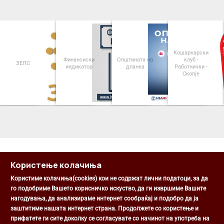
Кошаркарски
Финансиски
Општината на
клуб -
ЗЕЛС
индикатор
дланка
Работнички -
Скопје
<
>
Користење колачиња
Користиме колачиња(cookies) кои не содржат лични податоци, за да
го подобриме Вашето корисничко искуство, да ги извршиме Вашите
нагодувања, да анализираме интернет сообраќај и подобро да ја
Општина Центар
заштитиме нашата интернет страна. Продолжете со користење и
Михаил Цоков бр. 1, Скопје
прифатете ги сите доколку се согласувате со начинот на употреба на