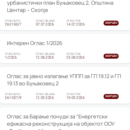
урбанистички план Буњаковец 2, Општина
Центар – Скопје
ОГЛАС БРОЈ
ОГЛАС ОБЈАВА
ОГЛАС РОК
ЗАВРШЕН
26-2160/7
07.07.2026
14.07.2026
Интерен Оглас 1/2026
ОГЛАС БРОЈ
ОГЛАС ОБЈАВА
ОГЛАС РОК
ЗАВРШЕН
1/2026
12.06.2026
25.06.2026
Оглас за јавно излагање УППП за ГП 19.12 и ГП
19.13 во Буњаковец 2
ОГЛАС БРОЈ
ОГЛАС ОБЈАВА
ОГЛАС РОК
ЗАВРШЕН
26-1057/9
12.05.2026
19.05.2026
Оглас за Барање понуди за “Енергетски
ефикасна реконструкција на објектот ООУ