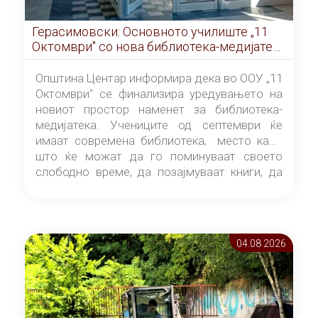
Герасимовски: Основното училиште „11
Октомври" со нова библиотека-медијатека
од септември
Општина Центар информира дека во ООУ „11
Октомври" се финализира уредувањето на
новиот простор наменет за библиотека-
медијатека. Учениците од септември ќе
имаат современа библиотека, место каде
што ќе можат да го поминуваат своето
слободно време, да позајмуваат книги, да
читаат и да разменуваат идеи.
04.08 2026