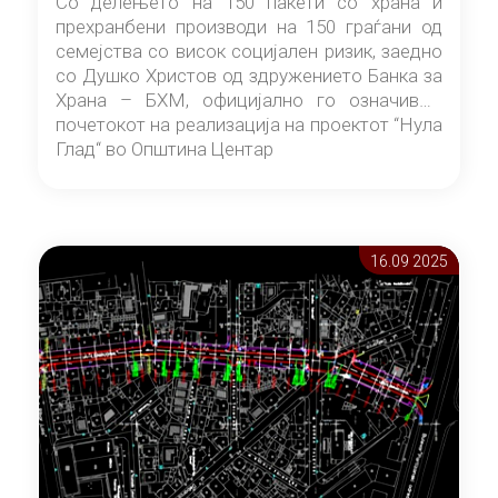
Со делењето на 150 пакети со храна и
прехранбени производи на 150 граѓани од
семејства со висок социјален ризик, заедно
со Душко Христов од здружението Банка за
Храна – БХМ, официјално го означивме
почетокот на реализација на проектот “Нула
Глад“ во Општина Центар
16.09 2025