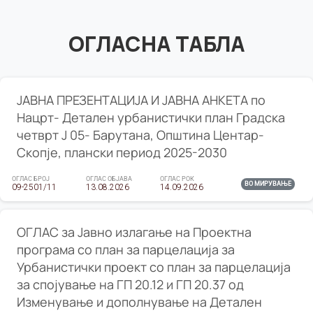
ОГЛАСНА ТАБЛА
ЈАВНА ПРЕЗЕНТАЦИЈА И ЈАВНА АНКЕТА по
Нацрт- Детален урбанистички план Градска
четврт Ј 05- Барутана, Општина Центар-
Скопје, плански период 2025-2030
ОГЛАС БРОЈ
ОГЛАС ОБЈАВА
ОГЛАС РОК
ВО МИРУВАЊЕ
09-2501/11
13.08.2026
14.09.2026
ОГЛАС за Јавно излагање на Проектна
програма со план за парцелација за
Урбанистички проект со план за парцелација
за спојување на ГП 20.12 и ГП 20.37 од
Изменување и дополнување на Детален