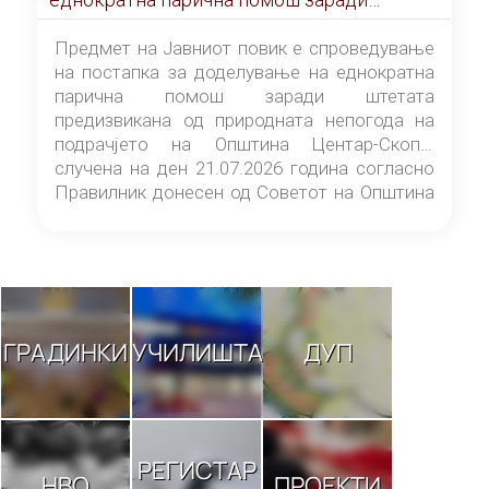
штетата предизвикана од природната
непогода на подрачјето на Општина
Предмет на Јавниот повик е спроведување
Центар-Скопје случена на ден 21.07.2026
на постапка за доделување на еднократна
година
парична помош заради штетата
предизвикана од природната непогода на
подрачјето на Општина Центар-Скопје
случена на ден 21.07.2026 година согласно
Правилник донесен од Советот на Општина
Центар-Скопје („Службен гласник на
Општина Центар-Скопје“ број 9/26).
ГРАДИНКИ
УЧИЛИШТА
ДУП
РЕГИСТАР
НВО
ПРОЕКТИ