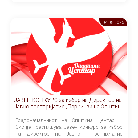
ОПШТИНА ЦЕНТАР Скопје Скопје
(„Службен гласник на Општина Центар
Скопје” број 9/2026), за времетраење од 3
04.08 2026
(три) години од денот на потпишувањето на
Договорот за закуп со најповолниот
понудувач.
ЈАВЕН КОНКУРС за избор на Директор на
Јавно претпријатие „Паркинзи на Општина
Центар“ – Скопје
Градоначалникот на Општина Центар –
Скопје распишува Јавен конкурс за избор
на Директор на Јавно претпријатие