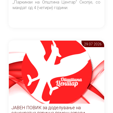
„Паркинзи на Општина Центар“ Скопје, со
мандат од 4 (четири) години.
29.07 2026
ЈАВЕН ПОВИК за доделување на
еднократна парична помош заради