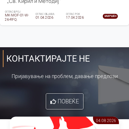
„Св. Кирил и Методиј"
ОГЛАС БРОЈ
ОГЛАС ОБЈАВА
ОГЛАС РОК
MK-MOF-01-W-
ЗАВРШЕН
01.04.2026
17.04.2026
26-RFQ.
КОНТАКТИРАЈТЕ НЕ
Пријавување на проблем, давање предлози
ПОВЕЌЕ
04.08 2026