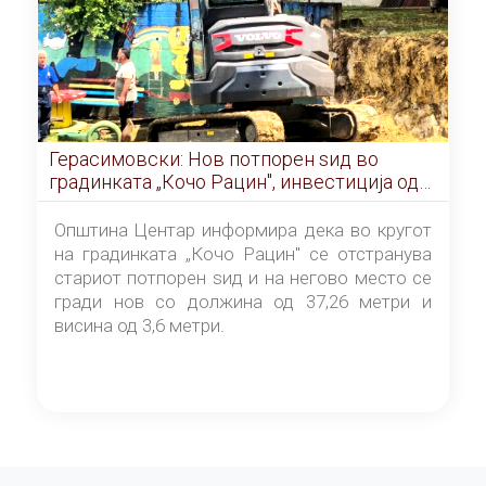
Герасимовски: Нов потпорен ѕид во
градинката „Кочо Рацин", инвестиција од
5,99 милиони денари
Општина Центар информира дека во кругот
на градинката „Кочо Рацин" се отстранува
стариот потпорен ѕид и на негово место се
гради нов со должина од 37,26 метри и
висина од 3,6 метри.