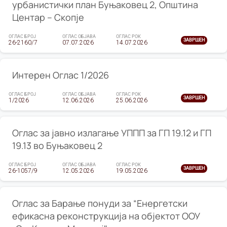
урбанистички план Буњаковец 2, Општина
Центар – Скопје
ОГЛАС БРОЈ
ОГЛАС ОБЈАВА
ОГЛАС РОК
ЗАВРШЕН
26-2160/7
07.07.2026
14.07.2026
Интерен Оглас 1/2026
ОГЛАС БРОЈ
ОГЛАС ОБЈАВА
ОГЛАС РОК
ЗАВРШЕН
1/2026
12.06.2026
25.06.2026
Оглас за јавно излагање УППП за ГП 19.12 и ГП
19.13 во Буњаковец 2
ОГЛАС БРОЈ
ОГЛАС ОБЈАВА
ОГЛАС РОК
ЗАВРШЕН
26-1057/9
12.05.2026
19.05.2026
Оглас за Барање понуди за “Енергетски
ефикасна реконструкција на објектот ООУ