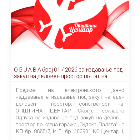
О Б Ј А В А брoj 01 / 2026 за издавање под
закуп на деловен простор по пат на
ЕЛЕКТРОНСКО ЈАВНО НАДДАВАЊЕ
Предмет на електронското јавно
наддавање е издавање под закуп на еден
деловен простор, сопственост на
ОПШТИНА ЦЕНТАР Скопје, согласно
Одлука за издавање под закуп на деловен
простор во катна гаража „Судска Палата” на
КП бр. 8885/7, И.Л. бр. 103901 КО Центар 1,
донесена од страна на Советот на