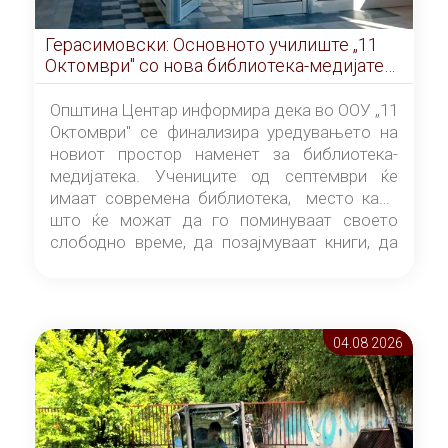
Герасимовски: Основното училиште „11
Октомври" со нова библиотека-медијатека
од септември
Општина Центар информира дека во ООУ „11
Октомври" се финализира уредувањето на
новиот простор наменет за библиотека-
медијатека. Учениците од септември ќе
имаат современа библиотека, место каде
што ќе можат да го поминуваат своето
слободно време, да позајмуваат книги, да
читаат и да разменуваат идеи.
04.08 2026