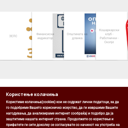
Кошаркарски
Финансиски
Општината на
клуб -
ЗЕЛС
индикатор
дланка
Работнички -
Скопје
<
>
Користење колачиња
Користиме колачиња(cookies) кои не содржат лични податоци, за да
го подобриме Вашето корисничко искуство, да ги извршиме Вашите
нагодувања, да анализираме интернет сообраќај и подобро да ја
Општина Центар
заштитиме нашата интернет страна. Продолжете со користење и
Михаил Цоков бр. 1, Скопје
прифатете ги сите доколку се согласувате со начинот на употреба на