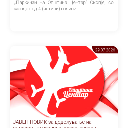
„Паркинзи на Општина Центар“ Скопје, со
мандат од 4 (четири) години.
29.07 2026
ЈАВЕН ПОВИК за доделување на
еднократна парична помош заради