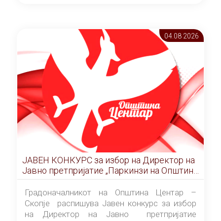
ОПШТИНА ЦЕНТАР Скопје Скопје
(„Службен гласник на Општина Центар
Скопје” број 9/2026), за времетраење од 3
04.08 2026
(три) години од денот на потпишувањето на
Договорот за закуп со најповолниот
понудувач.
ЈАВЕН КОНКУРС за избор на Директор на
Јавно претпријатие „Паркинзи на Општина
Центар“ – Скопје
Градоначалникот на Општина Центар –
Скопје распишува Јавен конкурс за избор
на Директор на Јавно претпријатие