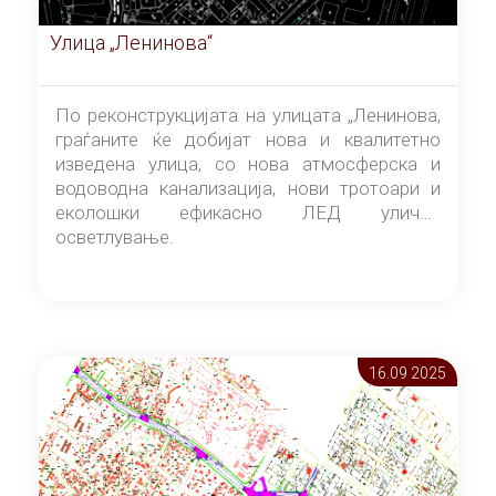
Улица „Ленинова“
По реконструкцијата на улицата „Ленинова,
граѓаните ќе добијат нова и квалитетно
изведена улица, со нова атмосферска и
водоводна канализација, нови тротоари и
еколошки ефикасно ЛЕД улично
осветлување.
16.09 2025