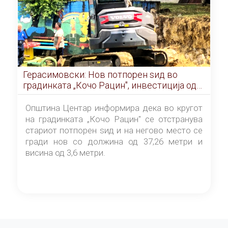
Герасимовски: Нов потпорен ѕид во
градинката „Кочо Рацин", инвестиција од
5,99 милиони денари
Општина Центар информира дека во кругот
на градинката „Кочо Рацин" се отстранува
стариот потпорен ѕид и на негово место се
гради нов со должина од 37,26 метри и
висина од 3,6 метри.