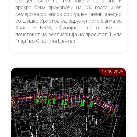
Со делењето на 150 пакети со храна и
прехранбени производи на 150 граѓани од
семејства со висок социјален ризик, заедно
со Душко Христов од здружението Банка за
Храна – БХМ, официјално го означивме
почетокот на реализација на проектот “Нула
Глад“ во Општина Центар
16.09 2025