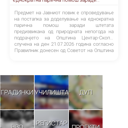
штетата предизвикана од природната
непогода на подрачјето на Општина
Предмет на Јавниот повик е спроведување
Центар-Скопје случена на ден 21.07.2026
на постапка за доделување на еднократна
година
парична помош заради штетата
предизвикана од природната непогода на
подрачјето на Општина Центар-Скопје
случена на ден 21.07.2026 година согласно
Правилник донесен од Советот на Општина
Центар-Скопје („Службен гласник на
Општина Центар-Скопје“ број 9/26).
ГРАДИНКИ
УЧИЛИШТА
ДУП
РЕГИСТАР
НВО
ПРОЕКТИ