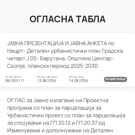
ОГЛАСНА ТАБЛА
ЈАВНА ПРЕЗЕНТАЦИЈА И ЈАВНА АНКЕТА по
Нацрт- Детален урбанистички план Градска
четврт Ј 05- Барутана, Општина Центар-
Скопје, плански период 2025-2030
ОГЛАС БРОЈ
ОГЛАС ОБЈАВА
ОГЛАС РОК
ВО МИРУВАЊЕ
09-2501/11
13.08.2026
14.09.2026
ОГЛАС за Јавно излагање на Проектна
програма со план за парцелација за
Урбанистички проект со план за парцелација
за спојување на ГП 20.12 и ГП 20.37 од
Изменување и дополнување на Детален