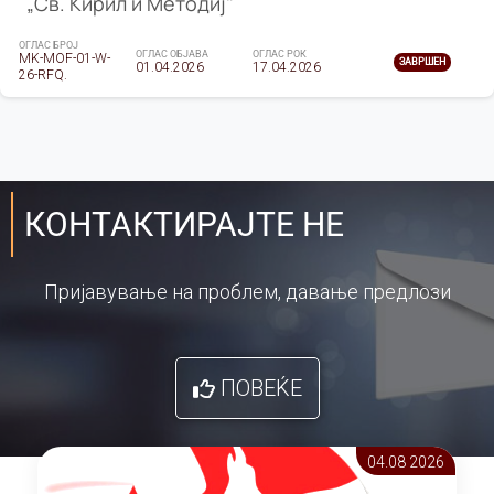
„Св. Кирил и Методиј"
ОГЛАС БРОЈ
ОГЛАС ОБЈАВА
ОГЛАС РОК
MK-MOF-01-W-
ЗАВРШЕН
01.04.2026
17.04.2026
26-RFQ.
КОНТАКТИРАЈТЕ НЕ
Пријавување на проблем, давање предлози
ПОВЕЌЕ
04.08 2026