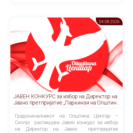
ОПШТИНА ЦЕНТАР Скопје Скопје
(„Службен гласник на Општина Центар
Скопје” број 9/2026), за времетраење од 3
04.08 2026
(три) години од денот на потпишувањето на
Договорот за закуп со најповолниот
понудувач.
ЈАВЕН КОНКУРС за избор на Директор на
Јавно претпријатие „Паркинзи на Општина
Центар“ – Скопје
Градоначалникот на Општина Центар –
Скопје распишува Јавен конкурс за избор
на Директор на Јавно претпријатие