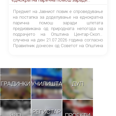
штетата предизвикана од природната
непогода на подрачјето на Општина
Предмет на Јавниот повик е спроведување
Центар-Скопје случена на ден 21.07.2026
на постапка за доделување на еднократна
година
парична помош заради штетата
предизвикана од природната непогода на
подрачјето на Општина Центар-Скопје
случена на ден 21.07.2026 година согласно
Правилник донесен од Советот на Општина
Центар-Скопје („Службен гласник на
Општина Центар-Скопје“ број 9/26).
ГРАДИНКИ
УЧИЛИШТА
ДУП
РЕГИСТАР
НВО
ПРОЕКТИ