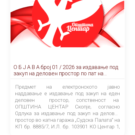
О Б Ј А В А брoj 01 / 2026 за издавање под
закуп на деловен простор по пат на
ЕЛЕКТРОНСКО ЈАВНО НАДДАВАЊЕ
Предмет на електронското јавно
наддавање е издавање под закуп на еден
деловен простор, сопственост на
ОПШТИНА ЦЕНТАР Скопје, согласно
Одлука за издавање под закуп на деловен
простор во катна гаража „Судска Палата” на
КП бр. 8885/7, И.Л. бр. 103901 КО Центар 1,
донесена од страна на Советот на