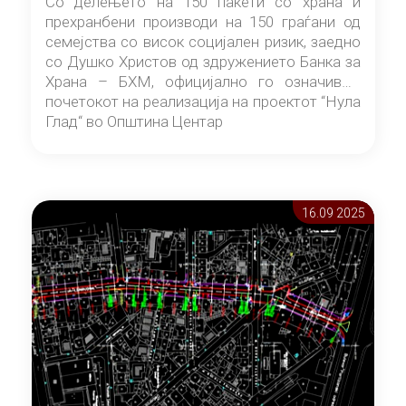
Со делењето на 150 пакети со храна и
прехранбени производи на 150 граѓани од
семејства со висок социјален ризик, заедно
со Душко Христов од здружението Банка за
Храна – БХМ, официјално го означивме
почетокот на реализација на проектот “Нула
Глад“ во Општина Центар
16.09 2025