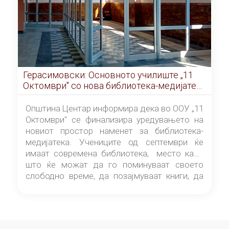
Герасимовски: Основното училиште „11
Октомври" со нова библиотека-медијатека
од септември
Општина Центар информира дека во ООУ „11
Октомври" се финализира уредувањето на
новиот простор наменет за библиотека-
медијатека. Учениците од септември ќе
имаат современа библиотека, место каде
што ќе можат да го поминуваат своето
слободно време, да позајмуваат книги, да
читаат и да разменуваат идеи.