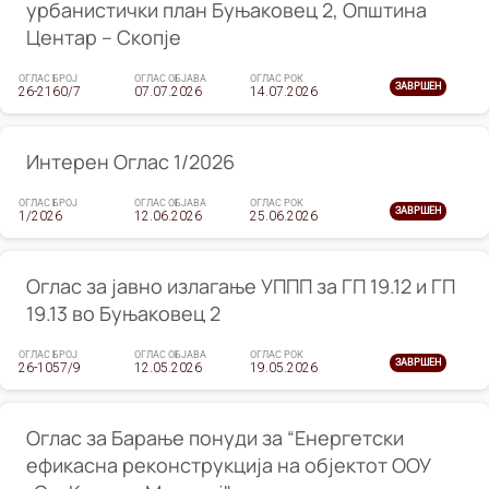
урбанистички план Буњаковец 2, Општина
Центар – Скопје
ОГЛАС БРОЈ
ОГЛАС ОБЈАВА
ОГЛАС РОК
ЗАВРШЕН
26-2160/7
07.07.2026
14.07.2026
Интерен Оглас 1/2026
ОГЛАС БРОЈ
ОГЛАС ОБЈАВА
ОГЛАС РОК
ЗАВРШЕН
1/2026
12.06.2026
25.06.2026
Оглас за јавно излагање УППП за ГП 19.12 и ГП
19.13 во Буњаковец 2
ОГЛАС БРОЈ
ОГЛАС ОБЈАВА
ОГЛАС РОК
ЗАВРШЕН
26-1057/9
12.05.2026
19.05.2026
Оглас за Барање понуди за “Енергетски
ефикасна реконструкција на објектот ООУ