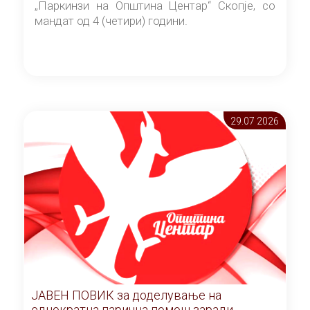
„Паркинзи на Општина Центар“ Скопје, со
мандат од 4 (четири) години.
29.07 2026
ЈАВЕН ПОВИК за доделување на
еднократна парична помош заради