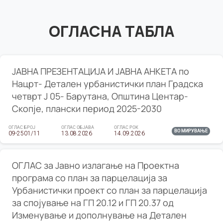
ОГЛАСНА ТАБЛА
ЈАВНА ПРЕЗЕНТАЦИЈА И ЈАВНА АНКЕТА по
Нацрт- Детален урбанистички план Градска
четврт Ј 05- Барутана, Општина Центар-
Скопје, плански период 2025-2030
ОГЛАС БРОЈ
ОГЛАС ОБЈАВА
ОГЛАС РОК
ВО МИРУВАЊЕ
09-2501/11
13.08.2026
14.09.2026
ОГЛАС за Јавно излагање на Проектна
програма со план за парцелација за
Урбанистички проект со план за парцелација
за спојување на ГП 20.12 и ГП 20.37 од
Изменување и дополнување на Детален