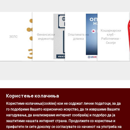
Кошаркарски
Финансиски
Општината на
клуб -
ЗЕЛС
индикатор
дланка
Работнички -
Скопје
<
>
Користење колачиња
Користиме колачиња(cookies) кои не содржат лични податоци, за да
го подобриме Вашето корисничко искуство, да ги извршиме Вашите
нагодувања, да анализираме интернет сообраќај и подобро да ја
Општина Центар
заштитиме нашата интернет страна. Продолжете со користење и
Михаил Цоков бр. 1, Скопје
прифатете ги сите доколку се согласувате со начинот на употреба на