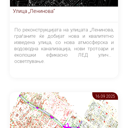
Улица „Ленинова“
По реконструкцијата на улицата „Ленинова,
граѓаните ќе добијат нова и квалитетно
изведена улица, со нова атмосферска и
водоводна канализација, нови тротоари и
еколошки ефикасно ЛЕД улично
осветлување.
16.09 2025