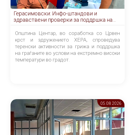
Герасимовски: Инфо-штандови и
здравствени проверки за поддршка на
граѓаните во услови на топлотен бран
Општина Центар, во соработка со Црвен
крст и здружението ХЕРА, спроведува
теренски активности за грижа и поддршка
на граѓаните во услови на екстремно високи
температури во градот.
05.08 2026