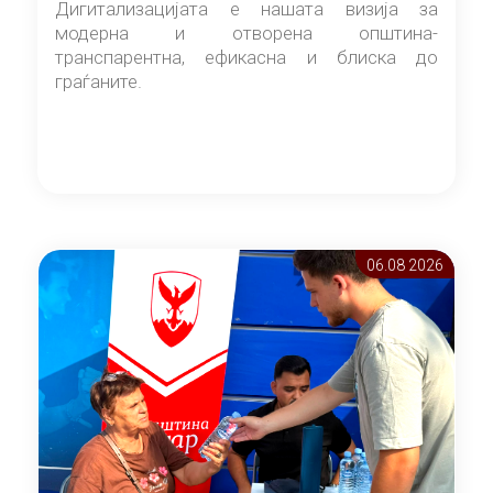
Дигитализацијата е нашата визија за
модерна и отворена општина-
транспарентна, ефикасна и блиска до
граѓаните.
06.08 2026