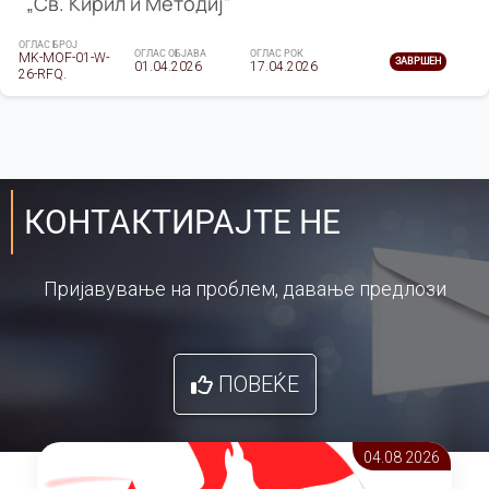
„Св. Кирил и Методиј"
ОГЛАС БРОЈ
ОГЛАС ОБЈАВА
ОГЛАС РОК
MK-MOF-01-W-
ЗАВРШЕН
01.04.2026
17.04.2026
26-RFQ.
КОНТАКТИРАЈТЕ НЕ
Пријавување на проблем, давање предлози
ПОВЕЌЕ
04.08 2026