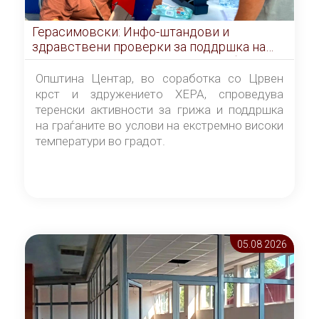
Герасимовски: Инфо-штандови и
здравствени проверки за поддршка на
граѓаните во услови на топлотен бран
Општина Центар, во соработка со Црвен
крст и здружението ХЕРА, спроведува
теренски активности за грижа и поддршка
на граѓаните во услови на екстремно високи
температури во градот.
05.08 2026