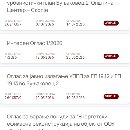
урбанистички план Буњаковец 2, Општина
Центар – Скопје
ОГЛАС БРОЈ
ОГЛАС ОБЈАВА
ОГЛАС РОК
ЗАВРШЕН
26-2160/7
07.07.2026
14.07.2026
Интерен Оглас 1/2026
ОГЛАС БРОЈ
ОГЛАС ОБЈАВА
ОГЛАС РОК
ЗАВРШЕН
1/2026
12.06.2026
25.06.2026
Оглас за јавно излагање УППП за ГП 19.12 и ГП
19.13 во Буњаковец 2
ОГЛАС БРОЈ
ОГЛАС ОБЈАВА
ОГЛАС РОК
ЗАВРШЕН
26-1057/9
12.05.2026
19.05.2026
Оглас за Барање понуди за “Енергетски
ефикасна реконструкција на објектот ООУ