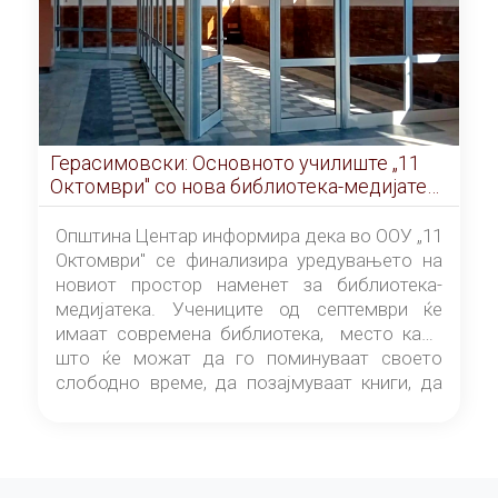
Герасимовски: Основното училиште „11
Октомври" со нова библиотека-медијатека
од септември
Општина Центар информира дека во ООУ „11
Октомври" се финализира уредувањето на
новиот простор наменет за библиотека-
медијатека. Учениците од септември ќе
имаат современа библиотека, место каде
што ќе можат да го поминуваат своето
слободно време, да позајмуваат книги, да
читаат и да разменуваат идеи.