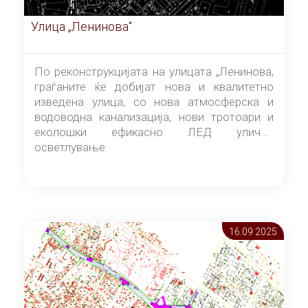
Улица „Ленинова“
По реконструкцијата на улицата „Ленинова,
граѓаните ќе добијат нова и квалитетно
изведена улица, со нова атмосферска и
водоводна канализација, нови тротоари и
еколошки ефикасно ЛЕД улично
осветлување.
16.09 2025