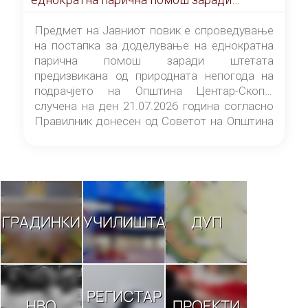
штетата предизвикана од природната
непогода на подрачјето на Општина
Предмет на Јавниот повик е спроведување
Центар-Скопје случена на ден 21.07.2026
на постапка за доделување на еднократна
година
парична помош заради штетата
предизвикана од природната непогода на
подрачјето на Општина Центар-Скопје
случена на ден 21.07.2026 година согласно
Правилник донесен од Советот на Општина
Центар-Скопје („Службен гласник на
Општина Центар-Скопје“ број 9/26).
ГРАДИНКИ
УЧИЛИШТА
ДУП
РЕГИСТАР
НВО
ПРОЕКТИ