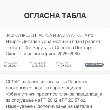
ОГЛАСНА ТАБЛА
ЈАВНА ПРЕЗЕНТАЦИЈА И ЈАВНА АНКЕТА по
Нацрт- Детален урбанистички план Градска
четврт Ј 05- Барутана, Општина Центар-
Скопје, плански период 2025-2030
ОГЛАС БРОЈ
ОГЛАС ОБЈАВА
ОГЛАС РОК
ВО МИРУВАЊЕ
09-2501/11
13.08.2026
14.09.2026
ОГЛАС за Јавно излагање на Проектна
програма со план за парцелација за
Урбанистички проект со план за парцелација
за спојување на ГП 20.12 и ГП 20.37 од
Изменување и дополнување на Детален