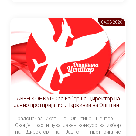
ОПШТИНА ЦЕНТАР Скопје Скопје
(„Службен гласник на Општина Центар
Скопје” број 9/2026), за времетраење од 3
04.08 2026
(три) години од денот на потпишувањето на
Договорот за закуп со најповолниот
понудувач.
ЈАВЕН КОНКУРС за избор на Директор на
Јавно претпријатие „Паркинзи на Општина
Центар“ – Скопје
Градоначалникот на Општина Центар –
Скопје распишува Јавен конкурс за избор
на Директор на Јавно претпријатие