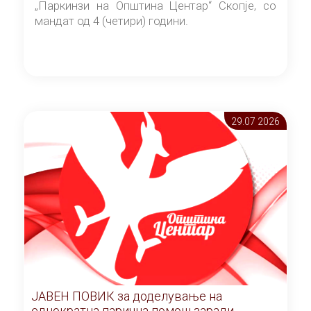
„Паркинзи на Општина Центар“ Скопје, со
мандат од 4 (четири) години.
29.07 2026
ЈАВЕН ПОВИК за доделување на
еднократна парична помош заради