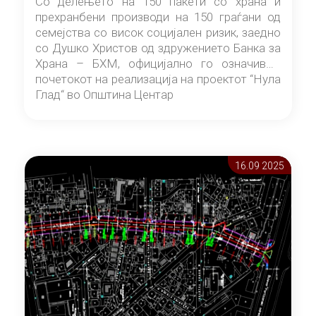
Со делењето на 150 пакети со храна и
прехранбени производи на 150 граѓани од
семејства со висок социјален ризик, заедно
со Душко Христов од здружението Банка за
Храна – БХМ, официјално го означивме
почетокот на реализација на проектот “Нула
Глад“ во Општина Центар
16.09 2025