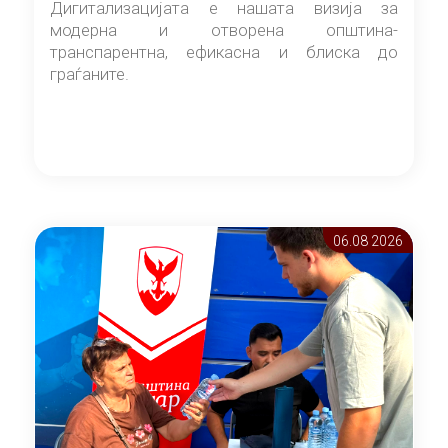
Дигитализацијата е нашата визија за
модерна и отворена општина-
транспарентна, ефикасна и блиска до
граѓаните.
06.08 2026