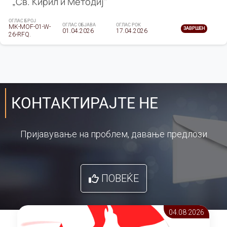
„Св. Кирил и Методиј"
ОГЛАС БРОЈ
ОГЛАС ОБЈАВА
ОГЛАС РОК
MK-MOF-01-W-
ЗАВРШЕН
01.04.2026
17.04.2026
26-RFQ.
КОНТАКТИРАЈТЕ НЕ
Пријавување на проблем, давање предлози
ПОВЕЌЕ
04.08 2026