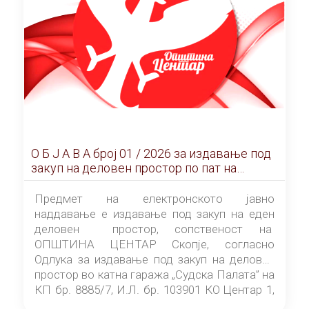
О Б Ј А В А брoj 01 / 2026 за издавање под
закуп на деловен простор по пат на
ЕЛЕКТРОНСКО ЈАВНО НАДДАВАЊЕ
Предмет на електронското јавно
наддавање е издавање под закуп на еден
деловен простор, сопственост на
ОПШТИНА ЦЕНТАР Скопје, согласно
Одлука за издавање под закуп на деловен
простор во катна гаража „Судска Палата” на
КП бр. 8885/7, И.Л. бр. 103901 КО Центар 1,
донесена од страна на Советот на