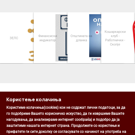
Кошаркарски
Финансиски
Општината на
клуб -
ЗЕЛС
индикатор
дланка
Работнички -
Скопје
<
>
Користење колачиња
Користиме колачиња(cookies) кои не содржат лични податоци, за да
го подобриме Вашето корисничко искуство, да ги извршиме Вашите
нагодувања, да анализираме интернет сообраќај и подобро да ја
Општина Центар
заштитиме нашата интернет страна. Продолжете со користење и
Михаил Цоков бр. 1, Скопје
прифатете ги сите доколку се согласувате со начинот на употреба на