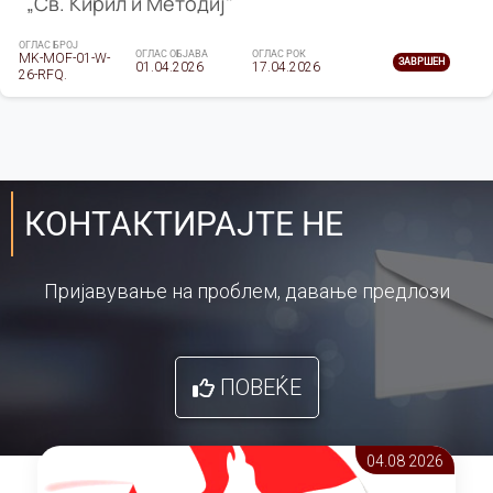
„Св. Кирил и Методиј"
ОГЛАС БРОЈ
ОГЛАС ОБЈАВА
ОГЛАС РОК
MK-MOF-01-W-
ЗАВРШЕН
01.04.2026
17.04.2026
26-RFQ.
КОНТАКТИРАЈТЕ НЕ
Пријавување на проблем, давање предлози
ПОВЕЌЕ
04.08 2026