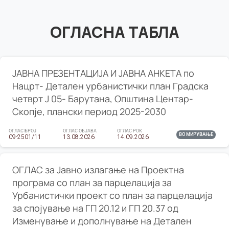
ОГЛАСНА ТАБЛА
ЈАВНА ПРЕЗЕНТАЦИЈА И ЈАВНА АНКЕТА по
Нацрт- Детален урбанистички план Градска
четврт Ј 05- Барутана, Општина Центар-
Скопје, плански период 2025-2030
ОГЛАС БРОЈ
ОГЛАС ОБЈАВА
ОГЛАС РОК
ВО МИРУВАЊЕ
09-2501/11
13.08.2026
14.09.2026
ОГЛАС за Јавно излагање на Проектна
програма со план за парцелација за
Урбанистички проект со план за парцелација
за спојување на ГП 20.12 и ГП 20.37 од
Изменување и дополнување на Детален