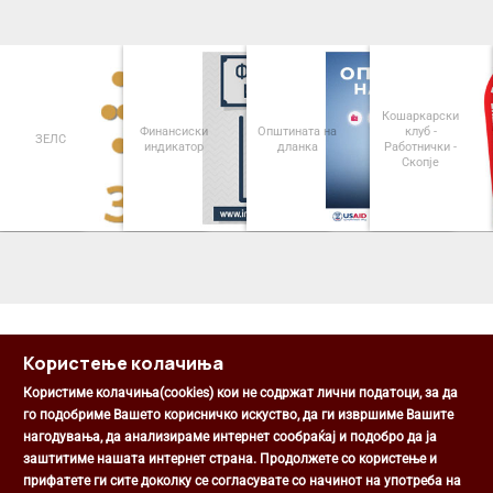
Кошаркарски
Финансиски
Општината на
клуб -
ЗЕЛС
индикатор
дланка
Работнички -
Скопје
<
>
Користење колачиња
Користиме колачиња(cookies) кои не содржат лични податоци, за да
го подобриме Вашето корисничко искуство, да ги извршиме Вашите
нагодувања, да анализираме интернет сообраќај и подобро да ја
Општина Центар
заштитиме нашата интернет страна. Продолжете со користење и
Михаил Цоков бр. 1, Скопје
прифатете ги сите доколку се согласувате со начинот на употреба на