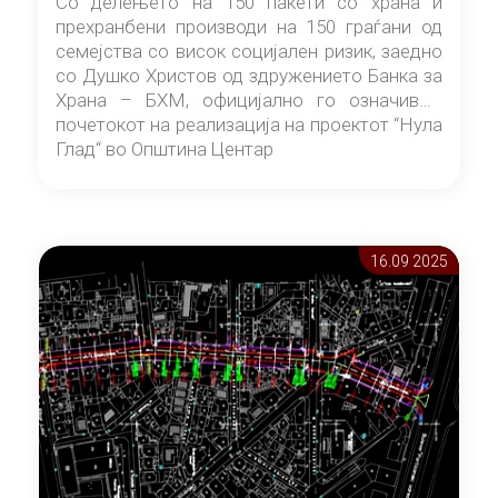
Со делењето на 150 пакети со храна и
прехранбени производи на 150 граѓани од
семејства со висок социјален ризик, заедно
со Душко Христов од здружението Банка за
Храна – БХМ, официјално го означивме
почетокот на реализација на проектот “Нула
Глад“ во Општина Центар
16.09 2025