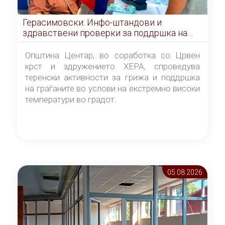
Герасимовски: Инфо-штандови и
здравствени проверки за поддршка на
граѓаните во услови на топлотен бран
Општина Центар, во соработка со Црвен
крст и здружението ХЕРА, спроведува
теренски активности за грижа и поддршка
на граѓаните во услови на екстремно високи
температури во градот.
05.08 2026