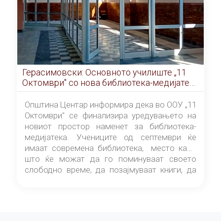
Герасимовски: Основното училиште „11
Октомври" со нова библиотека-медијатека
од септември
Општина Центар информира дека во ООУ „11
Октомври" се финализира уредувањето на
новиот простор наменет за библиотека-
медијатека. Учениците од септември ќе
имаат современа библиотека, место каде
што ќе можат да го поминуваат своето
слободно време, да позајмуваат книги, да
читаат и да разменуваат идеи.