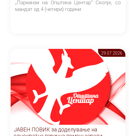
„Паркинзи на Општина Центар“ Скопје, со
мандат од 4 (четири) години.
29.07 2026
ЈАВЕН ПОВИК за доделување на
еднократна парична помош заради