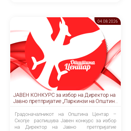
ОПШТИНА ЦЕНТАР Скопје Скопје
(„Службен гласник на Општина Центар
Скопје” број 9/2026), за времетраење од 3
04.08 2026
(три) години од денот на потпишувањето на
Договорот за закуп со најповолниот
понудувач.
ЈАВЕН КОНКУРС за избор на Директор на
Јавно претпријатие „Паркинзи на Општина
Центар“ – Скопје
Градоначалникот на Општина Центар –
Скопје распишува Јавен конкурс за избор
на Директор на Јавно претпријатие