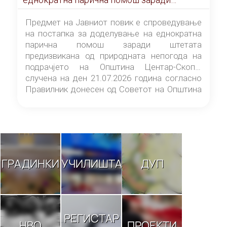
штетата предизвикана од природната
непогода на подрачјето на Општина
Предмет на Јавниот повик е спроведување
Центар-Скопје случена на ден 21.07.2026
на постапка за доделување на еднократна
година
парична помош заради штетата
предизвикана од природната непогода на
подрачјето на Општина Центар-Скопје
случена на ден 21.07.2026 година согласно
Правилник донесен од Советот на Општина
Центар-Скопје („Службен гласник на
Општина Центар-Скопје“ број 9/26).
ГРАДИНКИ
УЧИЛИШТА
ДУП
РЕГИСТАР
НВО
ПРОЕКТИ