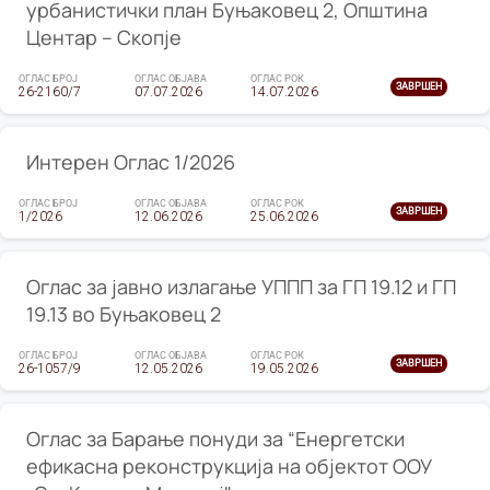
урбанистички план Буњаковец 2, Општина
Центар – Скопје
ОГЛАС БРОЈ
ОГЛАС ОБЈАВА
ОГЛАС РОК
ЗАВРШЕН
26-2160/7
07.07.2026
14.07.2026
Интерен Оглас 1/2026
ОГЛАС БРОЈ
ОГЛАС ОБЈАВА
ОГЛАС РОК
ЗАВРШЕН
1/2026
12.06.2026
25.06.2026
Оглас за јавно излагање УППП за ГП 19.12 и ГП
19.13 во Буњаковец 2
ОГЛАС БРОЈ
ОГЛАС ОБЈАВА
ОГЛАС РОК
ЗАВРШЕН
26-1057/9
12.05.2026
19.05.2026
Оглас за Барање понуди за “Енергетски
ефикасна реконструкција на објектот ООУ