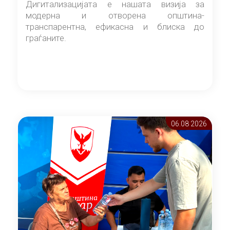
Дигитализацијата е нашата визија за
модерна и отворена општина-
транспарентна, ефикасна и блиска до
граѓаните.
06.08 2026