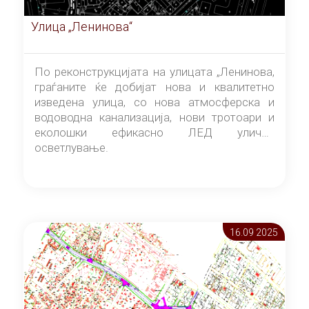
Улица „Ленинова“
По реконструкцијата на улицата „Ленинова,
граѓаните ќе добијат нова и квалитетно
изведена улица, со нова атмосферска и
водоводна канализација, нови тротоари и
еколошки ефикасно ЛЕД улично
осветлување.
16.09 2025