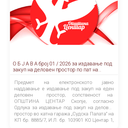
О Б Ј А В А брoj 01 / 2026 за издавање под
закуп на деловен простор по пат на
ЕЛЕКТРОНСКО ЈАВНО НАДДАВАЊЕ
Предмет на електронското јавно
наддавање е издавање под закуп на еден
деловен простор, сопственост на
ОПШТИНА ЦЕНТАР Скопје, согласно
Одлука за издавање под закуп на деловен
простор во катна гаража „Судска Палата” на
КП бр. 8885/7, И.Л. бр. 103901 КО Центар 1,
донесена од страна на Советот на