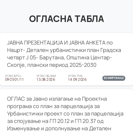
ОГЛАСНА ТАБЛА
ЈАВНА ПРЕЗЕНТАЦИЈА И ЈАВНА АНКЕТА по
Нацрт- Детален урбанистички план Градска
четврт Ј 05- Барутана, Општина Центар-
Скопје, плански период 2025-2030
ОГЛАС БРОЈ
ОГЛАС ОБЈАВА
ОГЛАС РОК
ВО МИРУВАЊЕ
09-2501/11
13.08.2026
14.09.2026
ОГЛАС за Јавно излагање на Проектна
програма со план за парцелација за
Урбанистички проект со план за парцелација
за спојување на ГП 20.12 и ГП 20.37 од
Изменување и дополнување на Детален