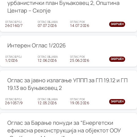
урбанистички план Буњаковец 2, Општина
Центар – Скопје
ОГЛАС БРОЈ
ОГЛАС ОБЈАВА
ОГЛАС РОК
ЗАВРШЕН
26-2160/7
07.07.2026
14.07.2026
Интерен Оглас 1/2026
ОГЛАС БРОЈ
ОГЛАС ОБЈАВА
ОГЛАС РОК
ЗАВРШЕН
1/2026
12.06.2026
25.06.2026
Оглас за јавно излагање УППП за ГП 19.12 и ГП
19.13 во Буњаковец 2
ОГЛАС БРОЈ
ОГЛАС ОБЈАВА
ОГЛАС РОК
ЗАВРШЕН
26-1057/9
12.05.2026
19.05.2026
Оглас за Барање понуди за “Енергетски
ефикасна реконструкција на објектот ООУ