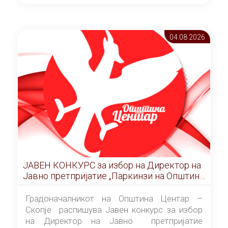
ОПШТИНА ЦЕНТАР Скопје Скопје
(„Службен гласник на Општина Центар
Скопје” број 9/2026), за времетраење од 3
04.08 2026
(три) години од денот на потпишувањето на
Договорот за закуп со најповолниот
понудувач.
ЈАВЕН КОНКУРС за избор на Директор на
Јавно претпријатие „Паркинзи на Општина
Центар“ – Скопје
Градоначалникот на Општина Центар –
Скопје распишува Јавен конкурс за избор
на Директор на Јавно претпријатие