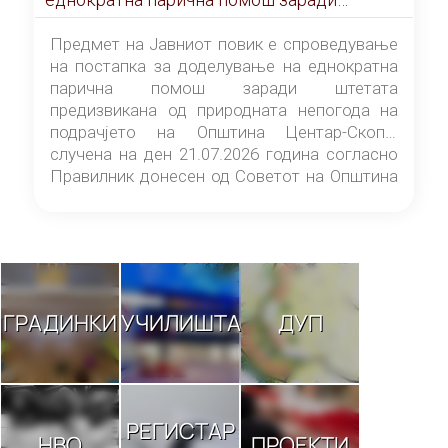
штетата предизвикана од природната
непогода на подрачјето на Општина
Предмет на Јавниот повик е спроведување
Центар-Скопје случена на ден 21.07.2026
на постапка за доделување на еднократна
година
парична помош заради штетата
предизвикана од природната непогода на
подрачјето на Општина Центар-Скопје
случена на ден 21.07.2026 година согласно
Правилник донесен од Советот на Општина
Центар-Скопје („Службен гласник на
Општина Центар-Скопје“ број 9/26).
ГРАДИНКИ
УЧИЛИШТА
ДУП
РЕГИСТАР
НВО
ПРОЕКТИ