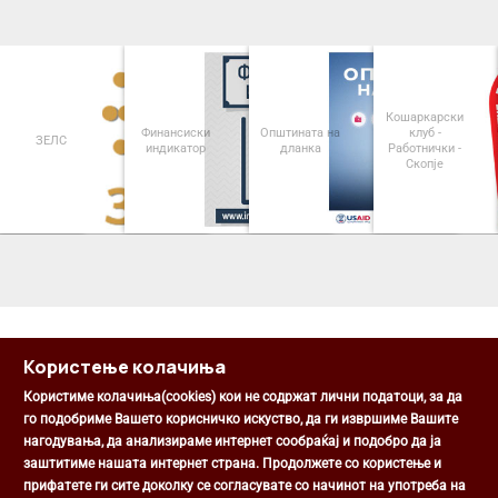
Кошаркарски
Финансиски
Општината на
клуб -
ЗЕЛС
индикатор
дланка
Работнички -
Скопје
<
>
Користење колачиња
Користиме колачиња(cookies) кои не содржат лични податоци, за да
го подобриме Вашето корисничко искуство, да ги извршиме Вашите
нагодувања, да анализираме интернет сообраќај и подобро да ја
Општина Центар
заштитиме нашата интернет страна. Продолжете со користење и
Михаил Цоков бр. 1, Скопје
прифатете ги сите доколку се согласувате со начинот на употреба на