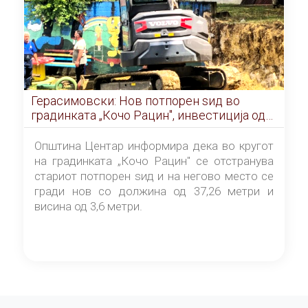
Герасимовски: Нов потпорен ѕид во
градинката „Кочо Рацин", инвестиција од
5,99 милиони денари
Општина Центар информира дека во кругот
на градинката „Кочо Рацин" се отстранува
стариот потпорен ѕид и на негово место се
гради нов со должина од 37,26 метри и
висина од 3,6 метри.