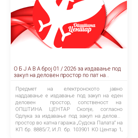
О Б Ј А В А брoj 01 / 2026 за издавање под
закуп на деловен простор по пат на
ЕЛЕКТРОНСКО ЈАВНО НАДДАВАЊЕ
Предмет на електронското јавно
наддавање е издавање под закуп на еден
деловен простор, сопственост на
ОПШТИНА ЦЕНТАР Скопје, согласно
Одлука за издавање под закуп на деловен
простор во катна гаража „Судска Палата” на
КП бр. 8885/7, И.Л. бр. 103901 КО Центар 1,
донесена од страна на Советот на