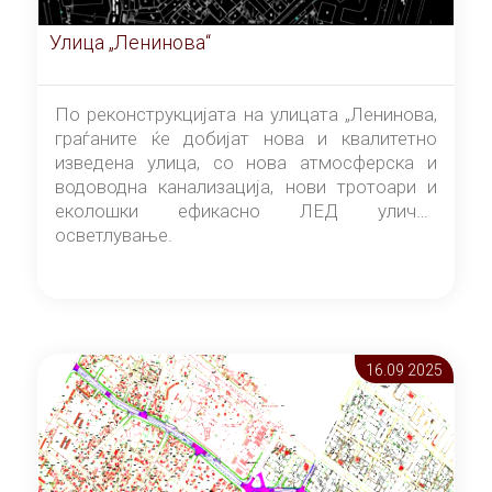
Улица „Ленинова“
По реконструкцијата на улицата „Ленинова,
граѓаните ќе добијат нова и квалитетно
изведена улица, со нова атмосферска и
водоводна канализација, нови тротоари и
еколошки ефикасно ЛЕД улично
осветлување.
16.09 2025