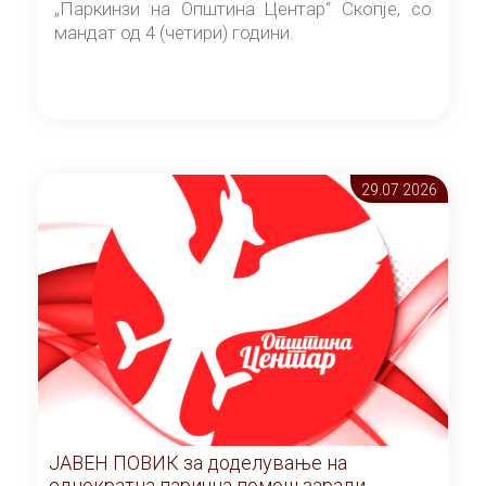
„Паркинзи на Општина Центар“ Скопје, со
мандат од 4 (четири) години.
29.07 2026
ЈАВЕН ПОВИК за доделување на
еднократна парична помош заради