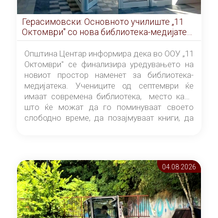
Герасимовски: Основното училиште „11
Октомври" со нова библиотека-медијатека
од септември
Општина Центар информира дека во ООУ „11
Октомври" се финализира уредувањето на
новиот простор наменет за библиотека-
медијатека. Учениците од септември ќе
имаат современа библиотека, место каде
што ќе можат да го поминуваат своето
слободно време, да позајмуваат книги, да
читаат и да разменуваат идеи.
04.08 2026