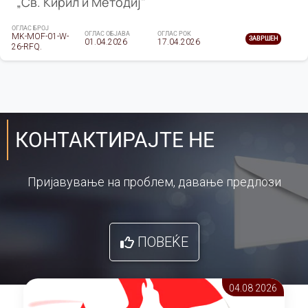
„Св. Кирил и Методиј"
ОГЛАС БРОЈ
ОГЛАС ОБЈАВА
ОГЛАС РОК
MK-MOF-01-W-
ЗАВРШЕН
01.04.2026
17.04.2026
26-RFQ.
КОНТАКТИРАЈТЕ НЕ
Пријавување на проблем, давање предлози
ПОВЕЌЕ
04.08 2026