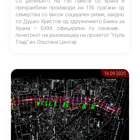
Со делењето на 150 пакети со храна и
прехранбени производи на 150 граѓани од
семејства со висок социјален ризик, заедно
со Душко Христов од здружението Банка за
Храна – БХМ, официјално го означивме
почетокот на реализација на проектот “Нула
Глад“ во Општина Центар
16.09 2025