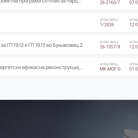
ОГЛАС за Јавно излагање на Проектна програма со план за парцелација за Урбанистички проект со план за парцелација за спојување на ГП 20.12 и ГП 20.37 од Изменување и дополнување на Детален урбанистички план Буњаковец 2, Општина Центар – Скопје
26-2160/7
07.0
ОГЛАС БРОЈ
ОГЛА
1/2026
12.0
ОГЛАС БРОЈ
ОГЛА
а ГП 19.12 и ГП 19.13 во Буњаковец 2
26-1057/9
12.0
ОГЛАС БРОЈ
ОГЛА
Оглас за Барање понуди за “Енергетски ефикасна реконструкција на објектот ООУ „Св. Кирил и Методиј"
MK-MOF-01-W-26-RFQ.
01.0