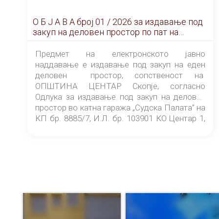
О Б Ј А В А брoj 01 / 2026 за издавање под
закуп на деловен простор по пат на
ЕЛЕКТРОНСКО ЈАВНО НАДДАВАЊЕ
Предмет на електронското јавно
наддавање е издавање под закуп на еден
деловен простор, сопственост на
ОПШТИНА ЦЕНТАР Скопје, согласно
Одлука за издавање под закуп на деловен
простор во катна гаража „Судска Палата” на
КП бр. 8885/7, И.Л. бр. 103901 КО Центар 1,
донесена од страна на Советот на
ОПШТИНА ЦЕНТАР Скопје Скопје
(„Службен гласник на Општина Центар
Скопје” број 9/2026), за времетраење од 3
(три) години од денот на потпишувањето на
Договорот за закуп со најповолниот
понудувач.