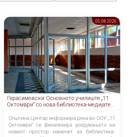
05.08 2026
Герасимовски: Основното училиште „11
Октомври" со нова библиотека-медијатека
од септември
Општина Центар информира дека во ООУ „11
Октомври" се финализира уредувањето на
новиот простор наменет за библиотека-