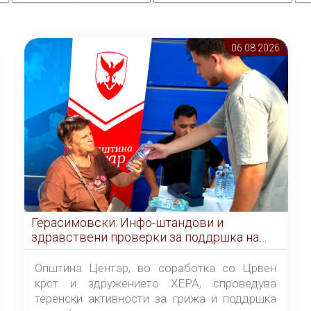
06.08 2026
Герасимовски: Инфо-штандови и
здравствени проверки за поддршка на
граѓаните во услови на топлотен бран
Општина Центар, во соработка со Црвен
крст и здружението ХЕРА, спроведува
теренски активности за грижа и поддршка