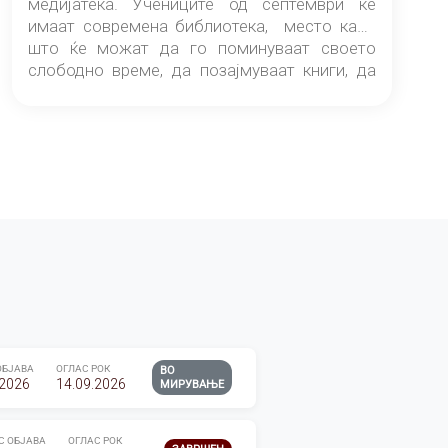
медијатека. Учениците од септември ќе
имаат современа библиотека, место каде
што ќе можат да го поминуваат своето
слободно време, да позајмуваат книги, да
читаат и да разменуваат идеи.
ОБЈАВА
ОГЛАС РОК
ВО
.2026
14.09.2026
МИРУВАЊЕ
С ОБЈАВА
ОГЛАС РОК