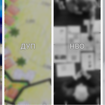
ДУП
НВО