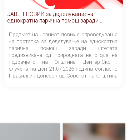
ЈАВЕН ПОВИК за доделување на
еднократна парична помош заради
штетата предизвикана од природната
непогода на подрачјето на Општина
Предмет на Јавниот повик е спроведување
Центар-Скопје случена на ден 21.07.2026
на постапка за доделување на еднократна
година
парична помош заради штетата
предизвикана од природната непогода на
подрачјето на Општина Центар-Скопје
случена на ден 21.07.2026 година согласно
Правилник донесен од Советот на Општина
Центар-Скопје („Службен гласник на
Општина Центар-Скопје“ број 9/26).