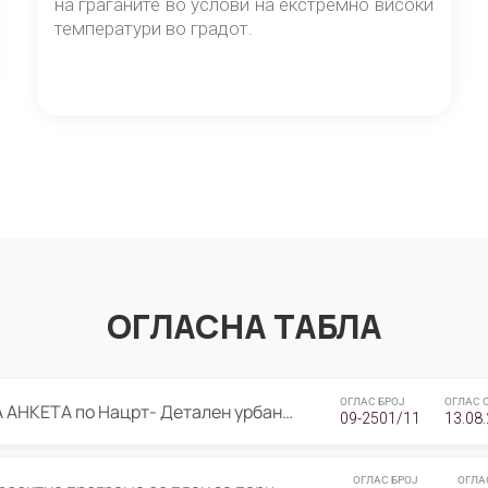
на граѓаните во услови на екстремно високи
температури во градот.
ОГЛАСНА ТАБЛА
ОГЛАС БРОЈ
ОГЛАС 
ЈАВНА ПРЕЗЕНТАЦИЈА И ЈАВНА АНКЕТА по Нацрт- Детален урбанистички план Градска четврт Ј 05- Барутана, Општина Центар- Скопје, плански период 2025-2030
09-2501/11
13.08
ОГЛАС БРОЈ
ОГЛА