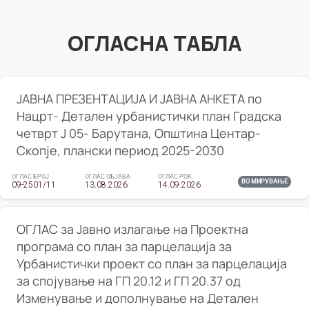
ОГЛАСНА ТАБЛА
ЈАВНА ПРЕЗЕНТАЦИЈА И ЈАВНА АНКЕТА по
Нацрт- Детален урбанистички план Градска
четврт Ј 05- Барутана, Општина Центар-
Скопје, плански период 2025-2030
ОГЛАС БРОЈ
ОГЛАС ОБЈАВА
ОГЛАС РОК
ВО МИРУВАЊЕ
09-2501/11
13.08.2026
14.09.2026
ОГЛАС за Јавно излагање на Проектна
програма со план за парцелација за
Урбанистички проект со план за парцелација
за спојување на ГП 20.12 и ГП 20.37 од
Изменување и дополнување на Детален