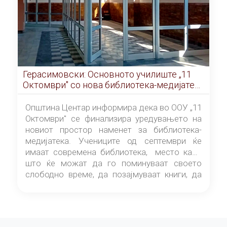
Герасимовски: Основното училиште „11
Октомври" со нова библиотека-медијатека
од септември
Општина Центар информира дека во ООУ „11
Октомври" се финализира уредувањето на
новиот простор наменет за библиотека-
медијатека. Учениците од септември ќе
имаат современа библиотека, место каде
што ќе можат да го поминуваат своето
слободно време, да позајмуваат книги, да
читаат и да разменуваат идеи.