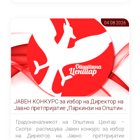
ОПШТИНА ЦЕНТАР Скопје Скопје
(„Службен гласник на Општина Центар
Скопје” број 9/2026), за времетраење од 3
04.08 2026
(три) години од денот на потпишувањето на
Договорот за закуп со најповолниот
понудувач.
ЈАВЕН КОНКУРС за избор на Директор на
Јавно претпријатие „Паркинзи на Општина
Центар“ – Скопје
Градоначалникот на Општина Центар –
Скопје распишува Јавен конкурс за избор
на Директор на Јавно претпријатие