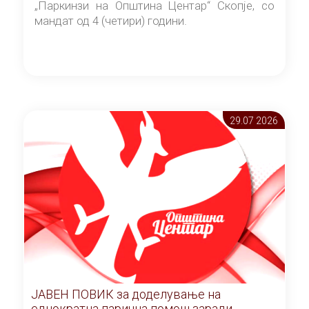
„Паркинзи на Општина Центар“ Скопје, со
мандат од 4 (четири) години.
29.07 2026
ЈАВЕН ПОВИК за доделување на
еднократна парична помош заради