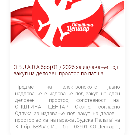
О Б Ј А В А брoj 01 / 2026 за издавање под
закуп на деловен простор по пат на
ЕЛЕКТРОНСКО ЈАВНО НАДДАВАЊЕ
Предмет на електронското јавно
наддавање е издавање под закуп на еден
деловен простор, сопственост на
ОПШТИНА ЦЕНТАР Скопје, согласно
Одлука за издавање под закуп на деловен
простор во катна гаража „Судска Палата” на
КП бр. 8885/7, И.Л. бр. 103901 КО Центар 1,
донесена од страна на Советот на