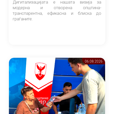
Дигитализацијата е нашата визија за
модерна и отворена општина-
транспарентна, ефикасна и блиска до
граѓаните.
06.08 2026