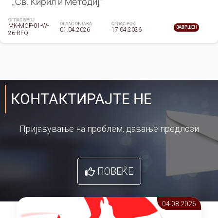
„Св. Кирил и Методиј"
ОГЛАС БРОЈ
ОГЛАС ОБЈАВА
ОГЛАС РОК
MK-MOF-01-W-
ЗАВРШЕН
01.04.2026
17.04.2026
26-RFQ.
КОНТАКТИРАЈТЕ НЕ
Пријавување на проблем, давање предлози
ПОВЕЌЕ
04.08 2026