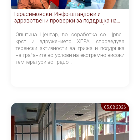
Герасимовски: Инфо-штандови и
здравствени проверки за поддршка на
граѓаните во услови на топлотен бран
Општина Центар, во соработка со Црвен
крст и здружението ХЕРА, спроведува
теренски активности за грижа и поддршка
на граѓаните во услови на екстремно високи
температури во градот.
05.08 2026