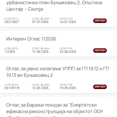
урбанистички план Буњаковец 2, Општина
Центар – Скопје
ОГЛАС БРОЈ
ОГЛАС ОБЈАВА
ОГЛАС РОК
ЗАВРШЕН
26-2160/7
07.07.2026
14.07.2026
Интерен Оглас 1/2026
ОГЛАС БРОЈ
ОГЛАС ОБЈАВА
ОГЛАС РОК
ЗАВРШЕН
1/2026
12.06.2026
25.06.2026
Оглас за јавно излагање УППП за ГП 19.12 и ГП
19.13 во Буњаковец 2
ОГЛАС БРОЈ
ОГЛАС ОБЈАВА
ОГЛАС РОК
ЗАВРШЕН
26-1057/9
12.05.2026
19.05.2026
Оглас за Барање понуди за “Енергетски
ефикасна реконструкција на објектот ООУ