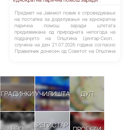
штетата предизвикана од природната
непогода на подрачјето на Општина
Предмет на Јавниот повик е спроведување
Центар-Скопје случена на ден 21.07.2026
на постапка за доделување на еднократна
година
парична помош заради штетата
предизвикана од природната непогода на
подрачјето на Општина Центар-Скопје
случена на ден 21.07.2026 година согласно
Правилник донесен од Советот на Општина
Центар-Скопје („Службен гласник на
Општина Центар-Скопје“ број 9/26).
ГРАДИНКИ
УЧИЛИШТА
ДУП
РЕГИСТАР
НВО
ПРОЕКТИ