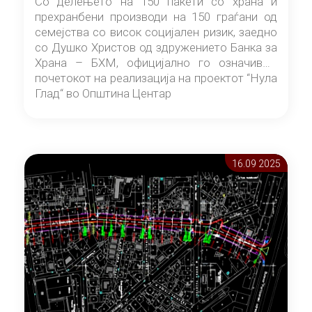
Со делењето на 150 пакети со храна и
прехранбени производи на 150 граѓани од
семејства со висок социјален ризик, заедно
со Душко Христов од здружението Банка за
Храна – БХМ, официјално го означивме
почетокот на реализација на проектот “Нула
Глад“ во Општина Центар
16.09 2025