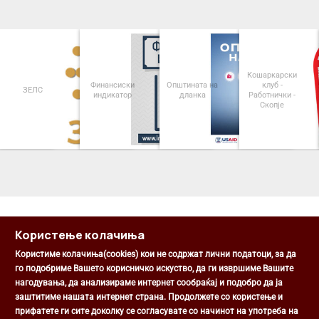
Кошаркарски
Финансиски
Општината на
клуб -
ЗЕЛС
индикатор
дланка
Работнички -
Скопје
<
>
Користење колачиња
Користиме колачиња(cookies) кои не содржат лични податоци, за да
го подобриме Вашето корисничко искуство, да ги извршиме Вашите
нагодувања, да анализираме интернет сообраќај и подобро да ја
Општина Центар
заштитиме нашата интернет страна. Продолжете со користење и
Михаил Цоков бр. 1, Скопје
прифатете ги сите доколку се согласувате со начинот на употреба на