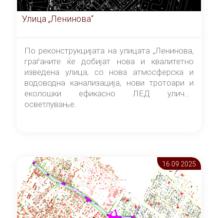
Улица „Ленинова“
По реконструкцијата на улицата „Ленинова,
граѓаните ќе добијат нова и квалитетно
изведена улица, со нова атмосферска и
водоводна канализација, нови тротоари и
еколошки ефикасно ЛЕД улично
осветлување.
16.09 2025