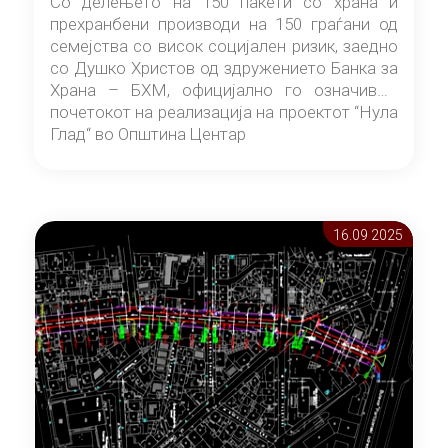
Со делењето на 150 пакети со храна и
прехранбени производи на 150 граѓани од
семејства со висок социјален ризик, заедно
со Душко Христов од здружението Банка за
Храна – БХМ, официјално го означивме
почетокот на реализација на проектот “Нула
Глад“ во Општина Центар
16.09 2025