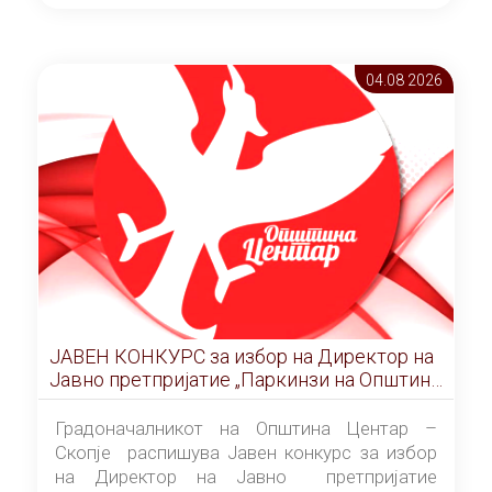
ОПШТИНА ЦЕНТАР Скопје Скопје
(„Службен гласник на Општина Центар
Скопје” број 9/2026), за времетраење од 3
04.08 2026
(три) години од денот на потпишувањето на
Договорот за закуп со најповолниот
понудувач.
ЈАВЕН КОНКУРС за избор на Директор на
Јавно претпријатие „Паркинзи на Општина
Центар“ – Скопје
Градоначалникот на Општина Центар –
Скопје распишува Јавен конкурс за избор
на Директор на Јавно претпријатие