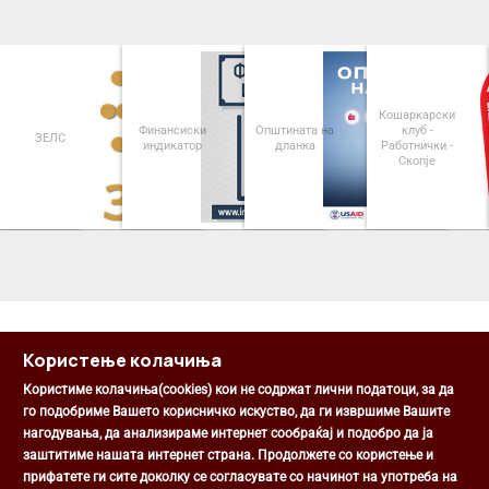
Кошаркарски
Финансиски
Општината на
клуб -
ЗЕЛС
индикатор
дланка
Работнички -
Скопје
<
>
Користење колачиња
Користиме колачиња(cookies) кои не содржат лични податоци, за да
го подобриме Вашето корисничко искуство, да ги извршиме Вашите
нагодувања, да анализираме интернет сообраќај и подобро да ја
Општина Центар
заштитиме нашата интернет страна. Продолжете со користење и
Михаил Цоков бр. 1, Скопје
прифатете ги сите доколку се согласувате со начинот на употреба на