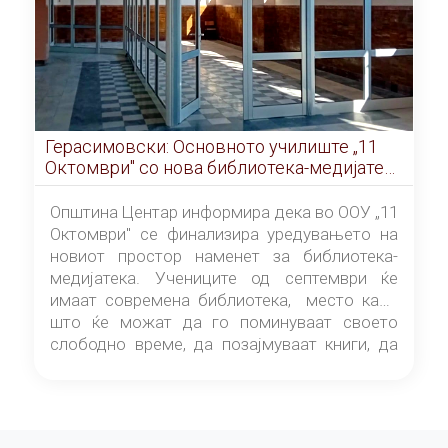
Герасимовски: Основното училиште „11
Октомври" со нова библиотека-медијатека
од септември
Општина Центар информира дека во ООУ „11
Октомври" се финализира уредувањето на
новиот простор наменет за библиотека-
медијатека. Учениците од септември ќе
имаат современа библиотека, место каде
што ќе можат да го поминуваат своето
слободно време, да позајмуваат книги, да
читаат и да разменуваат идеи.