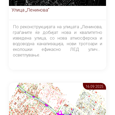
Улица „Ленинова“
По реконструкцијата на улицата „Ленинова,
граѓаните ќе добијат нова и квалитетно
изведена улица, со нова атмосферска и
водоводна канализација, нови тротоари и
еколошки ефикасно ЛЕД улично
осветлување.
16.09 2025