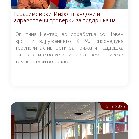
Герасимовски: Инфо-штандови и
здравствени проверки за поддршка на
граѓаните во услови на топлотен бран
Општина Центар, во соработка со Црвен
крст и здружението ХЕРА, спроведува
теренски активности за грижа и поддршка
на граѓаните во услови на екстремно високи
температури во градот.
05.08 2026