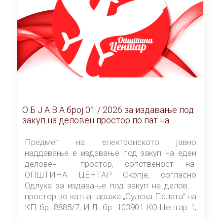
О Б Ј А В А брoj 01 / 2026 за издавање под
закуп на деловен простор по пат на
ЕЛЕКТРОНСКО ЈАВНО НАДДАВАЊЕ
Предмет на електронското јавно
наддавање е издавање под закуп на еден
деловен простор, сопственост на
ОПШТИНА ЦЕНТАР Скопје, согласно
Одлука за издавање под закуп на деловен
простор во катна гаража „Судска Палата” на
КП бр. 8885/7, И.Л. бр. 103901 КО Центар 1,
донесена од страна на Советот на