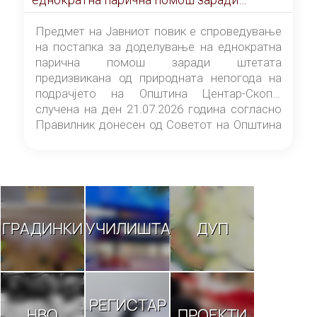
штетата предизвикана од природната
непогода на подрачјето на Општина
Предмет на Јавниот повик е спроведување
Центар-Скопје случена на ден 21.07.2026
на постапка за доделување на еднократна
година
парична помош заради штетата
предизвикана од природната непогода на
подрачјето на Општина Центар-Скопје
случена на ден 21.07.2026 година согласно
Правилник донесен од Советот на Општина
Центар-Скопје („Службен гласник на
Општина Центар-Скопје“ број 9/26).
ГРАДИНКИ
УЧИЛИШТА
ДУП
РЕГИСТАР
НВО
ПРОЕКТИ