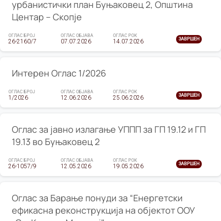
урбанистички план Буњаковец 2, Општина
Центар – Скопје
ОГЛАС БРОЈ
ОГЛАС ОБЈАВА
ОГЛАС РОК
ЗАВРШЕН
26-2160/7
07.07.2026
14.07.2026
Интерен Оглас 1/2026
ОГЛАС БРОЈ
ОГЛАС ОБЈАВА
ОГЛАС РОК
ЗАВРШЕН
1/2026
12.06.2026
25.06.2026
Оглас за јавно излагање УППП за ГП 19.12 и ГП
19.13 во Буњаковец 2
ОГЛАС БРОЈ
ОГЛАС ОБЈАВА
ОГЛАС РОК
ЗАВРШЕН
26-1057/9
12.05.2026
19.05.2026
Оглас за Барање понуди за “Енергетски
ефикасна реконструкција на објектот ООУ