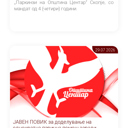
„Паркинзи на Општина Центар“ Скопје, со
мандат од 4 (четири) години.
29.07 2026
ЈАВЕН ПОВИК за доделување на
еднократна парична помош заради