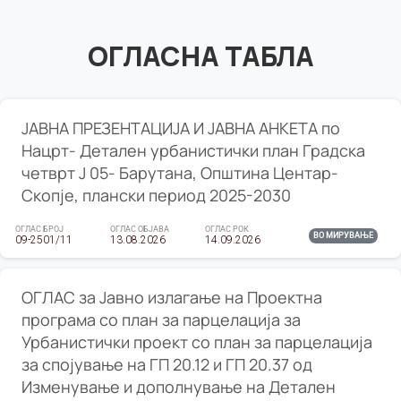
ОГЛАСНА ТАБЛА
ЈАВНА ПРЕЗЕНТАЦИЈА И ЈАВНА АНКЕТА по
Нацрт- Детален урбанистички план Градска
четврт Ј 05- Барутана, Општина Центар-
Скопје, плански период 2025-2030
ОГЛАС БРОЈ
ОГЛАС ОБЈАВА
ОГЛАС РОК
ВО МИРУВАЊЕ
09-2501/11
13.08.2026
14.09.2026
ОГЛАС за Јавно излагање на Проектна
програма со план за парцелација за
Урбанистички проект со план за парцелација
за спојување на ГП 20.12 и ГП 20.37 од
Изменување и дополнување на Детален