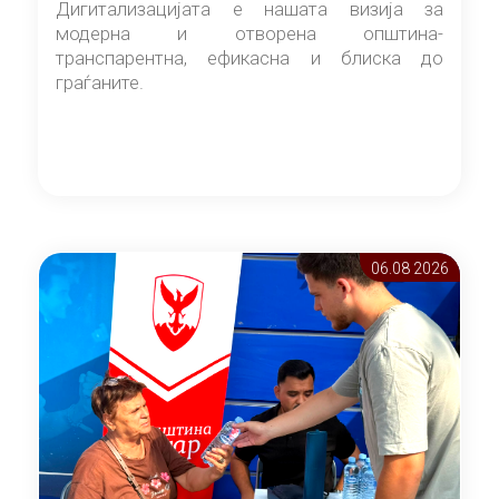
Дигитализацијата е нашата визија за
модерна и отворена општина-
транспарентна, ефикасна и блиска до
граѓаните.
06.08 2026