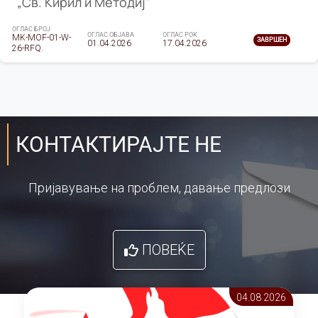
„Св. Кирил и Методиј"
ОГЛАС БРОЈ
ОГЛАС ОБЈАВА
ОГЛАС РОК
MK-MOF-01-W-
ЗАВРШЕН
01.04.2026
17.04.2026
26-RFQ.
КОНТАКТИРАЈТЕ НЕ
Пријавување на проблем, давање предлози
ПОВЕЌЕ
04.08 2026