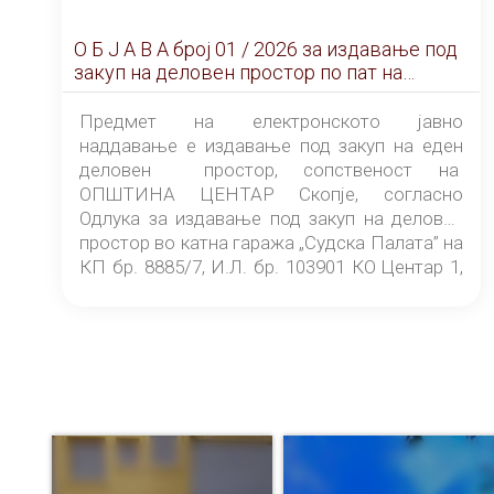
О Б Ј А В А брoj 01 / 2026 за издавање под
закуп на деловен простор по пат на
ЕЛЕКТРОНСКО ЈАВНО НАДДАВАЊЕ
Предмет на електронското јавно
наддавање е издавање под закуп на еден
деловен простор, сопственост на
ОПШТИНА ЦЕНТАР Скопје, согласно
Одлука за издавање под закуп на деловен
простор во катна гаража „Судска Палата” на
КП бр. 8885/7, И.Л. бр. 103901 КО Центар 1,
донесена од страна на Советот на
ОПШТИНА ЦЕНТАР Скопје Скопје
(„Службен гласник на Општина Центар
Скопје” број 9/2026), за времетраење од 3
(три) години од денот на потпишувањето на
Договорот за закуп со најповолниот
понудувач.