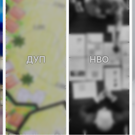
ДУП
НВО