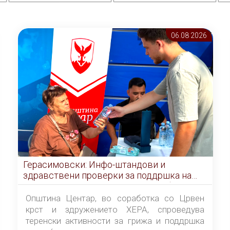
06.08 2026
Герасимовски: Инфо-штандови и
здравствени проверки за поддршка на
граѓаните во услови на топлотен бран
Општина Центар, во соработка со Црвен
крст и здружението ХЕРА, спроведува
теренски активности за грижа и поддршка