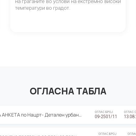
на граѓаните во услови на екстремно високи
температури во градот.
ОГЛАСНА ТАБЛА
ОГЛАС БРОЈ
ОГЛАС 
ЈАВНА ПРЕЗЕНТАЦИЈА И ЈАВНА АНКЕТА по Нацрт- Детален урбанистички план Градска четврт Ј 05- Барутана, Општина Центар- Скопје, плански период 2025-2030
09-2501/11
13.08
ОГЛАС БРОЈ
ОГЛА