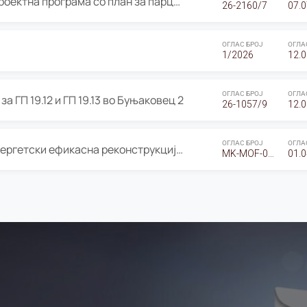
ОГЛАС за Јавно излагање на Проектна програма со план за парцелација за Урбанистички проект со план за парцелација за спојување на ГП 20.12 и ГП 20.37 од Изменување и дополнување на Детален урбанистички план Буњаковец 2, Општина Центар – Скопје
26-2160/7
07.0
ОГЛАС БРОЈ
ОГЛА
1/2026
12.0
ОГЛАС БРОЈ
ОГЛА
а ГП 19.12 и ГП 19.13 во Буњаковец 2
26-1057/9
12.0
ОГЛАС БРОЈ
ОГЛА
Оглас за Барање понуди за “Енергетски ефикасна реконструкција на објектот ООУ „Св. Кирил и Методиј"
MK-MOF-01-W-26-RFQ.
01.0