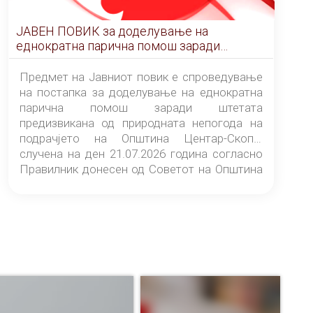
ЈАВЕН ПОВИК за доделување на
еднократна парична помош заради
штетата предизвикана од природната
непогода на подрачјето на Општина
Предмет на Јавниот повик е спроведување
Центар-Скопје случена на ден 21.07.2026
на постапка за доделување на еднократна
година
парична помош заради штетата
предизвикана од природната непогода на
подрачјето на Општина Центар-Скопје
случена на ден 21.07.2026 година согласно
Правилник донесен од Советот на Општина
Центар-Скопје („Службен гласник на
Општина Центар-Скопје“ број 9/26).