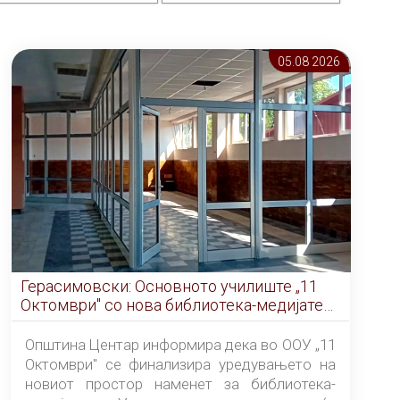
05.08 2026
Герасимовски: Основното училиште „11
Октомври" со нова библиотека-медијатека
од септември
Општина Центар информира дека во ООУ „11
Октомври" се финализира уредувањето на
новиот простор наменет за библиотека-