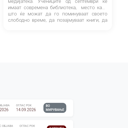
медијатека. Учениците од септември ќе
имаат современа библиотека, место каде
што ќе можат да го поминуваат своето
слободно време, да позајмуваат книги, да
читаат и да разменуваат идеи.
ОБЈАВА
ОГЛАС РОК
ВО
.2026
14.09.2026
МИРУВАЊЕ
С ОБЈАВА
ОГЛАС РОК