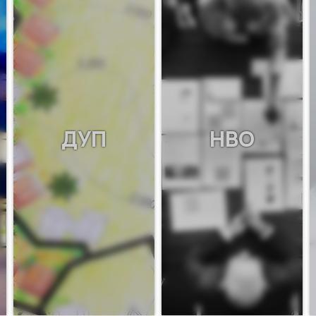
ДУП
НВО