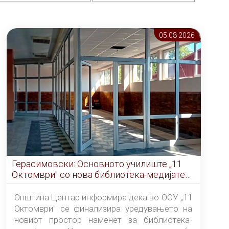
05.08 2026
Герасимовски: Основното училиште „11
Октомври" со нова библиотека-медијатека
од септември
Општина Центар информира дека во ООУ „11
Октомври" се финализира уредувањето на
новиот простор наменет за библиотека-