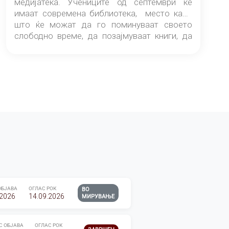
медијатека. Учениците од септември ќе
имаат современа библиотека, место каде
што ќе можат да го поминуваат своето
слободно време, да позајмуваат книги, да
читаат и да разменуваат идеи.
ОБЈАВА
ОГЛАС РОК
ВО
.2026
14.09.2026
МИРУВАЊЕ
С ОБЈАВА
ОГЛАС РОК