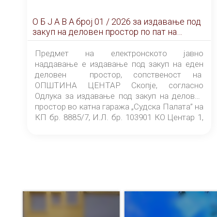
О Б Ј А В А брoj 01 / 2026 за издавање под
закуп на деловен простор по пат на
ЕЛЕКТРОНСКО ЈАВНО НАДДАВАЊЕ
Предмет на електронското јавно
наддавање е издавање под закуп на еден
деловен простор, сопственост на
ОПШТИНА ЦЕНТАР Скопје, согласно
Одлука за издавање под закуп на деловен
простор во катна гаража „Судска Палата” на
КП бр. 8885/7, И.Л. бр. 103901 КО Центар 1,
донесена од страна на Советот на
ОПШТИНА ЦЕНТАР Скопје Скопје
(„Службен гласник на Општина Центар
Скопје” број 9/2026), за времетраење од 3
(три) години од денот на потпишувањето на
Договорот за закуп со најповолниот
понудувач.