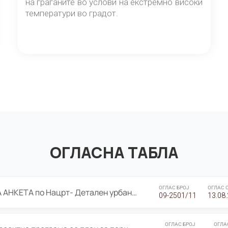
на граѓаните во услови на екстремно високи
температури во градот.
ОГЛАСНА ТАБЛА
ОГЛАС БРОЈ
ОГЛАС 
ЈАВНА ПРЕЗЕНТАЦИЈА И ЈАВНА АНКЕТА по Нацрт- Детален урбанистички план Градска четврт Ј 05- Барутана, Општина Центар- Скопје, плански период 2025-2030
09-2501/11
13.08
ОГЛАС БРОЈ
ОГЛА