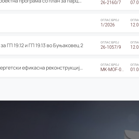
ОГЛАС за Јавно излагање на Проектна програма со план за парцелација за Урбанистички проект со план за парцелација за спојување на ГП 20.12 и ГП 20.37 од Изменување и дополнување на Детален урбанистички план Буњаковец 2, Општина Центар – Скопје
26-2160/7
07.0
ОГЛАС БРОЈ
ОГЛА
1/2026
12.0
ОГЛАС БРОЈ
ОГЛА
а ГП 19.12 и ГП 19.13 во Буњаковец 2
26-1057/9
12.0
ОГЛАС БРОЈ
ОГЛА
Оглас за Барање понуди за “Енергетски ефикасна реконструкција на објектот ООУ „Св. Кирил и Методиј"
MK-MOF-01-W-26-RFQ.
01.0