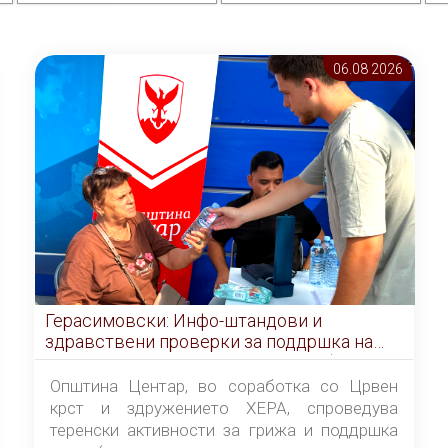
06.08 2026
Герасимовски: Инфо-штандови и
здравствени проверки за поддршка на
граѓаните во услови на топлотен бран
Општина Центар, во соработка со Црвен
крст и здружението ХЕРА, спроведува
теренски активности за грижа и поддршка