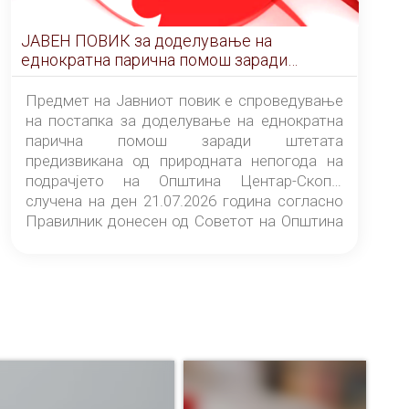
ЈАВЕН ПОВИК за доделување на
еднократна парична помош заради
штетата предизвикана од природната
непогода на подрачјето на Општина
Предмет на Јавниот повик е спроведување
Центар-Скопје случена на ден 21.07.2026
на постапка за доделување на еднократна
година
парична помош заради штетата
предизвикана од природната непогода на
подрачјето на Општина Центар-Скопје
случена на ден 21.07.2026 година согласно
Правилник донесен од Советот на Општина
Центар-Скопје („Службен гласник на
Општина Центар-Скопје“ број 9/26).