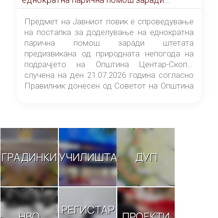
штетата предизвикана од природната
непогода на подрачјето на Општина
Предмет на Јавниот повик е спроведување
Центар-Скопје случена на ден 21.07.2026
на постапка за доделување на еднократна
година
парична помош заради штетата
предизвикана од природната непогода на
подрачјето на Општина Центар-Скопје
случена на ден 21.07.2026 година согласно
Правилник донесен од Советот на Општина
Центар-Скопје („Службен гласник на
Општина Центар-Скопје“ број 9/26).
ГРАДИНКИ
УЧИЛИШТА
ДУП
РЕГИСТАР
НВО
ПРОЕКТИ