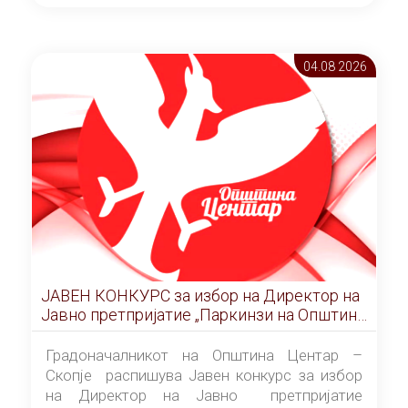
ОПШТИНА ЦЕНТАР Скопје Скопје
(„Службен гласник на Општина Центар
Скопје” број 9/2026), за времетраење од 3
04.08 2026
(три) години од денот на потпишувањето на
Договорот за закуп со најповолниот
понудувач.
ЈАВЕН КОНКУРС за избор на Директор на
Јавно претпријатие „Паркинзи на Општина
Центар“ – Скопје
Градоначалникот на Општина Центар –
Скопје распишува Јавен конкурс за избор
на Директор на Јавно претпријатие