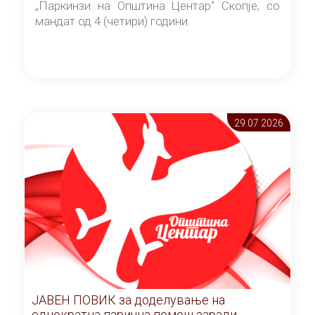
„Паркинзи на Општина Центар“ Скопје, со
мандат од 4 (четири) години.
29.07 2026
ЈАВЕН ПОВИК за доделување на
еднократна парична помош заради