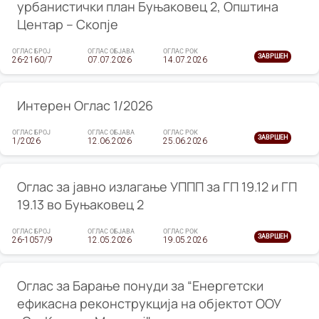
урбанистички план Буњаковец 2, Општина
Центар – Скопје
ОГЛАС БРОЈ
ОГЛАС ОБЈАВА
ОГЛАС РОК
ЗАВРШЕН
26-2160/7
07.07.2026
14.07.2026
Интерен Оглас 1/2026
ОГЛАС БРОЈ
ОГЛАС ОБЈАВА
ОГЛАС РОК
ЗАВРШЕН
1/2026
12.06.2026
25.06.2026
Оглас за јавно излагање УППП за ГП 19.12 и ГП
19.13 во Буњаковец 2
ОГЛАС БРОЈ
ОГЛАС ОБЈАВА
ОГЛАС РОК
ЗАВРШЕН
26-1057/9
12.05.2026
19.05.2026
Оглас за Барање понуди за “Енергетски
ефикасна реконструкција на објектот ООУ