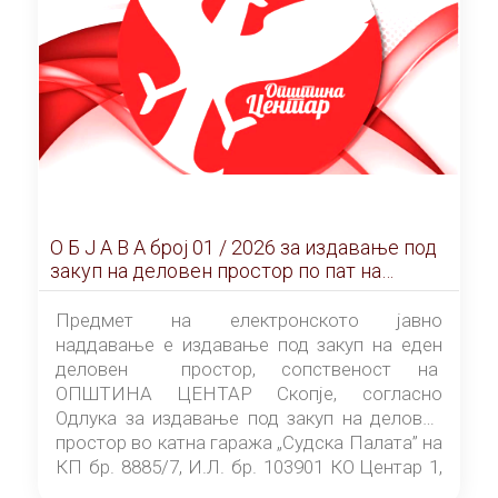
О Б Ј А В А брoj 01 / 2026 за издавање под
закуп на деловен простор по пат на
ЕЛЕКТРОНСКО ЈАВНО НАДДАВАЊЕ
Предмет на електронското јавно
наддавање е издавање под закуп на еден
деловен простор, сопственост на
ОПШТИНА ЦЕНТАР Скопје, согласно
Одлука за издавање под закуп на деловен
простор во катна гаража „Судска Палата” на
КП бр. 8885/7, И.Л. бр. 103901 КО Центар 1,
донесена од страна на Советот на