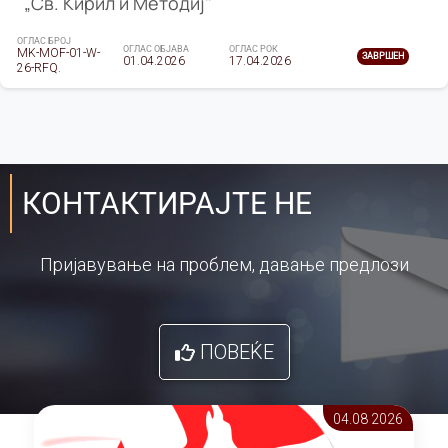
„Св. Кирил и Методиј"
ОГЛАС БРОЈ
ОГЛАС ОБЈАВА
ОГЛАС РОК
MK-MOF-01-W-
ЗАВРШЕН
01.04.2026
17.04.2026
26-RFQ.
КОНТАКТИРАЈТЕ НЕ
Пријавување на проблем, давање предлози
ПОВЕЌЕ
04.08 2026