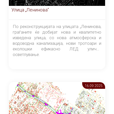
Улица „Ленинова“
По реконструкцијата на улицата „Ленинова,
граѓаните ќе добијат нова и квалитетно
изведена улица, со нова атмосферска и
водоводна канализација, нови тротоари и
еколошки ефикасно ЛЕД улично
осветлување.
16.09 2025