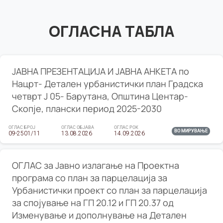
ОГЛАСНА ТАБЛА
ЈАВНА ПРЕЗЕНТАЦИЈА И ЈАВНА АНКЕТА по
Нацрт- Детален урбанистички план Градска
четврт Ј 05- Барутана, Општина Центар-
Скопје, плански период 2025-2030
ОГЛАС БРОЈ
ОГЛАС ОБЈАВА
ОГЛАС РОК
ВО МИРУВАЊЕ
09-2501/11
13.08.2026
14.09.2026
ОГЛАС за Јавно излагање на Проектна
програма со план за парцелација за
Урбанистички проект со план за парцелација
за спојување на ГП 20.12 и ГП 20.37 од
Изменување и дополнување на Детален