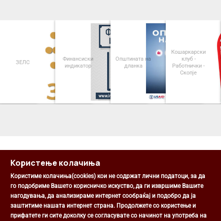
Кошаркарски
Финансиски
Општината на
клуб -
ЗЕЛС
индикатор
дланка
Работнички -
Скопје
<
>
Користење колачиња
Користиме колачиња(cookies) кои не содржат лични податоци, за да
го подобриме Вашето корисничко искуство, да ги извршиме Вашите
нагодувања, да анализираме интернет сообраќај и подобро да ја
Општина Центар
заштитиме нашата интернет страна. Продолжете со користење и
Михаил Цоков бр. 1, Скопје
прифатете ги сите доколку се согласувате со начинот на употреба на