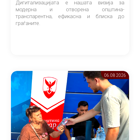
Дигитализацијата е нашата визија за
модерна и отворена општина-
транспарентна, ефикасна и блиска до
граѓаните.
06.08 2026