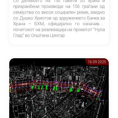
Со делењето на 150 пакети со храна и
прехранбени производи на 150 граѓани од
семејства со висок социјален ризик, заедно
со Душко Христов од здружението Банка за
Храна – БХМ, официјално го означивме
почетокот на реализација на проектот “Нула
Глад“ во Општина Центар
16.09 2025