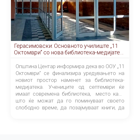
Герасимовски: Основното училиште „11
Октомври" со нова библиотека-медијатека
од септември
Општина Центар информира дека во ООУ „11
Октомври" се финализира уредувањето на
новиот простор наменет за библиотека-
медијатека. Учениците од септември ќе
имаат современа библиотека, место каде
што ќе можат да го поминуваат своето
слободно време, да позајмуваат книги, да
читаат и да разменуваат идеи.