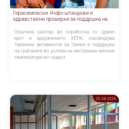
Герасимовски: Инфо-штандови и
здравствени проверки за поддршка на
граѓаните во услови на топлотен бран
Општина Центар, во соработка со Црвен
крст и здружението ХЕРА, спроведува
теренски активности за грижа и поддршка
на граѓаните во услови на екстремно високи
температури во градот.
05.08 2026