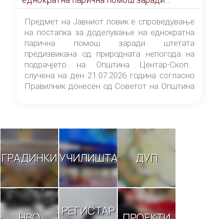
штетата предизвикана од природната
непогода на подрачјето на Општина
Предмет на Јавниот повик е спроведување
Центар-Скопје случена на ден 21.07.2026
на постапка за доделување на еднократна
година
парична помош заради штетата
предизвикана од природната непогода на
подрачјето на Општина Центар-Скопје
случена на ден 21.07.2026 година согласно
Правилник донесен од Советот на Општина
Центар-Скопје („Службен гласник на
Општина Центар-Скопје“ број 9/26).
ГРАДИНКИ
УЧИЛИШТА
ДУП
РЕГИСТАР
НВО
ПРОЕКТИ