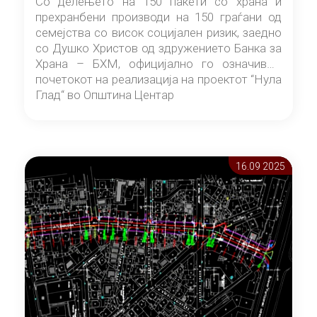
Со делењето на 150 пакети со храна и
прехранбени производи на 150 граѓани од
семејства со висок социјален ризик, заедно
со Душко Христов од здружението Банка за
Храна – БХМ, официјално го означивме
почетокот на реализација на проектот “Нула
Глад“ во Општина Центар
16.09 2025