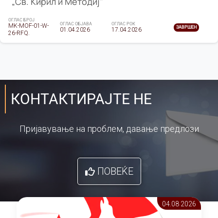
„Св. Кирил и Методиј"
ОГЛАС БРОЈ
ОГЛАС ОБЈАВА
ОГЛАС РОК
MK-MOF-01-W-
ЗАВРШЕН
01.04.2026
17.04.2026
26-RFQ.
КОНТАКТИРАЈТЕ НЕ
Пријавување на проблем, давање предлози
ПОВЕЌЕ
04.08 2026