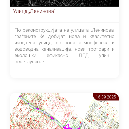
Улица „Ленинова“
По реконструкцијата на улицата „Ленинова,
граѓаните ќе добијат нова и квалитетно
изведена улица, со нова атмосферска и
водоводна канализација, нови тротоари и
еколошки ефикасно ЛЕД улично
осветлување.
16.09 2025