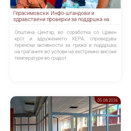
Герасимовски: Инфо-штандови и
здравствени проверки за поддршка на
граѓаните во услови на топлотен бран
Општина Центар, во соработка со Црвен
крст и здружението ХЕРА, спроведува
теренски активности за грижа и поддршка
на граѓаните во услови на екстремно високи
температури во градот.
05.08 2026