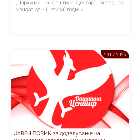
„Паркинзи на Општина Центар“ Скопје, со
мандат од 4 (четири) години.
29.07 2026
ЈАВЕН ПОВИК за доделување на
еднократна парична помош заради