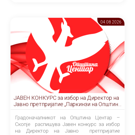
ОПШТИНА ЦЕНТАР Скопје Скопје
(„Службен гласник на Општина Центар
Скопје” број 9/2026), за времетраење од 3
04.08 2026
(три) години од денот на потпишувањето на
Договорот за закуп со најповолниот
понудувач.
ЈАВЕН КОНКУРС за избор на Директор на
Јавно претпријатие „Паркинзи на Општина
Центар“ – Скопје
Градоначалникот на Општина Центар –
Скопје распишува Јавен конкурс за избор
на Директор на Јавно претпријатие