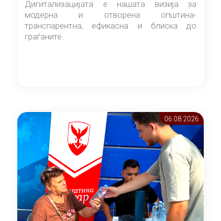
Дигитализацијата е нашата визија за
модерна и отворена општина-
транспарентна, ефикасна и блиска до
граѓаните.
06.08 2026