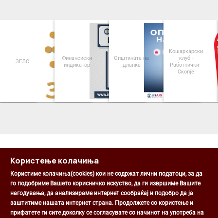
Кошаркарски
Финансиски
Општината на
клуб -
ЗЕЛС
индикатор
дланка
Работнички -
Скопје
<
>
Користење колачиња
Користиме колачиња(cookies) кои не содржат лични податоци, за да
го подобриме Вашето корисничко искуство, да ги извршиме Вашите
нагодувања, да анализираме интернет сообраќај и подобро да ја
Општина Центар
заштитиме нашата интернет страна. Продолжете со користење и
Михаил Цоков бр. 1, Скопје
прифатете ги сите доколку се согласувате со начинот на употреба на