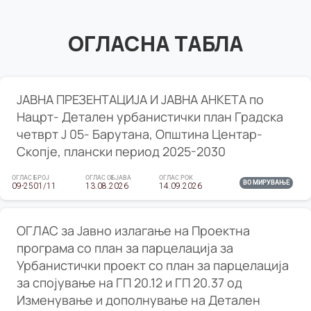
ОГЛАСНА ТАБЛА
ЈАВНА ПРЕЗЕНТАЦИЈА И ЈАВНА АНКЕТА по
Нацрт- Детален урбанистички план Градска
четврт Ј 05- Барутана, Општина Центар-
Скопје, плански период 2025-2030
ОГЛАС БРОЈ
ОГЛАС ОБЈАВА
ОГЛАС РОК
ВО МИРУВАЊЕ
09-2501/11
13.08.2026
14.09.2026
ОГЛАС за Јавно излагање на Проектна
програма со план за парцелација за
Урбанистички проект со план за парцелација
за спојување на ГП 20.12 и ГП 20.37 од
Изменување и дополнување на Детален