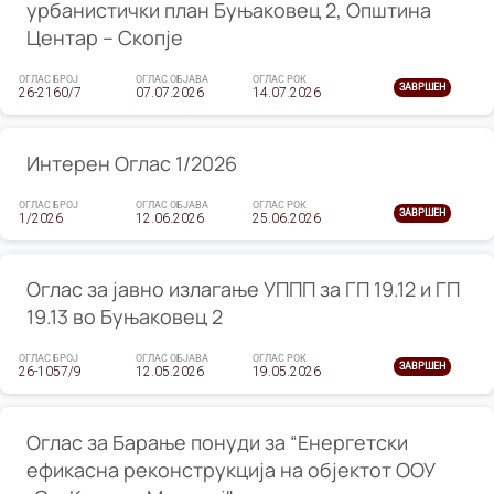
урбанистички план Буњаковец 2, Општина
Центар – Скопје
ОГЛАС БРОЈ
ОГЛАС ОБЈАВА
ОГЛАС РОК
ЗАВРШЕН
26-2160/7
07.07.2026
14.07.2026
Интерен Оглас 1/2026
ОГЛАС БРОЈ
ОГЛАС ОБЈАВА
ОГЛАС РОК
ЗАВРШЕН
1/2026
12.06.2026
25.06.2026
Оглас за јавно излагање УППП за ГП 19.12 и ГП
19.13 во Буњаковец 2
ОГЛАС БРОЈ
ОГЛАС ОБЈАВА
ОГЛАС РОК
ЗАВРШЕН
26-1057/9
12.05.2026
19.05.2026
Оглас за Барање понуди за “Енергетски
ефикасна реконструкција на објектот ООУ