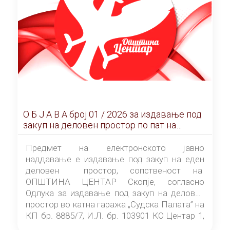
О Б Ј А В А брoj 01 / 2026 за издавање под
закуп на деловен простор по пат на
ЕЛЕКТРОНСКО ЈАВНО НАДДАВАЊЕ
Предмет на електронското јавно
наддавање е издавање под закуп на еден
деловен простор, сопственост на
ОПШТИНА ЦЕНТАР Скопје, согласно
Одлука за издавање под закуп на деловен
простор во катна гаража „Судска Палата” на
КП бр. 8885/7, И.Л. бр. 103901 КО Центар 1,
донесена од страна на Советот на