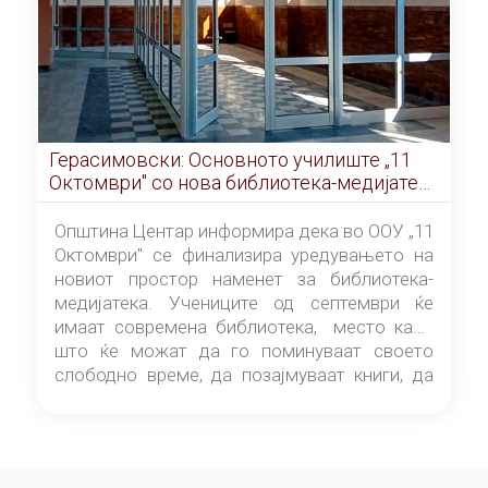
Герасимовски: Основното училиште „11
Октомври" со нова библиотека-медијатека
од септември
Општина Центар информира дека во ООУ „11
Октомври" се финализира уредувањето на
новиот простор наменет за библиотека-
медијатека. Учениците од септември ќе
имаат современа библиотека, место каде
што ќе можат да го поминуваат своето
слободно време, да позајмуваат книги, да
читаат и да разменуваат идеи.