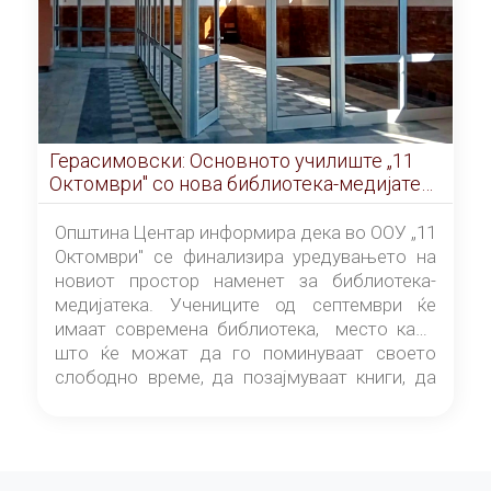
Герасимовски: Основното училиште „11
Октомври" со нова библиотека-медијатека
од септември
Општина Центар информира дека во ООУ „11
Октомври" се финализира уредувањето на
новиот простор наменет за библиотека-
медијатека. Учениците од септември ќе
имаат современа библиотека, место каде
што ќе можат да го поминуваат своето
слободно време, да позајмуваат книги, да
читаат и да разменуваат идеи.