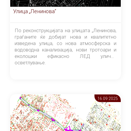
Улица „Ленинова“
По реконструкцијата на улицата „Ленинова,
граѓаните ќе добијат нова и квалитетно
изведена улица, со нова атмосферска и
водоводна канализација, нови тротоари и
еколошки ефикасно ЛЕД улично
осветлување.
16.09 2025