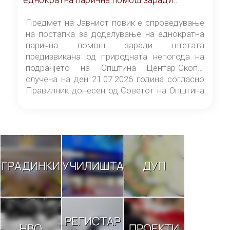
штетата предизвикана од природната
непогода на подрачјето на Општина
Предмет на Јавниот повик е спроведување
Центар-Скопје случена на ден 21.07.2026
на постапка за доделување на еднократна
година
парична помош заради штетата
предизвикана од природната непогода на
подрачјето на Општина Центар-Скопје
случена на ден 21.07.2026 година согласно
Правилник донесен од Советот на Општина
Центар-Скопје („Службен гласник на
Општина Центар-Скопје“ број 9/26).
ГРАДИНКИ
УЧИЛИШТА
ДУП
РЕГИСТАР
НВО
ПРОЕКТИ