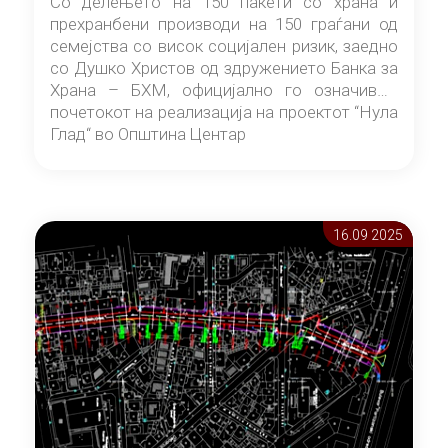
Со делењето на 150 пакети со храна и
прехранбени производи на 150 граѓани од
семејства со висок социјален ризик, заедно
со Душко Христов од здружението Банка за
Храна – БХМ, официјално го означивме
почетокот на реализација на проектот “Нула
Глад“ во Општина Центар
16.09 2025