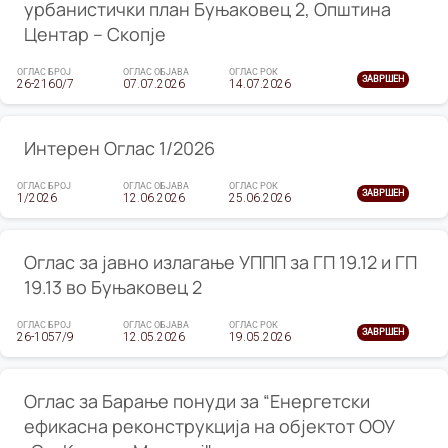
урбанистички план Буњаковец 2, Општина
Центар – Скопје
ОГЛАС БРОЈ
ОГЛАС ОБЈАВА
ОГЛАС РОК
ЗАВРШЕН
26-2160/7
07.07.2026
14.07.2026
Интерен Оглас 1/2026
ОГЛАС БРОЈ
ОГЛАС ОБЈАВА
ОГЛАС РОК
ЗАВРШЕН
1/2026
12.06.2026
25.06.2026
Оглас за јавно излагање УППП за ГП 19.12 и ГП
19.13 во Буњаковец 2
ОГЛАС БРОЈ
ОГЛАС ОБЈАВА
ОГЛАС РОК
ЗАВРШЕН
26-1057/9
12.05.2026
19.05.2026
Оглас за Барање понуди за “Енергетски
ефикасна реконструкција на објектот ООУ