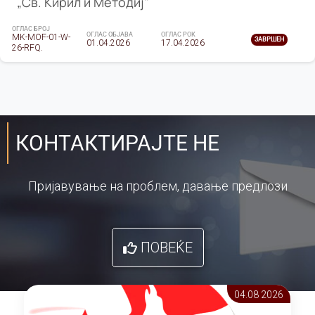
„Св. Кирил и Методиј"
ОГЛАС БРОЈ
ОГЛАС ОБЈАВА
ОГЛАС РОК
MK-MOF-01-W-
ЗАВРШЕН
01.04.2026
17.04.2026
26-RFQ.
КОНТАКТИРАЈТЕ НЕ
Пријавување на проблем, давање предлози
ПОВЕЌЕ
04.08 2026