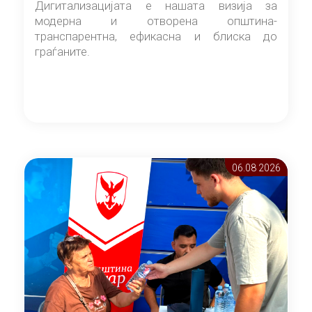
Дигитализацијата е нашата визија за
модерна и отворена општина-
транспарентна, ефикасна и блиска до
граѓаните.
06.08 2026