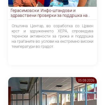
Герасимовски: Инфо-штандови и
здравствени проверки за поддршка на
граѓаните во услови на топлотен бран
Општина Центар, во соработка со Црвен
крст и здружението ХЕРА, спроведува
теренски активности за грижа и поддршка
на граѓаните во услови на екстремно високи
температури во градот.
05.08 2026