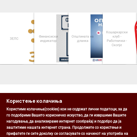
Кошаркарски
Финансиски
Општината на
клуб -
ЗЕЛС
индикатор
дланка
Работнички -
Скопје
<
>
Користење колачиња
Користиме колачиња(cookies) кои не содржат лични податоци, за да
го подобриме Вашето корисничко искуство, да ги извршиме Вашите
нагодувања, да анализираме интернет сообраќај и подобро да ја
Општина Центар
заштитиме нашата интернет страна. Продолжете со користење и
Михаил Цоков бр. 1, Скопје
прифатете ги сите доколку се согласувате со начинот на употреба на