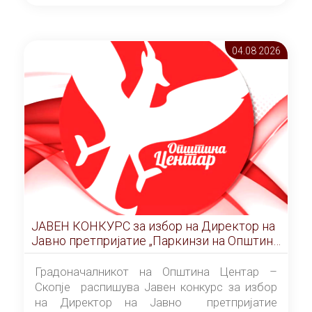
ОПШТИНА ЦЕНТАР Скопје Скопје
(„Службен гласник на Општина Центар
Скопје” број 9/2026), за времетраење од 3
04.08 2026
(три) години од денот на потпишувањето на
Договорот за закуп со најповолниот
понудувач.
ЈАВЕН КОНКУРС за избор на Директор на
Јавно претпријатие „Паркинзи на Општина
Центар“ – Скопје
Градоначалникот на Општина Центар –
Скопје распишува Јавен конкурс за избор
на Директор на Јавно претпријатие