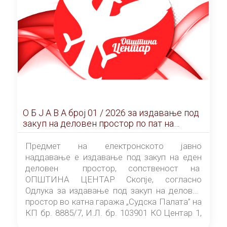
О Б Ј А В А брoj 01 / 2026 за издавање под
закуп на деловен простор по пат на
ЕЛЕКТРОНСКО ЈАВНО НАДДАВАЊЕ
Предмет на електронското јавно
наддавање е издавање под закуп на еден
деловен простор, сопственост на
ОПШТИНА ЦЕНТАР Скопје, согласно
Одлука за издавање под закуп на деловен
простор во катна гаража „Судска Палата” на
КП бр. 8885/7, И.Л. бр. 103901 КО Центар 1,
донесена од страна на Советот на