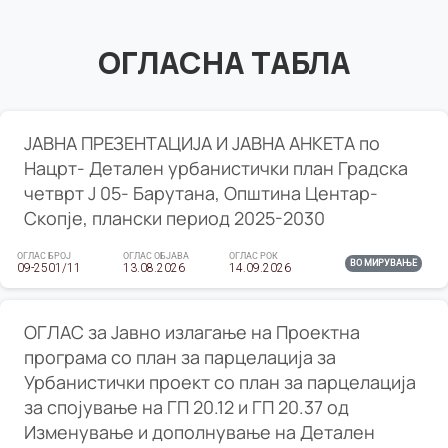
ОГЛАСНА ТАБЛА
ЈАВНА ПРЕЗЕНТАЦИЈА И ЈАВНА АНКЕТА по
Нацрт- Детален урбанистички план Градска
четврт Ј 05- Барутана, Општина Центар-
Скопје, плански период 2025-2030
ОГЛАС БРОЈ
ОГЛАС ОБЈАВА
ОГЛАС РОК
ВО МИРУВАЊЕ
09-2501/11
13.08.2026
14.09.2026
ОГЛАС за Јавно излагање на Проектна
програма со план за парцелација за
Урбанистички проект со план за парцелација
за спојување на ГП 20.12 и ГП 20.37 од
Изменување и дополнување на Детален