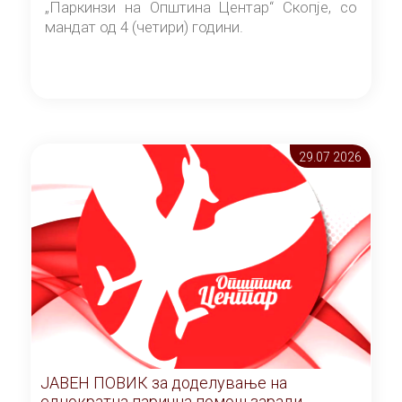
„Паркинзи на Општина Центар“ Скопје, со
мандат од 4 (четири) години.
29.07 2026
ЈАВЕН ПОВИК за доделување на
еднократна парична помош заради