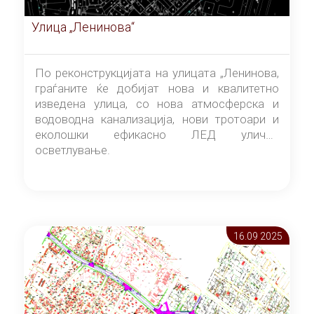
Улица „Ленинова“
По реконструкцијата на улицата „Ленинова,
граѓаните ќе добијат нова и квалитетно
изведена улица, со нова атмосферска и
водоводна канализација, нови тротоари и
еколошки ефикасно ЛЕД улично
осветлување.
16.09 2025