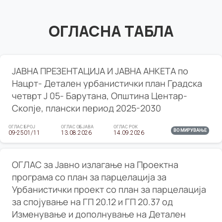
ОГЛАСНА ТАБЛА
ЈАВНА ПРЕЗЕНТАЦИЈА И ЈАВНА АНКЕТА по
Нацрт- Детален урбанистички план Градска
четврт Ј 05- Барутана, Општина Центар-
Скопје, плански период 2025-2030
ОГЛАС БРОЈ
ОГЛАС ОБЈАВА
ОГЛАС РОК
ВО МИРУВАЊЕ
09-2501/11
13.08.2026
14.09.2026
ОГЛАС за Јавно излагање на Проектна
програма со план за парцелација за
Урбанистички проект со план за парцелација
за спојување на ГП 20.12 и ГП 20.37 од
Изменување и дополнување на Детален