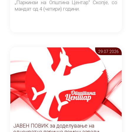
„Паркинзи на Општина Центар“ Скопје, со
мандат од 4 (четири) години.
29.07 2026
ЈАВЕН ПОВИК за доделување на
еднократна парична помош заради