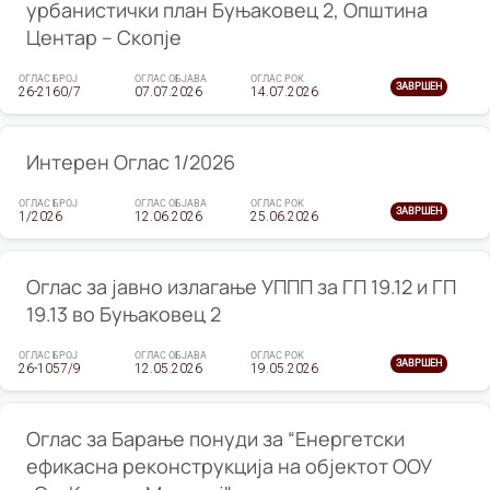
урбанистички план Буњаковец 2, Општина
Центар – Скопје
ОГЛАС БРОЈ
ОГЛАС ОБЈАВА
ОГЛАС РОК
ЗАВРШЕН
26-2160/7
07.07.2026
14.07.2026
Интерен Оглас 1/2026
ОГЛАС БРОЈ
ОГЛАС ОБЈАВА
ОГЛАС РОК
ЗАВРШЕН
1/2026
12.06.2026
25.06.2026
Оглас за јавно излагање УППП за ГП 19.12 и ГП
19.13 во Буњаковец 2
ОГЛАС БРОЈ
ОГЛАС ОБЈАВА
ОГЛАС РОК
ЗАВРШЕН
26-1057/9
12.05.2026
19.05.2026
Оглас за Барање понуди за “Енергетски
ефикасна реконструкција на објектот ООУ