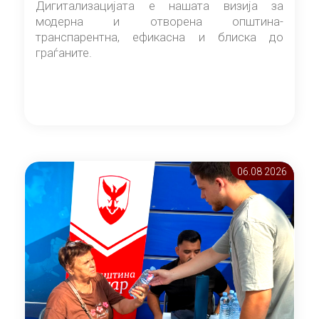
Дигитализацијата е нашата визија за
модерна и отворена општина-
транспарентна, ефикасна и блиска до
граѓаните.
06.08 2026