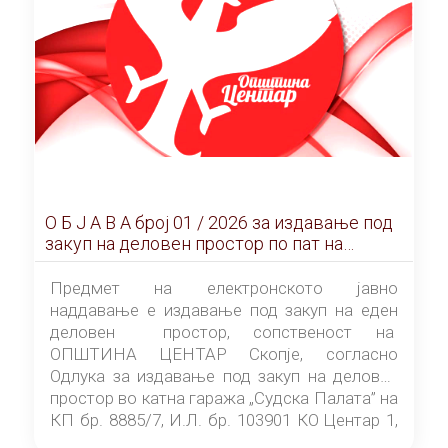
О Б Ј А В А брoj 01 / 2026 за издавање под
закуп на деловен простор по пат на
ЕЛЕКТРОНСКО ЈАВНО НАДДАВАЊЕ
Предмет на електронското јавно
наддавање е издавање под закуп на еден
деловен простор, сопственост на
ОПШТИНА ЦЕНТАР Скопје, согласно
Одлука за издавање под закуп на деловен
простор во катна гаража „Судска Палата” на
КП бр. 8885/7, И.Л. бр. 103901 КО Центар 1,
донесена од страна на Советот на