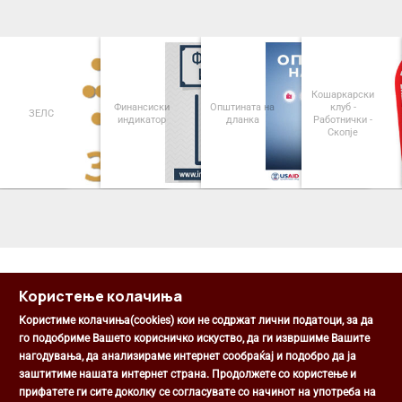
Кошаркарски
Финансиски
Општината на
клуб -
ЗЕЛС
индикатор
дланка
Работнички -
Скопје
<
>
Користење колачиња
Користиме колачиња(cookies) кои не содржат лични податоци, за да
го подобриме Вашето корисничко искуство, да ги извршиме Вашите
нагодувања, да анализираме интернет сообраќај и подобро да ја
Општина Центар
заштитиме нашата интернет страна. Продолжете со користење и
Михаил Цоков бр. 1, Скопје
прифатете ги сите доколку се согласувате со начинот на употреба на