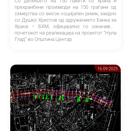
Со делењето на 150 пакети со храна и
прехранбени производи на 150 граѓани од
семејства со висок социјален ризик, заедно
со Душко Христов од здружението Банка за
Храна – БХМ, официјално го означивме
почетокот на реализација на проектот “Нула
Глад“ во Општина Центар
16.09 2025