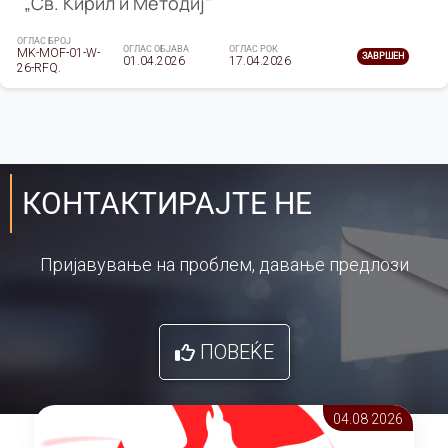
„Св. Кирил и Методиј"
ОГЛАС БРОЈ
ОГЛАС ОБЈАВА
ОГЛАС РОК
MK-MOF-01-W-
ЗАВРШЕН
01.04.2026
17.04.2026
26-RFQ.
КОНТАКТИРАЈТЕ НЕ
Пријавување на проблем, давање предлози
ПОВЕЌЕ
04.08 2026