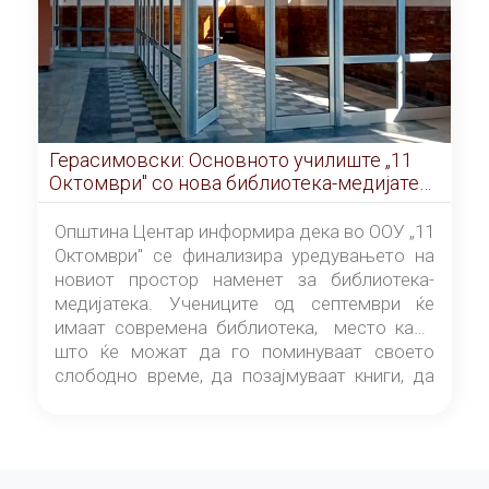
Герасимовски: Основното училиште „11
Октомври" со нова библиотека-медијатека
од септември
Општина Центар информира дека во ООУ „11
Октомври" се финализира уредувањето на
новиот простор наменет за библиотека-
медијатека. Учениците од септември ќе
имаат современа библиотека, место каде
што ќе можат да го поминуваат своето
слободно време, да позајмуваат книги, да
читаат и да разменуваат идеи.