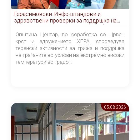
Герасимовски: Инфо-штандови и
здравствени проверки за поддршка на
граѓаните во услови на топлотен бран
Општина Центар, во соработка со Црвен
крст и здружението ХЕРА, спроведува
теренски активности за грижа и поддршка
на граѓаните во услови на екстремно високи
температури во градот.
05.08 2026