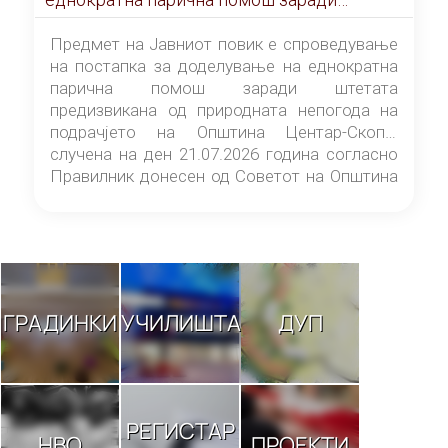
штетата предизвикана од природната
непогода на подрачјето на Општина
Предмет на Јавниот повик е спроведување
Центар-Скопје случена на ден 21.07.2026
на постапка за доделување на еднократна
година
парична помош заради штетата
предизвикана од природната непогода на
подрачјето на Општина Центар-Скопје
случена на ден 21.07.2026 година согласно
Правилник донесен од Советот на Општина
Центар-Скопје („Службен гласник на
Општина Центар-Скопје“ број 9/26).
ГРАДИНКИ
УЧИЛИШТА
ДУП
РЕГИСТАР
НВО
ПРОЕКТИ