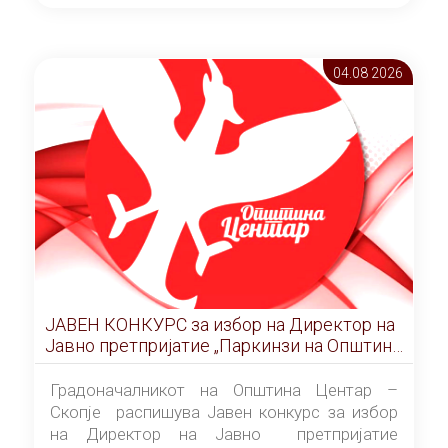
ОПШТИНА ЦЕНТАР Скопје Скопје
(„Службен гласник на Општина Центар
Скопје” број 9/2026), за времетраење од 3
04.08 2026
(три) години од денот на потпишувањето на
Договорот за закуп со најповолниот
понудувач.
ЈАВЕН КОНКУРС за избор на Директор на
Јавно претпријатие „Паркинзи на Општина
Центар“ – Скопје
Градоначалникот на Општина Центар –
Скопје распишува Јавен конкурс за избор
на Директор на Јавно претпријатие