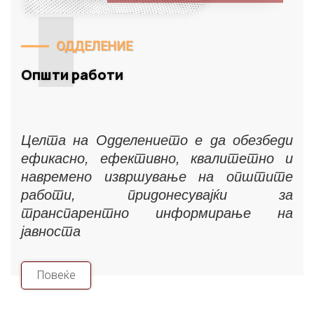
ОДДЕЛЕНИЕ
Општи работи
Целта на Одделението е да обезбеди
ефикасно, ефективно, квалитетно и
навремено извршување на општите
работи, придонесувајќи за
транспарентно информирање на
јавноста
Повеќе