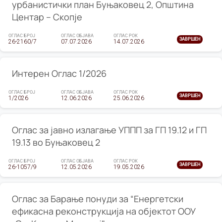
урбанистички план Буњаковец 2, Општина
Центар – Скопје
ОГЛАС БРОЈ
ОГЛАС ОБЈАВА
ОГЛАС РОК
ЗАВРШЕН
26-2160/7
07.07.2026
14.07.2026
Интерен Оглас 1/2026
ОГЛАС БРОЈ
ОГЛАС ОБЈАВА
ОГЛАС РОК
ЗАВРШЕН
1/2026
12.06.2026
25.06.2026
Оглас за јавно излагање УППП за ГП 19.12 и ГП
19.13 во Буњаковец 2
ОГЛАС БРОЈ
ОГЛАС ОБЈАВА
ОГЛАС РОК
ЗАВРШЕН
26-1057/9
12.05.2026
19.05.2026
Оглас за Барање понуди за “Енергетски
ефикасна реконструкција на објектот ООУ