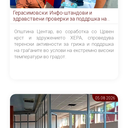
Герасимовски: Инфо-штандови и
здравствени проверки за поддршка на
граѓаните во услови на топлотен бран
Општина Центар, во соработка со Црвен
крст и здружението ХЕРА, спроведува
теренски активности за грижа и поддршка
на граѓаните во услови на екстремно високи
температури во градот.
05.08 2026