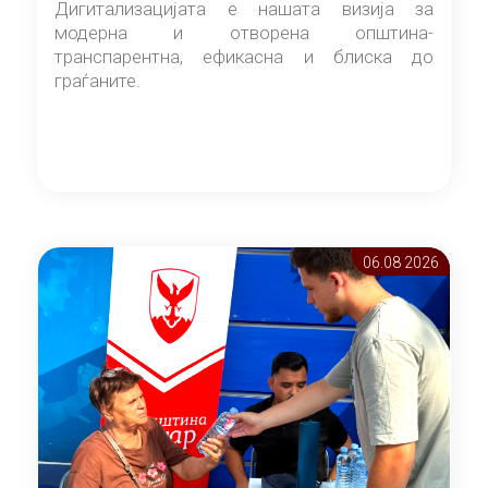
Дигитализацијата е нашата визија за
модерна и отворена општина-
транспарентна, ефикасна и блиска до
граѓаните.
06.08 2026