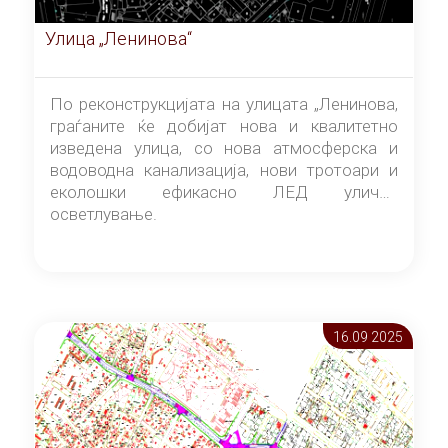
Улица „Ленинова“
По реконструкцијата на улицата „Ленинова,
граѓаните ќе добијат нова и квалитетно
изведена улица, со нова атмосферска и
водоводна канализација, нови тротоари и
еколошки ефикасно ЛЕД улично
осветлување.
16.09 2025