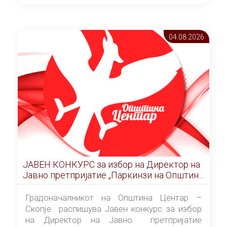
ОПШТИНА ЦЕНТАР Скопје Скопје
(„Службен гласник на Општина Центар
Скопје” број 9/2026), за времетраење од 3
04.08 2026
(три) години од денот на потпишувањето на
Договорот за закуп со најповолниот
понудувач.
ЈАВЕН КОНКУРС за избор на Директор на
Јавно претпријатие „Паркинзи на Општина
Центар“ – Скопје
Градоначалникот на Општина Центар –
Скопје распишува Јавен конкурс за избор
на Директор на Јавно претпријатие