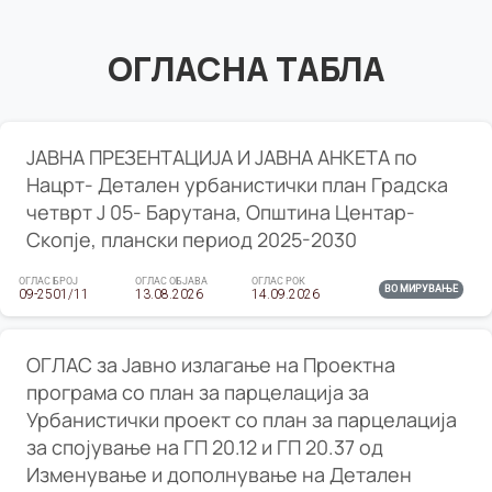
ОГЛАСНА ТАБЛА
ЈАВНА ПРЕЗЕНТАЦИЈА И ЈАВНА АНКЕТА по
Нацрт- Детален урбанистички план Градска
четврт Ј 05- Барутана, Општина Центар-
Скопје, плански период 2025-2030
ОГЛАС БРОЈ
ОГЛАС ОБЈАВА
ОГЛАС РОК
ВО МИРУВАЊЕ
09-2501/11
13.08.2026
14.09.2026
ОГЛАС за Јавно излагање на Проектна
програма со план за парцелација за
Урбанистички проект со план за парцелација
за спојување на ГП 20.12 и ГП 20.37 од
Изменување и дополнување на Детален