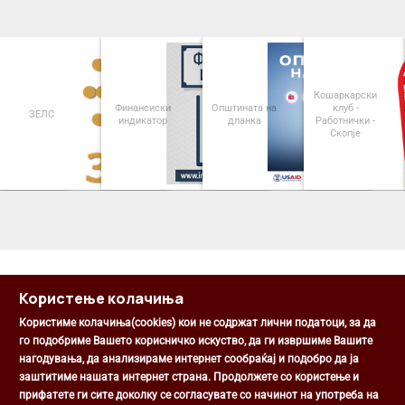
Кошаркарски
Финансиски
Општината на
клуб -
ЗЕЛС
индикатор
дланка
Работнички -
Скопје
<
>
Користење колачиња
Користиме колачиња(cookies) кои не содржат лични податоци, за да
го подобриме Вашето корисничко искуство, да ги извршиме Вашите
нагодувања, да анализираме интернет сообраќај и подобро да ја
Општина Центар
заштитиме нашата интернет страна. Продолжете со користење и
Михаил Цоков бр. 1, Скопје
прифатете ги сите доколку се согласувате со начинот на употреба на