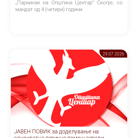
„Паркинзи на Општина Центар“ Скопје, со
мандат од 4 (четири) години.
29.07 2026
ЈАВЕН ПОВИК за доделување на
еднократна парична помош заради