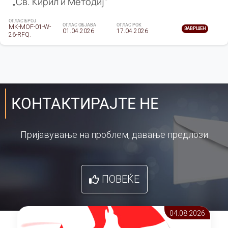
„Св. Кирил и Методиј"
ОГЛАС БРОЈ
ОГЛАС ОБЈАВА
ОГЛАС РОК
MK-MOF-01-W-
ЗАВРШЕН
01.04.2026
17.04.2026
26-RFQ.
КОНТАКТИРАЈТЕ НЕ
Пријавување на проблем, давање предлози
ПОВЕЌЕ
04.08 2026