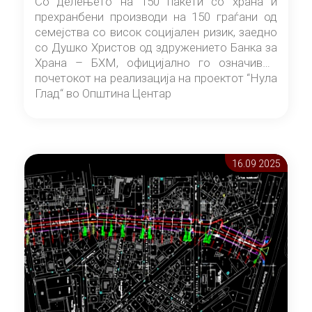
Со делењето на 150 пакети со храна и
прехранбени производи на 150 граѓани од
семејства со висок социјален ризик, заедно
со Душко Христов од здружението Банка за
Храна – БХМ, официјално го означивме
почетокот на реализација на проектот “Нула
Глад“ во Општина Центар
16.09 2025