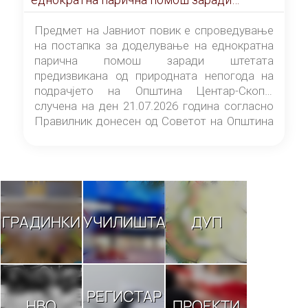
штетата предизвикана од природната
непогода на подрачјето на Општина
Предмет на Јавниот повик е спроведување
Центар-Скопје случена на ден 21.07.2026
на постапка за доделување на еднократна
година
парична помош заради штетата
предизвикана од природната непогода на
подрачјето на Општина Центар-Скопје
случена на ден 21.07.2026 година согласно
Правилник донесен од Советот на Општина
Центар-Скопје („Службен гласник на
Општина Центар-Скопје“ број 9/26).
ГРАДИНКИ
УЧИЛИШТА
ДУП
РЕГИСТАР
НВО
ПРОЕКТИ