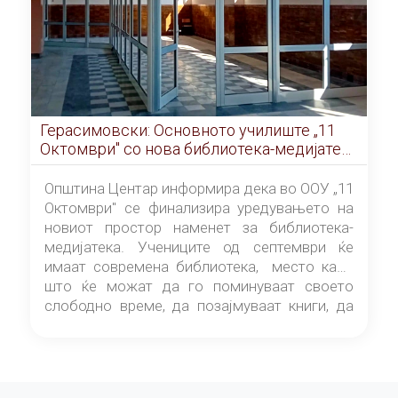
Герасимовски: Основното училиште „11
Октомври" со нова библиотека-медијатека
од септември
Општина Центар информира дека во ООУ „11
Октомври" се финализира уредувањето на
новиот простор наменет за библиотека-
медијатека. Учениците од септември ќе
имаат современа библиотека, место каде
што ќе можат да го поминуваат своето
слободно време, да позајмуваат книги, да
читаат и да разменуваат идеи.