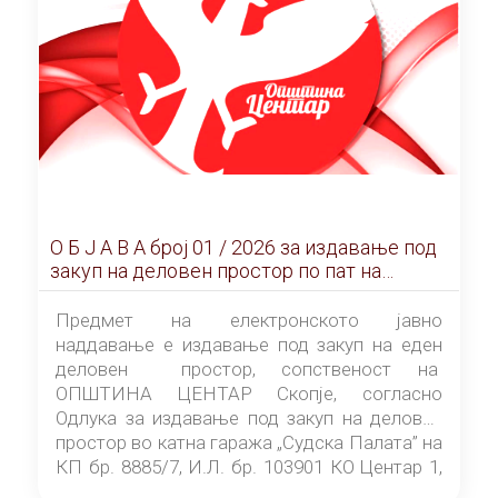
О Б Ј А В А брoj 01 / 2026 за издавање под
закуп на деловен простор по пат на
ЕЛЕКТРОНСКО ЈАВНО НАДДАВАЊЕ
Предмет на електронското јавно
наддавање е издавање под закуп на еден
деловен простор, сопственост на
ОПШТИНА ЦЕНТАР Скопје, согласно
Одлука за издавање под закуп на деловен
простор во катна гаража „Судска Палата” на
КП бр. 8885/7, И.Л. бр. 103901 КО Центар 1,
донесена од страна на Советот на