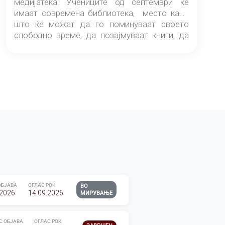
медијатека. Учениците од септември ќе
имаат современа библиотека, место каде
што ќе можат да го поминуваат своето
слободно време, да позајмуваат книги, да
читаат и да разменуваат идеи.
ОБЈАВА
ОГЛАС РОК
ВО
.2026
14.09.2026
МИРУВАЊЕ
С ОБЈАВА
ОГЛАС РОК