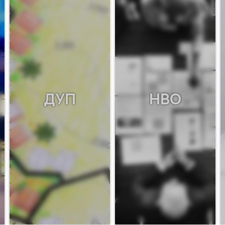
ДУП
НВО