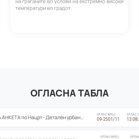
на граѓаните во услови на екстремно високи
температури во градот.
ОГЛАСНА ТАБЛА
ОГЛАС БРОЈ
ОГЛАС 
ЈАВНА ПРЕЗЕНТАЦИЈА И ЈАВНА АНКЕТА по Нацрт- Детален урбанистички план Градска четврт Ј 05- Барутана, Општина Центар- Скопје, плански период 2025-2030
09-2501/11
13.08
ОГЛАС БРОЈ
ОГЛА