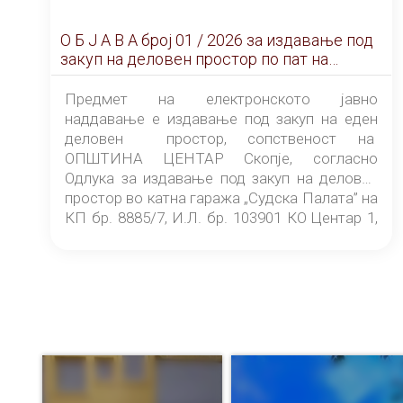
О Б Ј А В А брoj 01 / 2026 за издавање под
закуп на деловен простор по пат на
ЕЛЕКТРОНСКО ЈАВНО НАДДАВАЊЕ
Предмет на електронското јавно
наддавање е издавање под закуп на еден
деловен простор, сопственост на
ОПШТИНА ЦЕНТАР Скопје, согласно
Одлука за издавање под закуп на деловен
простор во катна гаража „Судска Палата” на
КП бр. 8885/7, И.Л. бр. 103901 КО Центар 1,
донесена од страна на Советот на
ОПШТИНА ЦЕНТАР Скопје Скопје
(„Службен гласник на Општина Центар
Скопје” број 9/2026), за времетраење од 3
(три) години од денот на потпишувањето на
Договорот за закуп со најповолниот
понудувач.