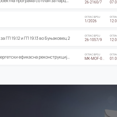
ОГЛАС за Јавно излагање на Проектна програма со план за парцелација за Урбанистички проект со план за парцелација за спојување на ГП 20.12 и ГП 20.37 од Изменување и дополнување на Детален урбанистички план Буњаковец 2, Општина Центар – Скопје
26-2160/7
07.0
ОГЛАС БРОЈ
ОГЛА
1/2026
12.0
ОГЛАС БРОЈ
ОГЛА
а ГП 19.12 и ГП 19.13 во Буњаковец 2
26-1057/9
12.0
ОГЛАС БРОЈ
ОГЛА
Оглас за Барање понуди за “Енергетски ефикасна реконструкција на објектот ООУ „Св. Кирил и Методиј"
MK-MOF-01-W-26-RFQ.
01.0