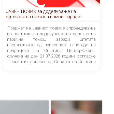
ЈАВЕН ПОВИК за доделување на
еднократна парична помош заради
штетата предизвикана од природната
непогода на подрачјето на Општина
Предмет на Јавниот повик е спроведување
Центар-Скопје случена на ден 21.07.2026
на постапка за доделување на еднократна
година
парична помош заради штетата
предизвикана од природната непогода на
подрачјето на Општина Центар-Скопје
случена на ден 21.07.2026 година согласно
Правилник донесен од Советот на Општина
Центар-Скопје („Службен гласник на
Општина Центар-Скопје“ број 9/26).