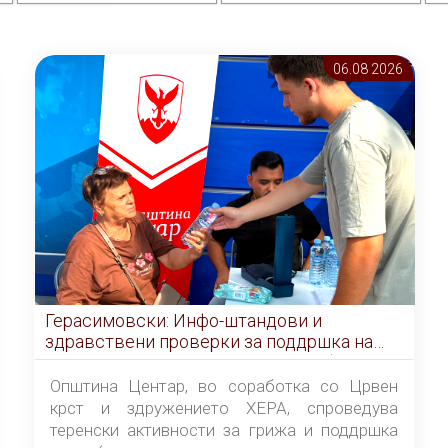
06.08 2026
Герасимовски: Инфо-штандови и
здравствени проверки за поддршка на
граѓаните во услови на топлотен бран
Општина Центар, во соработка со Црвен
крст и здружението ХЕРА, спроведува
теренски активности за грижа и поддршка