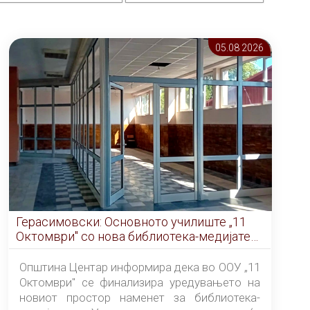
05.08 2026
Герасимовски: Основното училиште „11
Октомври" со нова библиотека-медијатека
од септември
Општина Центар информира дека во ООУ „11
Октомври" се финализира уредувањето на
новиот простор наменет за библиотека-