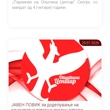
„Паркинзи на Општина Центар“ Скопје, со
мандат од 4 (четири) години.
29.07 2026
ЈАВЕН ПОВИК за доделување на
еднократна парична помош заради