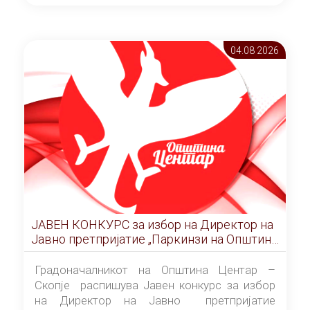
ОПШТИНА ЦЕНТАР Скопје Скопје
(„Службен гласник на Општина Центар
Скопје” број 9/2026), за времетраење од 3
04.08 2026
(три) години од денот на потпишувањето на
Договорот за закуп со најповолниот
понудувач.
ЈАВЕН КОНКУРС за избор на Директор на
Јавно претпријатие „Паркинзи на Општина
Центар“ – Скопје
Градоначалникот на Општина Центар –
Скопје распишува Јавен конкурс за избор
на Директор на Јавно претпријатие