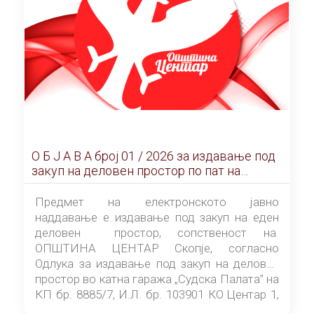
О Б Ј А В А брoj 01 / 2026 за издавање под
закуп на деловен простор по пат на
ЕЛЕКТРОНСКО ЈАВНО НАДДАВАЊЕ
Предмет на електронското јавно
наддавање е издавање под закуп на еден
деловен простор, сопственост на
ОПШТИНА ЦЕНТАР Скопје, согласно
Одлука за издавање под закуп на деловен
простор во катна гаража „Судска Палата” на
КП бр. 8885/7, И.Л. бр. 103901 КО Центар 1,
донесена од страна на Советот на