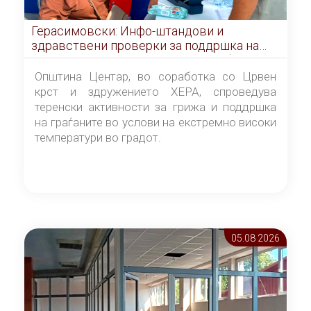
Герасимовски: Инфо-штандови и
здравствени проверки за поддршка на
граѓаните во услови на топлотен бран
Општина Центар, во соработка со Црвен
крст и здружението ХЕРА, спроведува
теренски активности за грижа и поддршка
на граѓаните во услови на екстремно високи
температури во градот.
05.08 2026