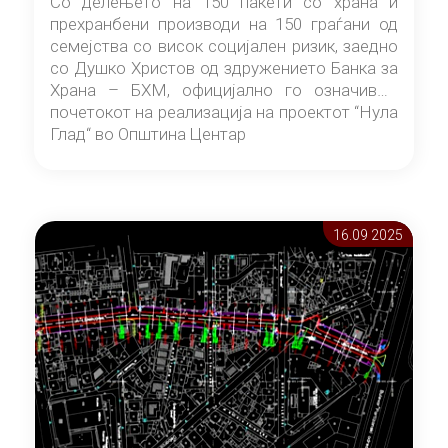
Со делењето на 150 пакети со храна и
прехранбени производи на 150 граѓани од
семејства со висок социјален ризик, заедно
со Душко Христов од здружението Банка за
Храна – БХМ, официјално го означивме
почетокот на реализација на проектот “Нула
Глад“ во Општина Центар
16.09 2025