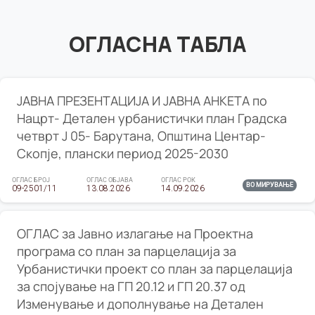
ОГЛАСНА ТАБЛА
ЈАВНА ПРЕЗЕНТАЦИЈА И ЈАВНА АНКЕТА по
Нацрт- Детален урбанистички план Градска
четврт Ј 05- Барутана, Општина Центар-
Скопје, плански период 2025-2030
ОГЛАС БРОЈ
ОГЛАС ОБЈАВА
ОГЛАС РОК
ВО МИРУВАЊЕ
09-2501/11
13.08.2026
14.09.2026
ОГЛАС за Јавно излагање на Проектна
програма со план за парцелација за
Урбанистички проект со план за парцелација
за спојување на ГП 20.12 и ГП 20.37 од
Изменување и дополнување на Детален