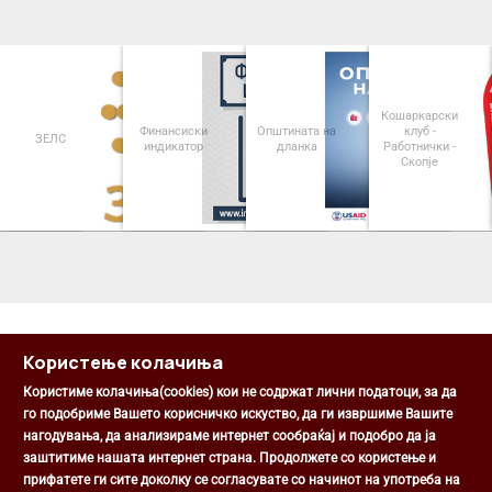
Кошаркарски
Финансиски
Општината на
клуб -
ЗЕЛС
индикатор
дланка
Работнички -
Скопје
<
>
Користење колачиња
Користиме колачиња(cookies) кои не содржат лични податоци, за да
го подобриме Вашето корисничко искуство, да ги извршиме Вашите
нагодувања, да анализираме интернет сообраќај и подобро да ја
Општина Центар
заштитиме нашата интернет страна. Продолжете со користење и
Михаил Цоков бр. 1, Скопје
прифатете ги сите доколку се согласувате со начинот на употреба на