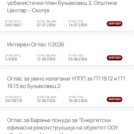
урбанистички план Буњаковец 2, Општина
Центар – Скопје
ОГЛАС БРОЈ
ОГЛАС ОБЈАВА
ОГЛАС РОК
ЗАВРШЕН
26-2160/7
07.07.2026
14.07.2026
Интерен Оглас 1/2026
ОГЛАС БРОЈ
ОГЛАС ОБЈАВА
ОГЛАС РОК
ЗАВРШЕН
1/2026
12.06.2026
25.06.2026
Оглас за јавно излагање УППП за ГП 19.12 и ГП
19.13 во Буњаковец 2
ОГЛАС БРОЈ
ОГЛАС ОБЈАВА
ОГЛАС РОК
ЗАВРШЕН
26-1057/9
12.05.2026
19.05.2026
Оглас за Барање понуди за “Енергетски
ефикасна реконструкција на објектот ООУ