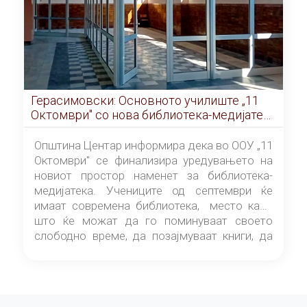
Герасимовски: Основното училиште „11
Октомври" со нова библиотека-медијатека
од септември
Општина Центар информира дека во ООУ „11
Октомври" се финализира уредувањето на
новиот простор наменет за библиотека-
медијатека. Учениците од септември ќе
имаат современа библиотека, место каде
што ќе можат да го поминуваат своето
слободно време, да позајмуваат книги, да
читаат и да разменуваат идеи.