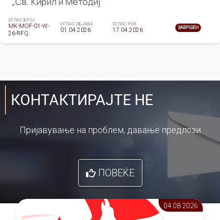
„Св. Кирил и Методиј"
ОГЛАС БРОЈ
ОГЛАС ОБЈАВА
ОГЛАС РОК
MK-MOF-01-W-
ЗАВРШЕН
01.04.2026
17.04.2026
26-RFQ.
КОНТАКТИРАЈТЕ НЕ
Пријавување на проблем, давање предлози
ПОВЕЌЕ
04.08 2026