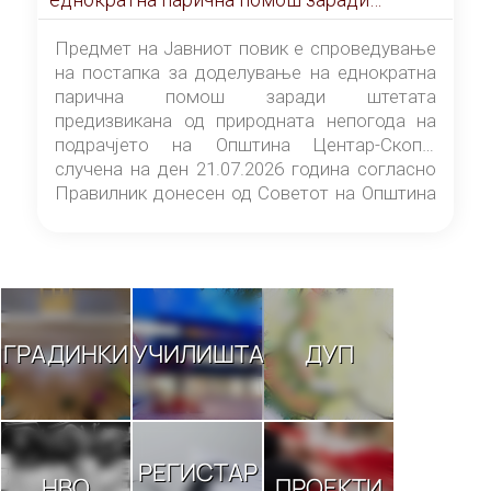
штетата предизвикана од природната
непогода на подрачјето на Општина
Предмет на Јавниот повик е спроведување
Центар-Скопје случена на ден 21.07.2026
на постапка за доделување на еднократна
година
парична помош заради штетата
предизвикана од природната непогода на
подрачјето на Општина Центар-Скопје
случена на ден 21.07.2026 година согласно
Правилник донесен од Советот на Општина
Центар-Скопје („Службен гласник на
Општина Центар-Скопје“ број 9/26).
ГРАДИНКИ
УЧИЛИШТА
ДУП
РЕГИСТАР
НВО
ПРОЕКТИ