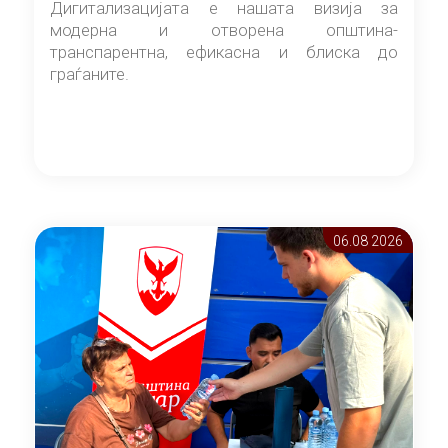
Дигитализацијата е нашата визија за
модерна и отворена општина-
транспарентна, ефикасна и блиска до
граѓаните.
06.08 2026