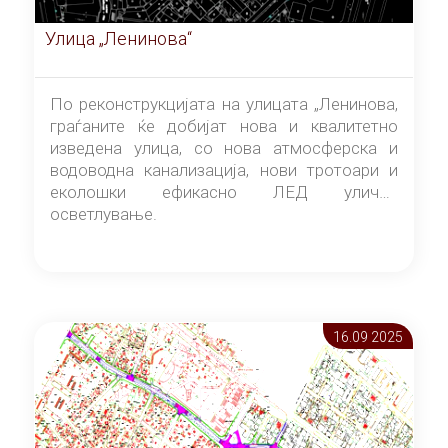
Улица „Ленинова“
По реконструкцијата на улицата „Ленинова,
граѓаните ќе добијат нова и квалитетно
изведена улица, со нова атмосферска и
водоводна канализација, нови тротоари и
еколошки ефикасно ЛЕД улично
осветлување.
16.09 2025