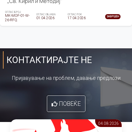
„Св. Кирил и Методиј"
ОГЛАС БРОЈ
ОГЛАС ОБЈАВА
ОГЛАС РОК
MK-MOF-01-W-
ЗАВРШЕН
01.04.2026
17.04.2026
26-RFQ.
КОНТАКТИРАЈТЕ НЕ
Пријавување на проблем, давање предлози
ПОВЕЌЕ
04.08 2026