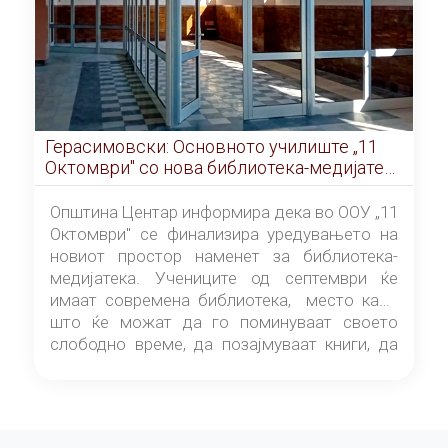
Герасимовски: Основното училиште „11
Октомври" со нова библиотека-медијатека
од септември
Општина Центар информира дека во ООУ „11
Октомври" се финализира уредувањето на
новиот простор наменет за библиотека-
медијатека. Учениците од септември ќе
имаат современа библиотека, место каде
што ќе можат да го поминуваат своето
слободно време, да позајмуваат книги, да
читаат и да разменуваат идеи.