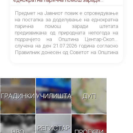
штетата предизвикана од природната
непогода на подрачјето на Општина
Предмет на Јавниот повик е спроведување
Центар-Скопје случена на ден 21.07.2026
на постапка за доделување на еднократна
година
парична помош заради штетата
предизвикана од природната непогода на
подрачјето на Општина Центар-Скопје
случена на ден 21.07.2026 година согласно
Правилник донесен од Советот на Општина
Центар-Скопје („Службен гласник на
Општина Центар-Скопје“ број 9/26).
ГРАДИНКИ
УЧИЛИШТА
ДУП
РЕГИСТАР
НВО
ПРОЕКТИ