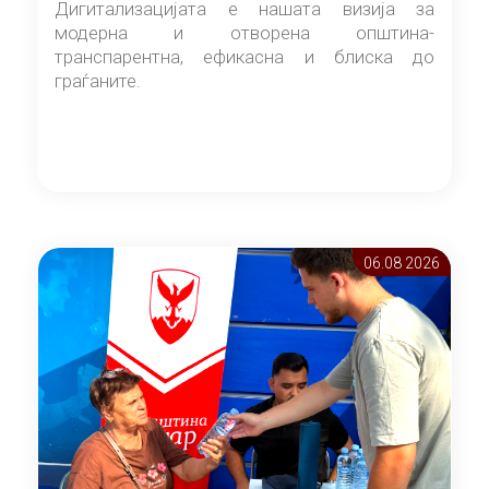
Дигитализацијата е нашата визија за
модерна и отворена општина-
транспарентна, ефикасна и блиска до
граѓаните.
06.08 2026