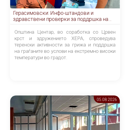
Герасимовски: Инфо-штандови и
здравствени проверки за поддршка на
граѓаните во услови на топлотен бран
Општина Центар, во соработка со Црвен
крст и здружението ХЕРА, спроведува
теренски активности за грижа и поддршка
на граѓаните во услови на екстремно високи
температури во градот.
05.08 2026