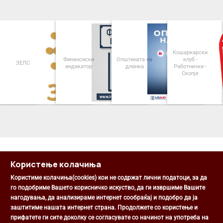
Кошаркарски
Финансиски
Општината на
клуб -
ЗЕЛС
индикатор
дланка
Работнички -
Скопје
<
>
Користење колачиња
Користиме колачиња(cookies) кои не содржат лични податоци, за да
го подобриме Вашето корисничко искуство, да ги извршиме Вашите
нагодувања, да анализираме интернет сообраќај и подобро да ја
Општина Центар
заштитиме нашата интернет страна. Продолжете со користење и
Михаил Цоков бр. 1, Скопје
прифатете ги сите доколку се согласувате со начинот на употреба на