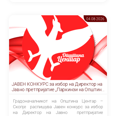
ОПШТИНА ЦЕНТАР Скопје Скопје
(„Службен гласник на Општина Центар
Скопје” број 9/2026), за времетраење од 3
04.08 2026
(три) години од денот на потпишувањето на
Договорот за закуп со најповолниот
понудувач.
ЈАВЕН КОНКУРС за избор на Директор на
Јавно претпријатие „Паркинзи на Општина
Центар“ – Скопје
Градоначалникот на Општина Центар –
Скопје распишува Јавен конкурс за избор
на Директор на Јавно претпријатие