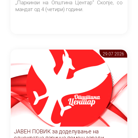
„Паркинзи на Општина Центар“ Скопје, со
мандат од 4 (четири) години.
29.07 2026
ЈАВЕН ПОВИК за доделување на
еднократна парична помош заради