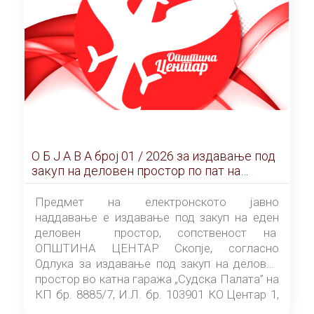
О Б Ј А В А брoj 01 / 2026 за издавање под
закуп на деловен простор по пат на
ЕЛЕКТРОНСКО ЈАВНО НАДДАВАЊЕ
Предмет на електронското јавно
наддавање е издавање под закуп на еден
деловен простор, сопственост на
ОПШТИНА ЦЕНТАР Скопје, согласно
Одлука за издавање под закуп на деловен
простор во катна гаража „Судска Палата” на
КП бр. 8885/7, И.Л. бр. 103901 КО Центар 1,
донесена од страна на Советот на