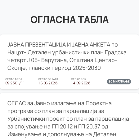
ОГЛАСНА ТАБЛА
ЈАВНА ПРЕЗЕНТАЦИЈА И ЈАВНА АНКЕТА по
Нацрт- Детален урбанистички план Градска
четврт Ј 05- Барутана, Општина Центар-
Скопје, плански период 2025-2030
ОГЛАС БРОЈ
ОГЛАС ОБЈАВА
ОГЛАС РОК
ВО МИРУВАЊЕ
09-2501/11
13.08.2026
14.09.2026
ОГЛАС за Јавно излагање на Проектна
програма со план за парцелација за
Урбанистички проект со план за парцелација
за спојување на ГП 20.12 и ГП 20.37 од
Изменување и дополнување на Детален