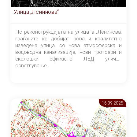
Улица „Ленинова“
По реконструкцијата на улицата „Ленинова,
граѓаните ќе добијат нова и квалитетно
изведена улица, со нова атмосферска и
водоводна канализација, нови тротоари и
еколошки ефикасно ЛЕД улично
осветлување.
16.09 2025