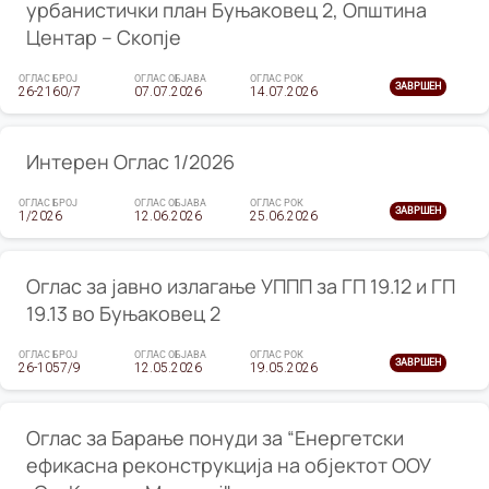
урбанистички план Буњаковец 2, Општина
Центар – Скопје
ОГЛАС БРОЈ
ОГЛАС ОБЈАВА
ОГЛАС РОК
ЗАВРШЕН
26-2160/7
07.07.2026
14.07.2026
Интерен Оглас 1/2026
ОГЛАС БРОЈ
ОГЛАС ОБЈАВА
ОГЛАС РОК
ЗАВРШЕН
1/2026
12.06.2026
25.06.2026
Оглас за јавно излагање УППП за ГП 19.12 и ГП
19.13 во Буњаковец 2
ОГЛАС БРОЈ
ОГЛАС ОБЈАВА
ОГЛАС РОК
ЗАВРШЕН
26-1057/9
12.05.2026
19.05.2026
Оглас за Барање понуди за “Енергетски
ефикасна реконструкција на објектот ООУ