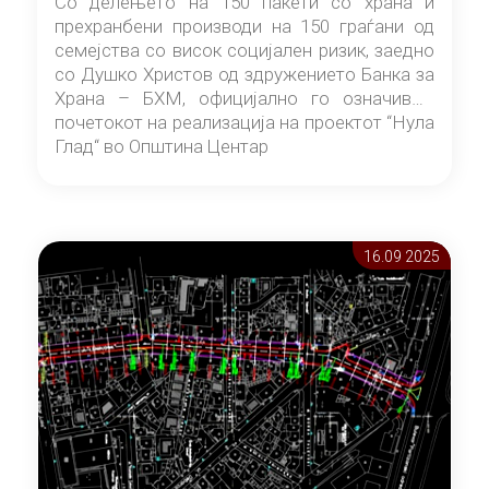
Со делењето на 150 пакети со храна и
прехранбени производи на 150 граѓани од
семејства со висок социјален ризик, заедно
со Душко Христов од здружението Банка за
Храна – БХМ, официјално го означивме
почетокот на реализација на проектот “Нула
Глад“ во Општина Центар
16.09 2025